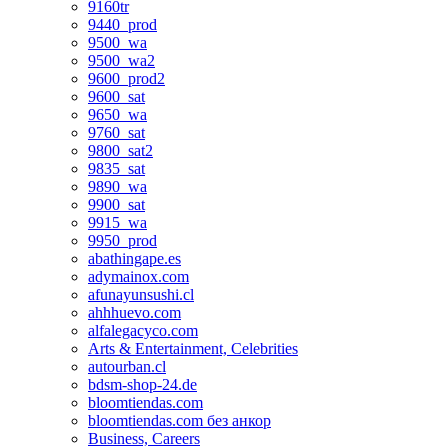
9160tr
9440_prod
9500_wa
9500_wa2
9600_prod2
9600_sat
9650_wa
9760_sat
9800_sat2
9835_sat
9890_wa
9900_sat
9915_wa
9950_prod
abathingape.es
adymainox.com
afunayunsushi.cl
ahhhuevo.com
alfalegacyco.com
Arts & Entertainment, Celebrities
autourban.cl
bdsm-shop-24.de
bloomtiendas.com
bloomtiendas.com без анкор
Business, Careers