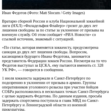
Иван Федотов
(Фото: Matt Slocum / Getty Images)
Вратарю сборной России и клуба Национальной хоккейной
лиги (НХЛ) «Филадельфия Флайерз» грозит до двух лет
лишения свободны за по статье за уклонение от призыва на
военную службу. Об этом сообщает «РИА Новости» со
ссылкой источник, знакомый с ситуацией.
«По статье, которая вменяется хоккеисту, предусмотрена
санкция до двух лет лишения свободы. Вопросом,
касающимся будущего Ивана Федотова, занимается
представитель Федерации хоккея России. Несмотря на то что
Федотов выступал за ЦСКА, ему пытаются вменить ст. 328
УК РФ», — говорится в сообщении.
1 июля хоккеиста задержали в Санкт-Петербурге по
подозрению в уклонении от призыва в армию. Группы
оперативников уголовного розыска при участии бойцов
СОБРа расположились в нескольких точках Санкт-Петербурга
с целью задержать Федотова. По данным издания, просьба
задержать спортсмена поступила в главк МВД по Санкт-
Петербургу и Ленинградской области из военной
прокуратуры.