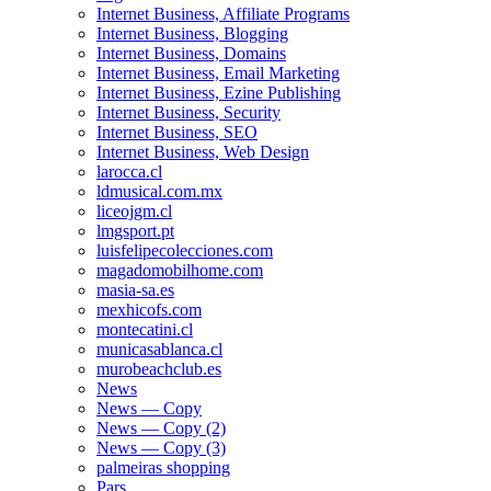
Internet Business, Affiliate Programs
Internet Business, Blogging
Internet Business, Domains
Internet Business, Email Marketing
Internet Business, Ezine Publishing
Internet Business, Security
Internet Business, SEO
Internet Business, Web Design
larocca.cl
ldmusical.com.mx
liceojgm.cl
lmgsport.pt
luisfelipecolecciones.com
magadomobilhome.com
masia-sa.es
mexhicofs.com
montecatini.cl
municasablanca.cl
murobeachclub.es
News
News — Copy
News — Copy (2)
News — Copy (3)
palmeiras shopping
Pars