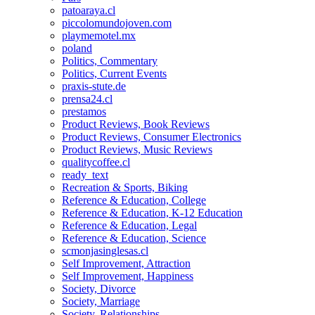
patoaraya.cl
piccolomundojoven.com
playmemotel.mx
poland
Politics, Commentary
Politics, Current Events
praxis-stute.de
prensa24.cl
prestamos
Product Reviews, Book Reviews
Product Reviews, Consumer Electronics
Product Reviews, Music Reviews
qualitycoffee.cl
ready_text
Recreation & Sports, Biking
Reference & Education, College
Reference & Education, K-12 Education
Reference & Education, Legal
Reference & Education, Science
scmonjasinglesas.cl
Self Improvement, Attraction
Self Improvement, Happiness
Society, Divorce
Society, Marriage
Society, Relationships