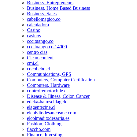
Business, Entrepreneurs
Business, Home Based Business
Business, Sales
cabellomagico.co
calculadora
Casino
casinos
cccituango.co
cccituango.co 14000
centro cias
Clean content
cmi.cl
cocobebe.cl
Communications, GPS
Computers, Computer Certification
Computers, Hardware
controlremotochile.cl
Disease & Illness, Colon Cancer
edeka-halmschlag.de
elagentecine.cl
elchivitodesancosme.com
elcolmaditodesarria.es
Fashion, Clothing
fiaccho.com
Finance, Investing