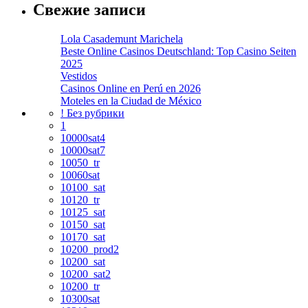
Свежие записи
Lola Casademunt Marichela
Beste Online Casinos Deutschland: Top Casino Seiten
2025
Vestidos
Casinos Online en Perú en 2026
Moteles en la Ciudad de México
! Без рубрики
1
10000sat4
10000sat7
10050_tr
10060sat
10100_sat
10120_tr
10125_sat
10150_sat
10170_sat
10200_prod2
10200_sat
10200_sat2
10200_tr
10300sat