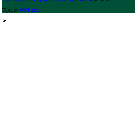
Тема от
WP Puzzle
➤