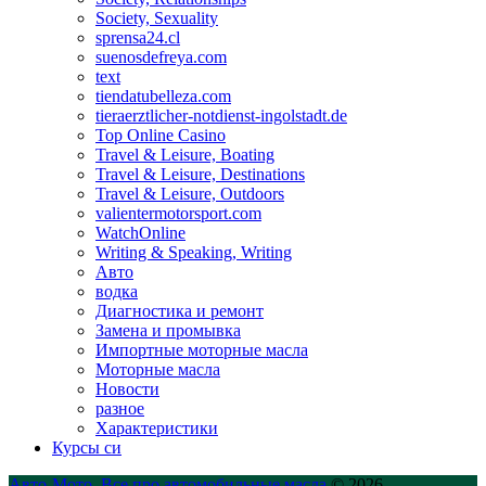
Society, Sexuality
sprensa24.cl
suenosdefreya.com
text
tiendatubelleza.com
tieraerztlicher-notdienst-ingolstadt.de
Top Online Casino
Travel & Leisure, Boating
Travel & Leisure, Destinations
Travel & Leisure, Outdoors
valientermotorsport.com
WatchOnline
Writing & Speaking, Writing
Авто
водка
Диагностика и ремонт
Замена и промывка
Импортные моторные масла
Моторные масла
Новости
разное
Характеристики
Курсы си
Авто-Мото. Все про автомобильные масла
© 2026