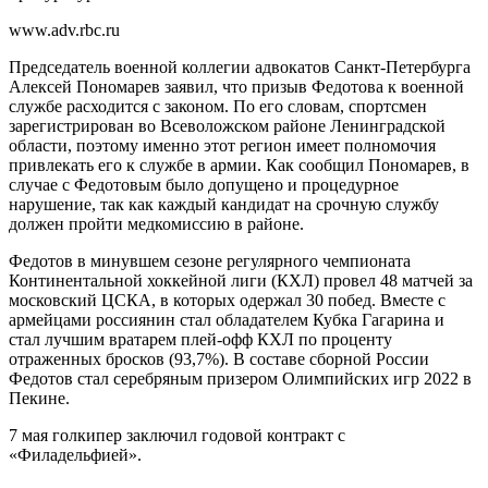
www.adv.rbc.ru
Председатель военной коллегии адвокатов Санкт-Петербурга
Алексей Пономарев заявил, что призыв Федотова к военной
службе расходится с законом. По его словам, спортсмен
зарегистрирован во Всеволожском районе Ленинградской
области, поэтому именно этот регион имеет полномочия
привлекать его к службе в армии. Как сообщил Пономарев, в
случае с Федотовым было допущено и процедурное
нарушение, так как каждый кандидат на срочную службу
должен пройти медкомиссию в районе.
Федотов в минувшем сезоне регулярного чемпионата
Континентальной хоккейной лиги (КХЛ) провел 48 матчей за
московский ЦСКА, в которых одержал 30 побед. Вместе с
армейцами россиянин стал обладателем Кубка Гагарина и
стал лучшим вратарем плей-офф КХЛ по проценту
отраженных бросков (93,7%). В составе сборной России
Федотов стал серебряным призером Олимпийских игр 2022 в
Пекине.
7 мая голкипер заключил годовой контракт с
«Филадельфией».