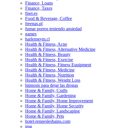
Finance, Loans
Finance, Taxes
fiser.es
Food & Beverage, Coffee
freenas.pl
fumar porros teniendo ansiedad
games
harlemgym.cl
Health & Fitness, Acne
Health & Fitness, Alternative Medicine
Health & Fitness, Beauty
Health & Fitness, Exercise
Health & Fitness, Fitness Equipment
Health & Fitness, Medicine
Health & Fitness, Nutrition
Health & Fitness, Weight Loss
hipnosis para dejar las drogas
Home & Family, Crafts
Home & Family, Gardening
Home & Family, Home Improvement
Home & Family, Home Security
Home & Family, Landscaping
Home & Family, Pets
hotel-renneslesbains.com
img