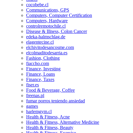
cocobebe.cl
Communications, GPS
Computers, Computer Certification
Computers, Hardware
controlremotochile.cl
Disease & Illness, Colon Cancer
edeka-halmschlag.de
elagentecine.cl
elchivitodesancosme.com
elcolmaditodesarria.es
Fashion, Clothing
fiaccho.com
Finance, Investing
Finance, Loans
Finance, Taxes
fiser.es
Food & Beverage, Coffee
freenas.pl
fumar porros teniendo ansiedad
games
harlemgym.cl
Health & Fitness, Acne
Health & Fitness, Alternative Medicine
Health & Fitness, Beauty
Health & Fitness, Exercise