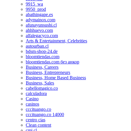
9915_wa
9950_prod
abathingape.es
adymainox.com
afunayunsushi.cl
ahhhuevo.com
alfalegacyco.com
Arts & Entertainment, Celebrities
autourban.cl
bdsm-shop-24.de
bloomtiendas.com
bloomtiendas.com без анкор
Business, Careers
Business, Entrepreneurs
Business, Home Based Business
Business, Sales
cabellomagico.co
calculadora
Casino
casinos
cccituango.co
cccituango.co 14000
centro cias
Clean content
cmi.cl