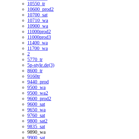
10550_tr
10600_prod2
10700_sat
10710_wa
10900_wa
11000prod2
11000prod3
11400_wa
11700_wa
2
5770_tr
5p-style.de(3)
8600_tr
9160tr
9440_prod
9500_wa
9500_wa2
9600_prod2
9600_sat
9650_wa
9760_sat
9800_sat2
9835_sat
9890_wa
9900_sat