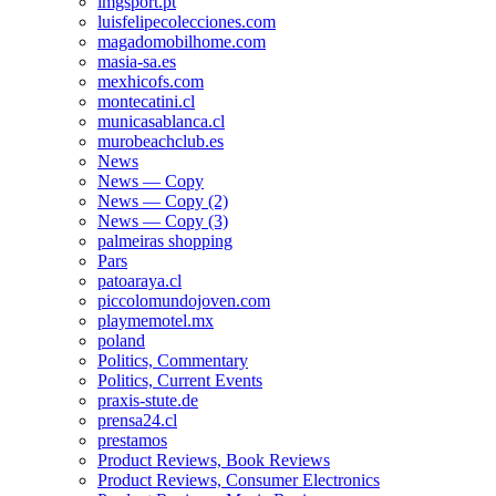
lmgsport.pt
luisfelipecolecciones.com
magadomobilhome.com
masia-sa.es
mexhicofs.com
montecatini.cl
municasablanca.cl
murobeachclub.es
News
News — Copy
News — Copy (2)
News — Copy (3)
palmeiras shopping
Pars
patoaraya.cl
piccolomundojoven.com
playmemotel.mx
poland
Politics, Commentary
Politics, Current Events
praxis-stute.de
prensa24.cl
prestamos
Product Reviews, Book Reviews
Product Reviews, Consumer Electronics