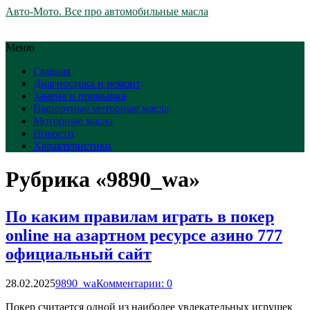
Авто-Мото. Все про автомобильные масла
Меню
Главная
Диагностика и ремонт
Замена и промывка
Импортные моторные масла
Моторные масла
Новости
Характеристики
Рубрика «9890_wa»
По каким правилам играть в покер
online на азартном ресурсе азино 777
официальный сайт
28.02.2025
9890_wa
Комментарии: 0
Покер считается одной из наиболее увлекательных игрушек