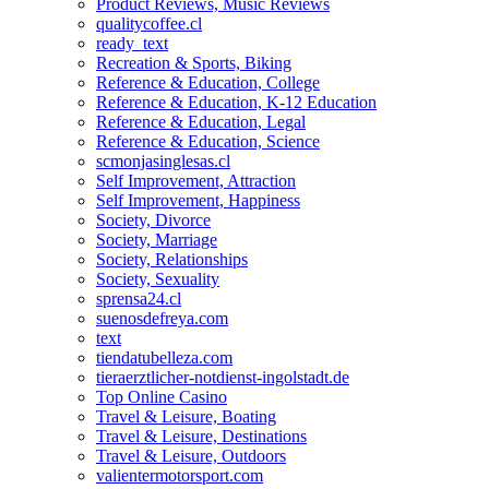
Product Reviews, Music Reviews
qualitycoffee.cl
ready_text
Recreation & Sports, Biking
Reference & Education, College
Reference & Education, K-12 Education
Reference & Education, Legal
Reference & Education, Science
scmonjasinglesas.cl
Self Improvement, Attraction
Self Improvement, Happiness
Society, Divorce
Society, Marriage
Society, Relationships
Society, Sexuality
sprensa24.cl
suenosdefreya.com
text
tiendatubelleza.com
tieraerztlicher-notdienst-ingolstadt.de
Top Online Casino
Travel & Leisure, Boating
Travel & Leisure, Destinations
Travel & Leisure, Outdoors
valientermotorsport.com