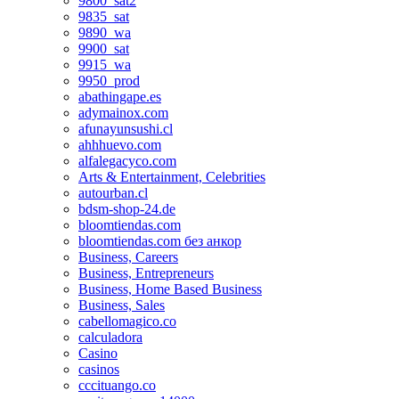
9800_sat2
9835_sat
9890_wa
9900_sat
9915_wa
9950_prod
abathingape.es
adymainox.com
afunayunsushi.cl
ahhhuevo.com
alfalegacyco.com
Arts & Entertainment, Celebrities
autourban.cl
bdsm-shop-24.de
bloomtiendas.com
bloomtiendas.com без анкор
Business, Careers
Business, Entrepreneurs
Business, Home Based Business
Business, Sales
cabellomagico.co
calculadora
Casino
casinos
cccituango.co