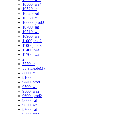
10500_wa4
10520_tr
10525_sat
10550_tr
10600_prod2
10700_sat
10710_wa
10900_wa
11000prod2
11000prod3
11400_wa
11700_wa
2
5770_tr
5p-style.de(3)
8600_tr
9160tr
9440_prod
9500_wa
9500_wa2
9600_prod2
9600_sat
9650_wa
9760_sat