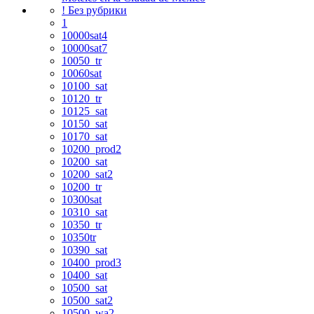
! Без рубрики
1
10000sat4
10000sat7
10050_tr
10060sat
10100_sat
10120_tr
10125_sat
10150_sat
10170_sat
10200_prod2
10200_sat
10200_sat2
10200_tr
10300sat
10310_sat
10350_tr
10350tr
10390_sat
10400_prod3
10400_sat
10500_sat
10500_sat2
10500_wa2