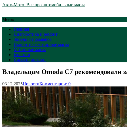
Авто-Мото. Все про автомобильные масла
Меню
Главная
Диагностика и ремонт
Замена и промывка
Импортные моторные масла
Моторные масла
Новости
Характеристики
Владельцам Omoda C7 рекомендовали за
03.12.2025
Новости
Комментарии: 0