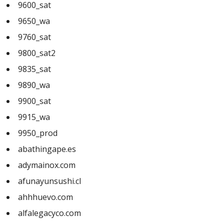
9600_sat
9650_wa
9760_sat
9800_sat2
9835_sat
9890_wa
9900_sat
9915_wa
9950_prod
abathingape.es
adymainox.com
afunayunsushi.cl
ahhhuevo.com
alfalegacyco.com