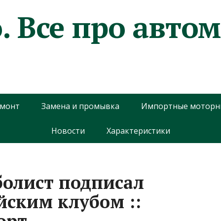
. Все про авто
емонт
Замена и промывка
Импортные моторн
Новости
Характеристики
олист подписал
йским клубом ::
орт