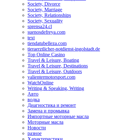
Society, Divorce
Society, Marriage
Society, Relationships
Society, Sexuality
sprensa24.cl
suenosdefreya.com
text
tiendatubelleza.com
tieraerztlicher-notdienst-ingolstadt.de
Top Online Casino
Travel & Leisure, Boating
Travel & Leisure, Destinations
Travel & Leisure, Outdoors
valientermotorsport.com
WatchOnline
Writing & Speaking, Writing
Авто
водка
Диагностика и ремонт
Замена и промывка
Импортные моторные масла
Моторные масла
Новости
разное
Характеристики