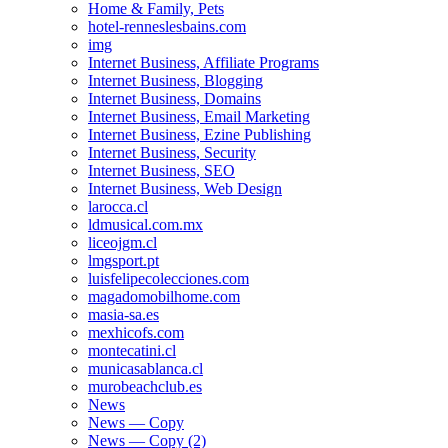
Home & Family, Pets
hotel-renneslesbains.com
img
Internet Business, Affiliate Programs
Internet Business, Blogging
Internet Business, Domains
Internet Business, Email Marketing
Internet Business, Ezine Publishing
Internet Business, Security
Internet Business, SEO
Internet Business, Web Design
larocca.cl
ldmusical.com.mx
liceojgm.cl
lmgsport.pt
luisfelipecolecciones.com
magadomobilhome.com
masia-sa.es
mexhicofs.com
montecatini.cl
municasablanca.cl
murobeachclub.es
News
News — Copy
News — Copy (2)