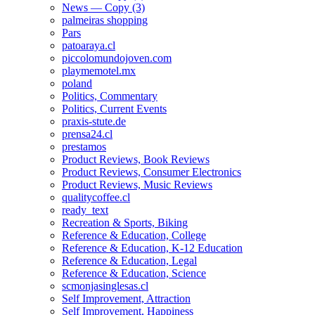
News — Copy (3)
palmeiras shopping
Pars
patoaraya.cl
piccolomundojoven.com
playmemotel.mx
poland
Politics, Commentary
Politics, Current Events
praxis-stute.de
prensa24.cl
prestamos
Product Reviews, Book Reviews
Product Reviews, Consumer Electronics
Product Reviews, Music Reviews
qualitycoffee.cl
ready_text
Recreation & Sports, Biking
Reference & Education, College
Reference & Education, K-12 Education
Reference & Education, Legal
Reference & Education, Science
scmonjasinglesas.cl
Self Improvement, Attraction
Self Improvement, Happiness