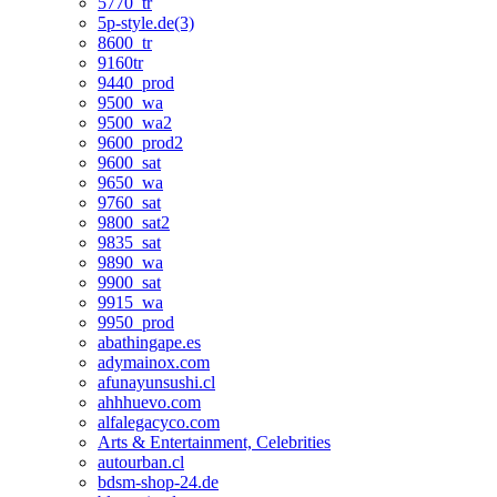
5770_tr
5p-style.de(3)
8600_tr
9160tr
9440_prod
9500_wa
9500_wa2
9600_prod2
9600_sat
9650_wa
9760_sat
9800_sat2
9835_sat
9890_wa
9900_sat
9915_wa
9950_prod
abathingape.es
adymainox.com
afunayunsushi.cl
ahhhuevo.com
alfalegacyco.com
Arts & Entertainment, Celebrities
autourban.cl
bdsm-shop-24.de