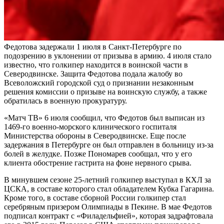
Федотова задержали 1 июля в Санкт-Петербурге по
подозрению в уклонении от призыва в армию. 4 июля стало
известно, что голкипер находится в воинской части в
Северодвинске. Защита Федотова подала жалобу во
Всеволожский городской суд о признании незаконным
решения комиссии о призыве на воинскую службу, а также
обратилась в военную прокуратуру.
«Матч ТВ» 6 июля сообщил, что Федотов был выписан из
1469-го военно-морского клинического госпиталя
Министерства обороны в Северодвинске. Еще после
задержания в Петербурге он был отправлен в больницу из-за
болей в желудке. Позже Пономарев сообщал, что у его
клиента обострение гастрита на фоне нервного срыва.
В минувшем сезоне 25-летний голкипер выступал в КХЛ за
ЦСКА, в составе которого стал обладателем Кубка Гагарина.
Кроме того, в составе сборной России голкипер стал
серебряным призером Олимпиады в Пекине. В мае Федотов
подписал контракт с «Филадельфией», которая задрафтовала