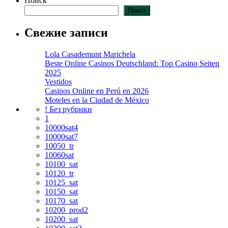
Поиск
Поиск
Свежие записи
Lola Casademunt Marichela
Beste Online Casinos Deutschland: Top Casino Seiten
2025
Vestidos
Casinos Online en Perú en 2026
Moteles en la Ciudad de México
! Без рубрики
1
10000sat4
10000sat7
10050_tr
10060sat
10100_sat
10120_tr
10125_sat
10150_sat
10170_sat
10200_prod2
10200_sat