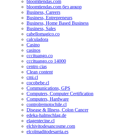
bloomtiendas.com
bloomtiendas.com без анкор
Business, Careers
Business, Entrepreneurs
Business, Home Based Business
Business, Sales
cabellomagico.co
calculadora
Casino
casinos
cccituango.co
cccituango.co 14000
centro cias
Clean content
cmi.cl
cocobebe.cl
Communications, GPS
Computers, Computer Certification
Computers, Hardware
controlremotochile.cl
Disease & Illness, Colon Cancer
edeka-halmschlag.de
elagentecine.cl
elchivitodesancosme.com
elcolmaditodesarria.es