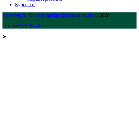
Курсы си
Авто-Мото. Все про автомобильные масла
© 2026
Тема от
WP Puzzle
➤