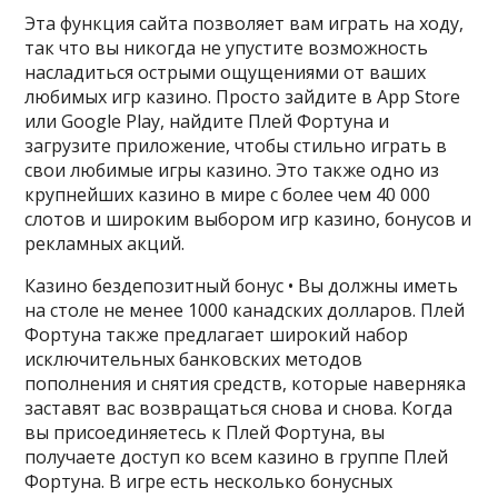
Эта функция сайта позволяет вам играть на ходу,
так что вы никогда не упустите возможность
насладиться острыми ощущениями от ваших
любимых игр казино. Просто зайдите в App Store
или Google Play, найдите Плей Фортуна и
загрузите приложение, чтобы стильно играть в
свои любимые игры казино. Это также одно из
крупнейших казино в мире с более чем 40 000
слотов и широким выбором игр казино, бонусов и
рекламных акций.
Казино бездепозитный бонус • Вы должны иметь
на столе не менее 1000 канадских долларов. Плей
Фортуна также предлагает широкий набор
исключительных банковских методов
пополнения и снятия средств, которые наверняка
заставят вас возвращаться снова и снова. Когда
вы присоединяетесь к Плей Фортуна, вы
получаете доступ ко всем казино в группе Плей
Фортуна. В игре есть несколько бонусных