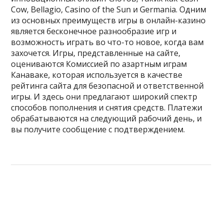
Cow, Bellagio, Casino of the Sun и Germania. Одним
из основных преимуществ игры в онлайн-казино
является бесконечное разнообразие игр и
возможность играть во что-то новое, когда вам
захочется. Игры, представленные на сайте,
оцениваются Комиссией по азартным играм
Канаваке, которая используется в качестве
рейтинга сайта для безопасной и ответственной
игры. И здесь они предлагают широкий спектр
способов пополнения и снятия средств. Платежи
обрабатываются на следующий рабочий день, и
вы получите сообщение с подтверждением.