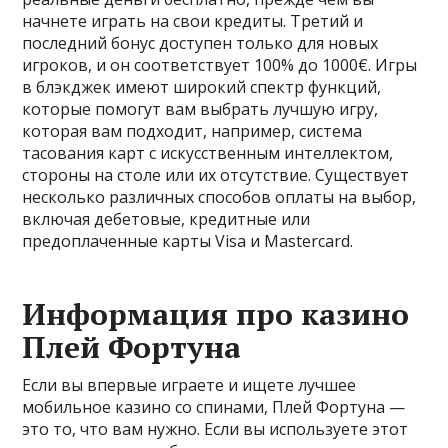
начнете играть на свои кредиты. Третий и
последний бонус доступен только для новых
игроков, и он соответствует 100% до 1000€. Игры
в блэкджек имеют широкий спектр функций,
которые помогут вам выбрать лучшую игру,
которая вам подходит, например, система
тасования карт с искусственным интеллектом,
стороны на столе или их отсутствие. Существует
несколько различных способов оплаты на выбор,
включая дебетовые, кредитные или
предоплаченные карты Visa и Mastercard.
Информация про казино
Плей Фортуна
Если вы впервые играете и ищете лучшее
мобильное казино со спинами, Плей Фортуна —
это то, что вам нужно. Если вы используете этот