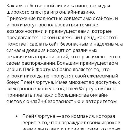
Как для собственной линии казино, так и для
широкого спектра игр онлайн-казино.
Приложение полностью совместимо с сайтом, и
игроки могут воспользоваться теми же
возможностями и преимуществами, которые
предлагаются. Такой надежный бренд, как этот,
помогает сделать сайт безопасным и надежным, а
сигналы доверия исходят от различных
независимых организаций, которые имеют его в
своем распоряжении. Большим преимуществом
игры в Плей Фортуна Casino является то, что
игроки никогда не пропустят свой ежемесячный
бонус Плей Фортуна. Имея множество доступных
электронных кошельков, Плей Фортуна может
принимать платежи с большинства онлайн-
счетов с онлайн-безопасностью и авторитетом.
Плей Фортуна — это компания, которая
верит в то, что награждает своих игроков
всеми льготами и привилегиями, которых