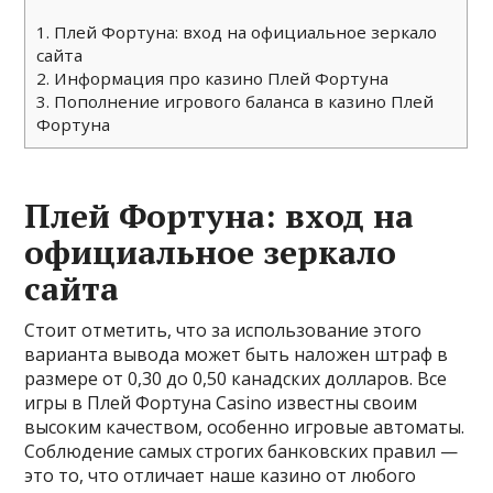
1.
Плей Фортуна: вход на официальное зеркало
сайта
2.
Информация про казино Плей Фортуна
3.
Пополнение игрового баланса в казино Плей
Фортуна
Плей Фортуна: вход на
официальное зеркало
сайта
Стоит отметить, что за использование этого
варианта вывода может быть наложен штраф в
размере от 0,30 до 0,50 канадских долларов. Все
игры в Плей Фортуна Casino известны своим
высоким качеством, особенно игровые автоматы.
Соблюдение самых строгих банковских правил —
это то, что отличает наше казино от любого