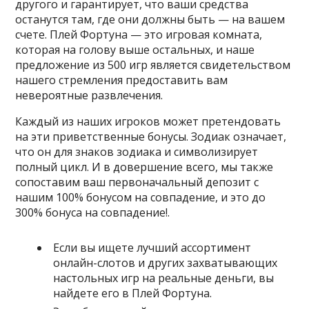
другого и гарантирует, что ваши средства
останутся там, где они должны быть — на вашем
счете. Плей Фортуна — это игровая комната,
которая на голову выше остальных, и наше
предложение из 500 игр является свидетельством
нашего стремления предоставить вам
невероятные развлечения.
Каждый из наших игроков может претендовать
на эти приветственные бонусы. Зодиак означает,
что он для знаков зодиака и символизирует
полный цикл. И в довершение всего, мы также
сопоставим ваш первоначальный депозит с
нашим 100% бонусом на совпадение, и это до
300% бонуса на совпадение!.
Если вы ищете лучший ассортимент
онлайн-слотов и других захватывающих
настольных игр на реальные деньги, вы
найдете его в Плей Фортуна.