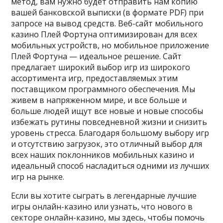
метод, вам нужно будет отправить нам копию
вашей банковской выписки (в формате PDF) при
запросе на вывод средств. Веб-сайт мобильного
казино Плей Фортуна оптимизирован для всех
мобильных устройств, но мобильное приложение
Плей Фортуна — идеальное решение. Сайт
предлагает широкий выбор игр из широкого
ассортимента игр, предоставляемых этим
поставщиком программного обеспечения. Мы
живем в напряженном мире, и все больше и
больше людей ищут все новые и новые способы
избежать рутины повседневной жизни и снизить
уровень стресса. Благодаря большому выбору игр
и отсутствию загрузок, это отличный выбор для
всех наших поклонников мобильных казино и
идеальный способ насладиться одними из лучших
игр на рынке.
Если вы хотите сыграть в легендарные лучшие
игры онлайн-казино или узнать, что нового в
секторе онлайн-казино, мы здесь, чтобы помочь