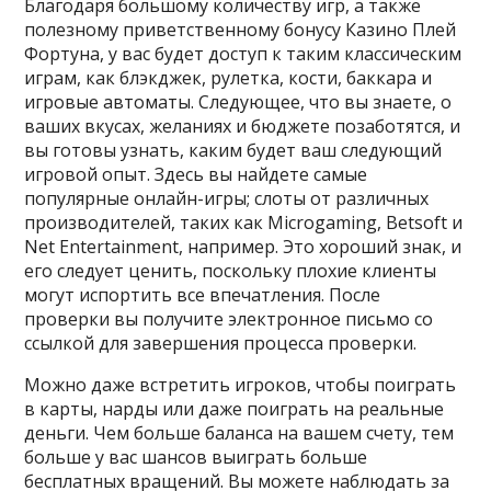
Благодаря большому количеству игр, а также
полезному приветственному бонусу Казино Плей
Фортуна, у вас будет доступ к таким классическим
играм, как блэкджек, рулетка, кости, баккара и
игровые автоматы. Следующее, что вы знаете, о
ваших вкусах, желаниях и бюджете позаботятся, и
вы готовы узнать, каким будет ваш следующий
игровой опыт. Здесь вы найдете самые
популярные онлайн-игры; слоты от различных
производителей, таких как Microgaming, Betsoft и
Net Entertainment, например. Это хороший знак, и
его следует ценить, поскольку плохие клиенты
могут испортить все впечатления. После
проверки вы получите электронное письмо со
ссылкой для завершения процесса проверки.
Можно даже встретить игроков, чтобы поиграть
в карты, нарды или даже поиграть на реальные
деньги. Чем больше баланса на вашем счету, тем
больше у вас шансов выиграть больше
бесплатных вращений. Вы можете наблюдать за