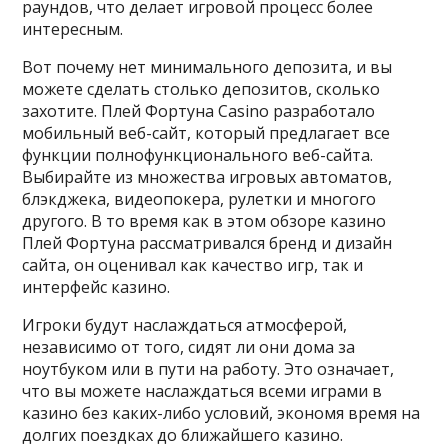
раундов, что делает игровой процесс более
интересным.
Вот почему нет минимального депозита, и вы
можете сделать столько депозитов, сколько
захотите. Плей Фортуна Casino разработало
мобильный веб-сайт, который предлагает все
функции полнофункционального веб-сайта.
Выбирайте из множества игровых автоматов,
блэкджека, видеопокера, рулетки и многого
другого. В то время как в этом обзоре казино
Плей Фортуна рассматривался бренд и дизайн
сайта, он оценивал как качество игр, так и
интерфейс казино.
Игроки будут наслаждаться атмосферой,
независимо от того, сидят ли они дома за
ноутбуком или в пути на работу. Это означает,
что вы можете наслаждаться всеми играми в
казино без каких-либо условий, экономя время на
долгих поездках до ближайшего казино.