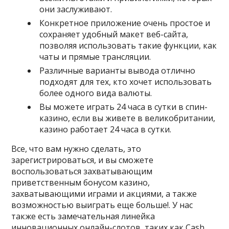
они заслуживают.
Конкретное приложение очень простое и
сохраняет удобный макет веб-сайта,
позволяя использовать такие функции, как
чаты и прямые трансляции.
Различные варианты вывода отлично
подходят для тех, кто хочет использовать
более одного вида валюты.
Вы можете играть 24 часа в сутки в спин-
казино, если вы живете в великобритании,
казино работает 24 часа в сутки.
Все, что вам нужно сделать, это
зарегистрироваться, и вы сможете
воспользоваться захватывающим
приветственным бонусом казино,
захватывающими играми и акциями, а также
возможностью выиграть еще больше!. У нас
также есть замечательная линейка
инновационных онлайн-слотов, таких как Cash