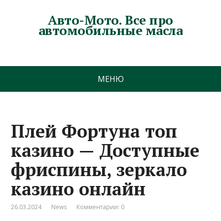
Авто-Мото. Все про
автомобильные масла
МЕНЮ
Плей Фортуна топ
казино — Доступные
фриспины, зеркало
казино онлайн
26.03.2024
News
Комментарии: 0