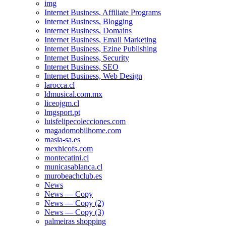
img
Internet Business, Affiliate Programs
Internet Business, Blogging
Internet Business, Domains
Internet Business, Email Marketing
Internet Business, Ezine Publishing
Internet Business, Security
Internet Business, SEO
Internet Business, Web Design
larocca.cl
ldmusical.com.mx
liceojgm.cl
lmgsport.pt
luisfelipecolecciones.com
magadomobilhome.com
masia-sa.es
mexhicofs.com
montecatini.cl
municasablanca.cl
murobeachclub.es
News
News — Copy
News — Copy (2)
News — Copy (3)
palmeiras shopping