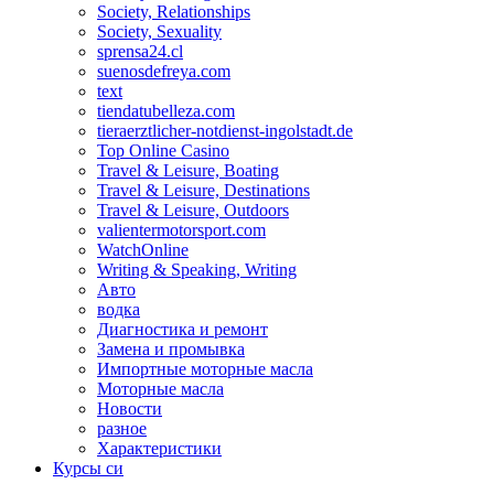
Society, Relationships
Society, Sexuality
sprensa24.cl
suenosdefreya.com
text
tiendatubelleza.com
tieraerztlicher-notdienst-ingolstadt.de
Top Online Casino
Travel & Leisure, Boating
Travel & Leisure, Destinations
Travel & Leisure, Outdoors
valientermotorsport.com
WatchOnline
Writing & Speaking, Writing
Авто
водка
Диагностика и ремонт
Замена и промывка
Импортные моторные масла
Моторные масла
Новости
разное
Характеристики
Курсы си