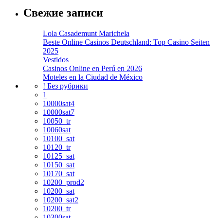
Свежие записи
Lola Casademunt Marichela
Beste Online Casinos Deutschland: Top Casino Seiten
2025
Vestidos
Casinos Online en Perú en 2026
Moteles en la Ciudad de México
! Без рубрики
1
10000sat4
10000sat7
10050_tr
10060sat
10100_sat
10120_tr
10125_sat
10150_sat
10170_sat
10200_prod2
10200_sat
10200_sat2
10200_tr
10300sat