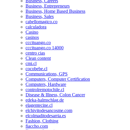
Business, Careers
Business, Entrepreneurs
Business, Home Based Business
Business, Sales
cabellomagico.co
calculadora
Casino
casinos
cccituango.co
cccituango.co 14000
centro cias
Clean content
cmi.cl
cocobebe.cl
Communications, GPS
Computers, Computer Certification
Computers, Hardware
controlremotochile.cl
Disease & Illness, Colon Cancer
edeka-halmschlag.de
elagentecine.cl
elchivitodesancosme.com
elcolmaditodesarria.es
Fashion, Clothing
fiaccho.com