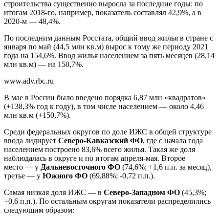
строительства существенно выросла за последние годы: по
итогам 2018-го, например, показатель составлял 42,9%, а в
2020-м — 48,4%.
По последним данным Росстата, общий ввод жилья в стране с
января по май (44,5 млн кв.м) вырос к тому же периоду 2021
года на 154,6%. Ввод жилья населением за пять месяцев (28,14
млн кв.м) — на 150,7%.
www.adv.rbc.ru
В мае в России было введено порядка 6,87 млн «квадратов»
(+138,3% год к году), в том числе населением — около 4,46
млн кв.м (+150,7%).
Среди федеральных округов по доле ИЖС в общей структуре
ввода лидирует
Северо-Кавказский ФО
, где с начала года
населением построено 83,6% всего жилья. Такая же доля
наблюдалась в округе и по итогам апреля-мая. Второе
место — у
Дальневосточного ФО
(74,6%; +1,6 п.п. за месяц),
третье — у
Южного ФО
(69,88%; -0,72 п.п.).
Самая низкая доля ИЖС — в
Северо-Западном ФО
(45,3%;
+0,6 п.п.). По остальным округам показатели распределились
следующим образом: