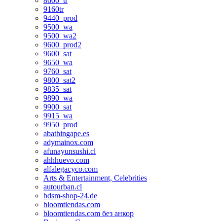
8600_tr
9160tr
9440_prod
9500_wa
9500_wa2
9600_prod2
9600_sat
9650_wa
9760_sat
9800_sat2
9835_sat
9890_wa
9900_sat
9915_wa
9950_prod
abathingape.es
adymainox.com
afunayunsushi.cl
ahhhuevo.com
alfalegacyco.com
Arts & Entertainment, Celebrities
autourban.cl
bdsm-shop-24.de
bloomtiendas.com
bloomtiendas.com без анкор