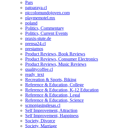
Pars
patoaraya.cl
piccolomundojoven.com
playmemotel.mx
poland
Politics, Commentary
Politics, Current Events
praxis-stute.de
prensa24.cl
prestamos
Product Reviews, Book Reviews
Product Reviews, Consumer Electronics
Product Reviews, Music Reviews
qualitycoffee.cl
ready_text
Recreation & Sports, Biking
Reference & Education, College
Reference & Education, K-12 Education
Reference & Education, Legal
Reference & Education, Science
scmonjasinglesas.cl
Self Improvement, Attraction
Self Improvement, Happiness
Society, Divorce
Society, Marriage