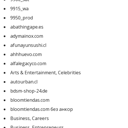
9915_wa
9950_prod
abathingape.es
adymainox.com
afunayunsushi.cl
ahhhuevo.com
alfalegacyco.com
Arts & Entertainment, Celebrities
autourban.cl
bdsm-shop-24.de
bloomtiendas.com
bloomtiendas.com без анкор
Business, Careers
Business, Entrepreneurs