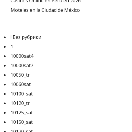
Casinos Online en Perú en 2026
Moteles en la Ciudad de México
! Без рубрики
1
10000sat4
10000sat7
10050_tr
10060sat
10100_sat
10120_tr
10125_sat
10150_sat
10170_sat