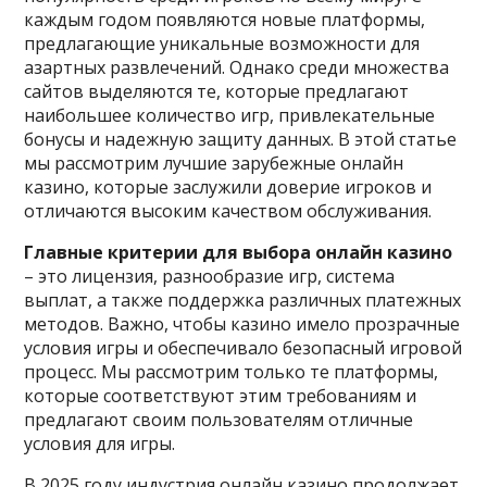
каждым годом появляются новые платформы,
предлагающие уникальные возможности для
азартных развлечений. Однако среди множества
сайтов выделяются те, которые предлагают
наибольшее количество игр, привлекательные
бонусы и надежную защиту данных. В этой статье
мы рассмотрим лучшие зарубежные онлайн
казино, которые заслужили доверие игроков и
отличаются высоким качеством обслуживания.
Главные критерии для выбора онлайн казино
– это лицензия, разнообразие игр, система
выплат, а также поддержка различных платежных
методов. Важно, чтобы казино имело прозрачные
условия игры и обеспечивало безопасный игровой
процесс. Мы рассмотрим только те платформы,
которые соответствуют этим требованиям и
предлагают своим пользователям отличные
условия для игры.
В 2025 году индустрия онлайн казино продолжает