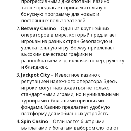
прогрессивными джекпотами. Казино
также предлагает привлекательную
бонусную программу для новых и
постоянных пользователей.
Betway Casino
– Один из крупнейших
операторов в мире, который предлагает
игрокам из разных стран безопасную и
увлекательную игру. Betway привлекает
высоким качеством графики и
разнообразием игр, включая покер, рулетку
и блэкджек.
Jackpot City
– Известное казино с
репутацией надежного оператора. Здесь
игроки могут наслаждаться не только
стандартными играми, но и уникальными
турнирами с большими призовыми
фондами. Казино предлагает удобную
платформу для мобильных устройств.
Spin Casino
– Отличается быстрыми
выплатами и богатым выбором слотов от