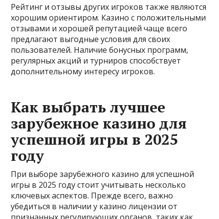
Рейтинг и отзывы других игроков также являются
хорошим ориентиром. Казино с положительными
отзывами и хорошей репутацией чаще всего
предлагают выгодные условия для своих
пользователей. Наличие бонусных программ,
регулярных акций и турниров способствует
дополнительному интересу игроков.
Как выбрать лучшее
зарубежное казино для
успешной игры в 2025
году
При выборе зарубежного казино для успешной
игры в 2025 году стоит учитывать несколько
ключевых аспектов. Прежде всего, важно
убедиться в наличии у казино лицензии от
признанных регулирующих органов, таких как