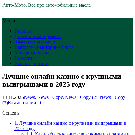
Авто-Мото. Все про автомобильные масла
Меню
Главная
Диагностика и ремонт
Замена и промывка
Импортные моторные масла
Моторные масла
Новости
Характеристики
Лучшие онлайн казино с крупными
выигрышами в 2025 году
13.11.2025
News
,
News - Copy
,
News - Copy (2)
,
News - Copy
(3)
Комментарии: 0
Contents
1.
Лучшие онлайн казино с крупными выигрышами в
2025 году
1.1.
Как выбрать казино с высокими выплатами в