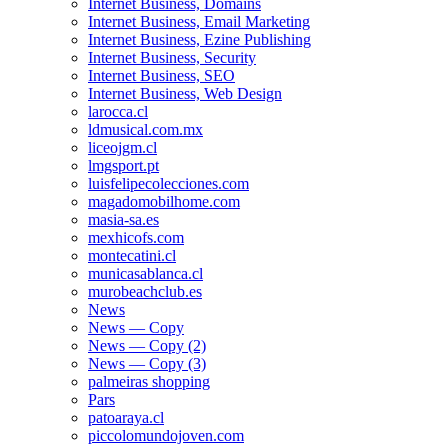
Internet Business, Domains
Internet Business, Email Marketing
Internet Business, Ezine Publishing
Internet Business, Security
Internet Business, SEO
Internet Business, Web Design
larocca.cl
ldmusical.com.mx
liceojgm.cl
lmgsport.pt
luisfelipecolecciones.com
magadomobilhome.com
masia-sa.es
mexhicofs.com
montecatini.cl
municasablanca.cl
murobeachclub.es
News
News — Copy
News — Copy (2)
News — Copy (3)
palmeiras shopping
Pars
patoaraya.cl
piccolomundojoven.com