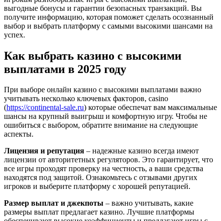
выгодные бонусы и гарантии безопасных транзакций. Вы
получите информацию, которая поможет сделать осознанный
выбор и выбрать платформу с самыми высокими шансами на
успех.
Как выбрать казино с высокими
выплатами в 2025 году
При выборе онлайн казино с высокими выплатами важно
учитывать несколько ключевых факторов, casino
(
https://continental-sale.ru
) которые обеспечат вам максимальные
шансы на крупный выигрыш и комфортную игру. Чтобы не
ошибиться с выбором, обратите внимание на следующие
аспекты.
Лицензия и репутация
– надежные казино всегда имеют
лицензии от авторитетных регуляторов. Это гарантирует, что
все игры проходят проверку на честность, а ваши средства
находятся под защитой. Ознакомьтесь с отзывами других
игроков и выберите платформу с хорошей репутацией.
Размер выплат и джекпоты
– важно учитывать, какие
размеры выплат предлагает казино. Лучшие платформы
обеспечивают высокие коэффициенты и предлагают игры с