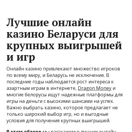
Лучшие онлайн
казино Беларуси для
крупных выигрышей
и игр
Онлайн казино привлекают множество игроков
по всему миру, и Беларусь не исключение. В
последние годы наблюдается рост интереса к
азартным играм в интернете,
Dragon Money
и
многие белорусы ищут надежные платформы для
игры на деньги с высокими шансами на успех.
Важно выбрать казино, которое предлагает не
только широкий выбор игр, но и выгодные
условия для получения крупных выигрышей.
В этом обзоре
мы расскажем о лучших онлайн