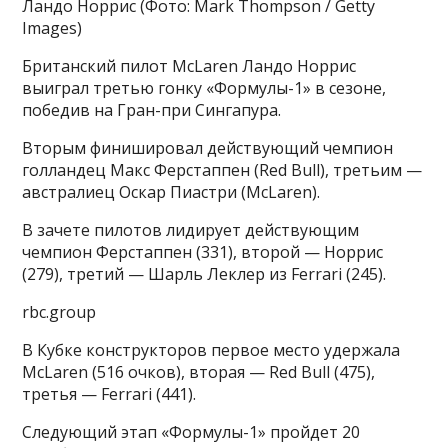
Ландо Норрис
(Фото: Mark Thompson / Getty
Images)
Британский пилот McLaren Ландо Норрис
выиграл третью гонку «Формулы-1» в сезоне,
победив на Гран-при Сингапура.
Вторым финишировал действующий чемпион
голландец Макс Ферстаппен (Red Bull), третьим —
австралиец Оскар Пиастри (McLaren).
В зачете пилотов лидирует действующим
чемпион Ферстаппен (331), второй — Норрис
(279), третий — Шарль Леклер из Ferrari (245).
rbc.group
В Кубке конструкторов первое место удержала
McLaren (516 очков), вторая — Red Bull (475),
третья — Ferrari (441).
Следующий этап «Формулы-1» пройдет 20