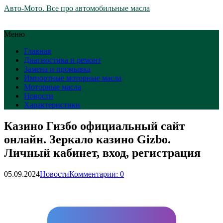
Авто-Мото. Все про автомобильные масла
Меню
Главная
Диагностика и ремонт
Замена и промывка
Импортные моторные масла
Моторные масла
Новости
Характеристики
Казино Гизбо официальный сайт
онлайн. Зеркало казино Gizbo.
Личный кабинет, вход, регистрация
05.09.2024
Новости
Комментарии: 0