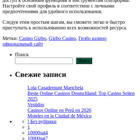
доступ к основным функциям и инструментам платформы.
Настройте свой профиль в соответствии с личными
предпочтениями для удобного использования.
Следуя этим простым шагам, вы сможете легко и быстро
приступить к использованию всех возможностей ресурса.
Метки:
Casino Gizbo
,
Gizbo Casino
,
Гизбо казино
официальный сайт
Поиск
Поиск
Свежие записи
Lola Casademunt Marichela
Beste Online Casinos Deutschland: Top Casino Seiten
2025
Vestidos
Casinos Online en Perú en 2026
Moteles en la Ciudad de México
! Без рубрики
1
10000sat4
10000sat7