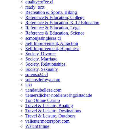
qualitycoffee.cl
ready_text
Recreation & Sports, Biking
Reference & Education, College
Reference & Education, K-12 Education
Reference & Education, Legal
Reference & Education, Science
scmonjasinglesas.cl
Self Improvement, Attraction
Self Improvement, Happiness
Society, Divorce
Society, Marriage
Society, Relationships
Society, Sexuality
sprensa24.cl
suenosdefreya.com
text
tiendatubelleza.com
tieraerztlicher-notdienst-ingolstadt.de
Top Online Casino
Travel & Leisure, Boating
Travel & Leisure, Destinations
Travel & Leisure, Outdoors
valientermotorsport.com
WatchOnline