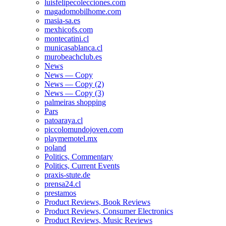
luisfelipecolecciones.com
magadomobilhome.com
masia-sa.es
mexhicofs.com
montecatini.cl
municasablanca.cl
murobeachclub.es
News
News — Copy
News — Copy (2)
News — Copy (3)
palmeiras shopping
Pars
patoaraya.cl
piccolomundojoven.com
playmemotel.mx
poland
Politics, Commentary
Politics, Current Events
praxis-stute.de
prensa24.cl
prestamos
Product Reviews, Book Reviews
Product Reviews, Consumer Electronics
Product Reviews, Music Reviews