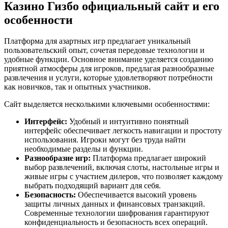
Казино Гизбо официальный сайт и его
особенности
Платформа для азартных игр предлагает уникальный
пользовательский опыт, сочетая передовые технологии и
удобные функции. Основное внимание уделяется созданию
приятной атмосферы для игроков, предлагая разнообразные
развлечения и услуги, которые удовлетворяют потребности
как новичков, так и опытных участников.
Сайт выделяется несколькими ключевыми особенностями:
Интерфейс:
Удобный и интуитивно понятный
интерфейс обеспечивает легкость навигации и простоту
использования. Игроки могут без труда найти
необходимые разделы и функции.
Разнообразие игр:
Платформа предлагает широкий
выбор развлечений, включая слоты, настольные игры и
живые игры с участием дилеров, что позволяет каждому
выбрать подходящий вариант для себя.
Безопасность:
Обеспечивается высокий уровень
защиты личных данных и финансовых транзакций.
Современные технологии шифрования гарантируют
конфиденциальность и безопасность всех операций.