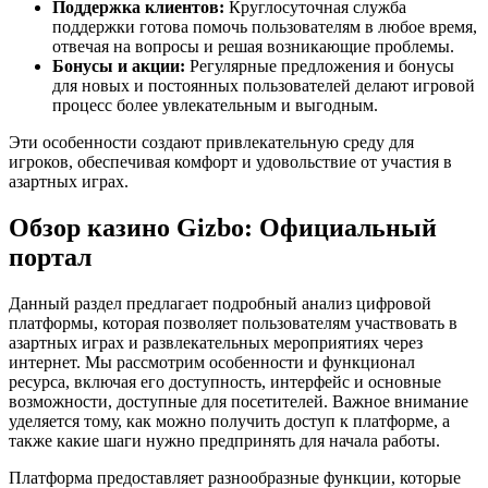
Поддержка клиентов:
Круглосуточная служба
поддержки готова помочь пользователям в любое время,
отвечая на вопросы и решая возникающие проблемы.
Бонусы и акции:
Регулярные предложения и бонусы
для новых и постоянных пользователей делают игровой
процесс более увлекательным и выгодным.
Эти особенности создают привлекательную среду для
игроков, обеспечивая комфорт и удовольствие от участия в
азартных играх.
Обзор казино Gizbo: Официальный
портал
Данный раздел предлагает подробный анализ цифровой
платформы, которая позволяет пользователям участвовать в
азартных играх и развлекательных мероприятиях через
интернет. Мы рассмотрим особенности и функционал
ресурса, включая его доступность, интерфейс и основные
возможности, доступные для посетителей. Важное внимание
уделяется тому, как можно получить доступ к платформе, а
также какие шаги нужно предпринять для начала работы.
Платформа предоставляет разнообразные функции, которые