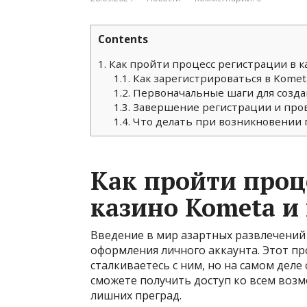
Contents
1.
Как пройти процесс регистрации в к
1.1.
Как зарегистрироваться в Komet
1.2.
Первоначальные шаги для созда
1.3.
Завершение регистрации и про
1.4.
Что делать при возникновении 
Как пройти проц
казино Kometa и
Введение в мир азартных развлечений 
оформления личного аккаунта. Этот пр
сталкиваетесь с ним, но на самом деле
сможете получить доступ ко всем воз
лишних преград.