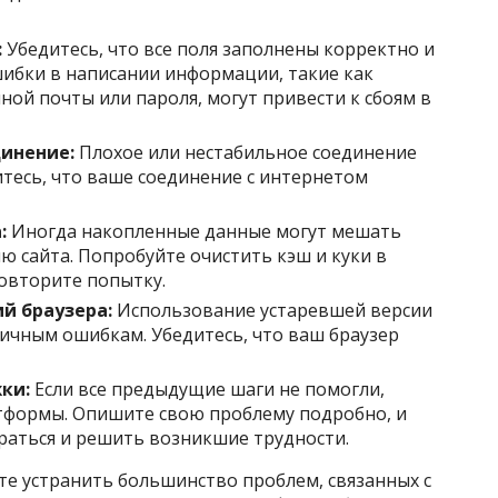
:
Убедитесь, что все поля заполнены корректно и
ибки в написании информации, такие как
ой почты или пароля, могут привести к сбоям в
инение:
Плохое или нестабильное соединение
тесь, что ваше соединение с интернетом
:
Иногда накопленные данные могут мешать
сайта. Попробуйте очистить кэш и куки в
повторите попытку.
й браузера:
Использование устаревшей версии
личным ошибкам. Убедитесь, что ваш браузер
ки:
Если все предыдущие шаги не помогли,
тформы. Опишите свою проблему подробно, и
раться и решить возникшие трудности.
те устранить большинство проблем, связанных с