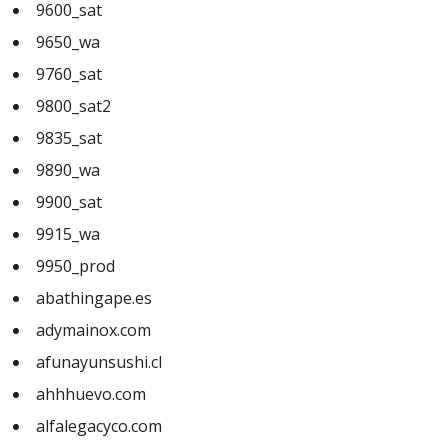
9600_sat
9650_wa
9760_sat
9800_sat2
9835_sat
9890_wa
9900_sat
9915_wa
9950_prod
abathingape.es
adymainox.com
afunayunsushi.cl
ahhhuevo.com
alfalegacyco.com