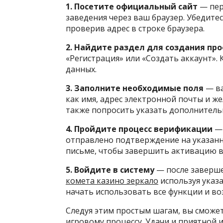
1. Посетите официальный сайт
— пер
заведения через ваш браузер. Убедите
проверив адрес в строке браузера.
2. Найдите раздел для создания пр
«Регистрация» или «Создать аккаунт». 
данных.
3. Заполните необходимые поля
— ва
как имя, адрес электронной почты и 
также попросить указать дополнитель
4. Пройдите процесс верификации
— 
отправлено подтверждение на указанн
письме, чтобы завершить активацию в
5. Войдите в систему
— после заверше
комета казино зеркало
используя указ
начать использовать все функции и в
Следуя этим простым шагам, вы сможет
игровому процессу. Удачи и приятной и