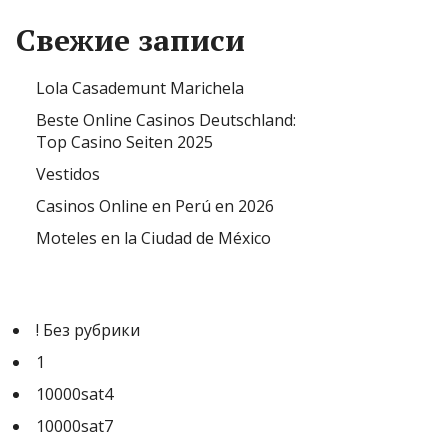
Свежие записи
Lola Casademunt Marichela
Beste Online Casinos Deutschland:
Top Casino Seiten 2025
Vestidos
Casinos Online en Perú en 2026
Moteles en la Ciudad de México
! Без рубрики
1
10000sat4
10000sat7