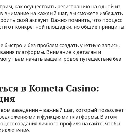
трим, как осуществить регистрацию на одной из
в внимание на каждый шаг, вы сможете избежать
роить свой аккаунт. Важно помнить, что процесс
сти от конкретной площадки, но общие принципы
е быстро и без проблем создать учётную запись,
ования платформы. Внимание к деталям и
огут вам начать ваше игровое путешествие без
ься в Kometa Casino:
ция
овом заведении – важный шаг, который позволяет
редложениями и функциями платформы. В этом
цесс создания личного профиля на сайте, чтобы
приключение.