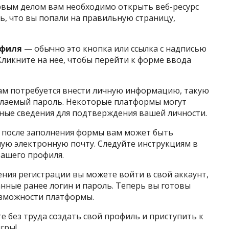
вым делом вам необходимо открыть веб-ресурс
сь, что вы попали на правильную страницу,
офиля
— обычно это кнопка или ссылка с надписью
Кликните на неё, чтобы перейти к форме ввода
м потребуется внести личную информацию, такую
желаемый пароль. Некоторые платформы могут
ные сведения для подтверждения вашей личности.
после заполнения формы вам может быть
ую электронную почту. Следуйте инструкциям в
ашего профиля.
ния регистрации вы можете войти в свой аккаунт,
анные ранее логин и пароль. Теперь вы готовы
озможности платформы.
е без труда создать свой профиль и приступить к
гры!