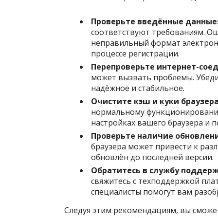
Проверьте введённые данные
соответствуют требованиям. Ош
неправильный формат электронн
процессе регистрации.
Перепроверьте интернет-соед
может вызвать проблемы. Убеди
надёжное и стабильное.
Очистите кэш и куки браузера
нормальному функционированию 
настройках вашего браузера и 
Проверьте наличие обновлени
браузера может привести к раз
обновлён до последней версии.
Обратитесь в службу поддерж
свяжитесь с техподдержкой пла
специалисты помогут вам разоб
Следуя этим рекомендациям, вы сможе