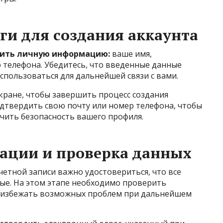
и для создания аккаунта
вить личную информацию:
ваше имя,
 телефона. Убедитесь, что введенные данные
использоваться для дальнейшей связи с вами.
экране, чтобы завершить процесс создания
одтвердить свою почту или номер телефона, чтобы
чить безопасность вашего профиля.
ации и проверка данных
четной записи важно удостовериться, что все
ые. На этом этапе необходимо проверить
 избежать возможных проблем при дальнейшем