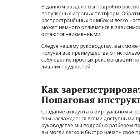
В данном разделе мы подробно рассмо
популярных игровых платформ. Обрати
распространённых ошибок и легко наст
может немного отличаться в зависимо
остаются неизменными.
Следуя нашему руководству, вы сможет
получая все преимущества от использ
соблюдение простых рекомендаций пом
лишних трудностей.
Как зарегистрироват
Пошаговая инструк
Создание аккаунта в виртуальном игр
вам наслаждаться всеми доступными п
руководстве мы подробно разберем про
вы могли легко и быстро начать своё 