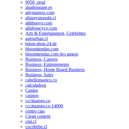
9950_prod
abathingape.es
adymainox.com
afunayunsushi.cl
ahhhuevo.com
alfalegacyco.com
Arts & Entertainment, Celebrities
autourban.cl
bdsm-shop-24.de
bloomtiendas.com
bloomtiendas.com без анкор
Business, Careers
Business, Entrepreneurs
Business, Home Based Business
Business, Sales
cabellomagico.co
calculadora
Casino
casinos
cccituango.co
cccituango.co 14000
centro cias
Clean content
cmi.cl
cocobebe.cl