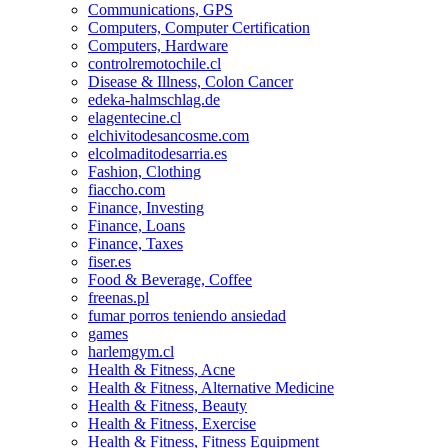
Communications, GPS
Computers, Computer Certification
Computers, Hardware
controlremotochile.cl
Disease & Illness, Colon Cancer
edeka-halmschlag.de
elagentecine.cl
elchivitodesancosme.com
elcolmaditodesarria.es
Fashion, Clothing
fiaccho.com
Finance, Investing
Finance, Loans
Finance, Taxes
fiser.es
Food & Beverage, Coffee
freenas.pl
fumar porros teniendo ansiedad
games
harlemgym.cl
Health & Fitness, Acne
Health & Fitness, Alternative Medicine
Health & Fitness, Beauty
Health & Fitness, Exercise
Health & Fitness, Fitness Equipment