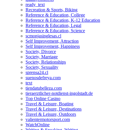
ready_text
Recreation & Sports, Biking
Reference & Education, College
Reference & Education, K-12 Education
Reference & Education, Legal
Reference & Education, Science
scmonjasinglesas.cl
Self Improvement, Attraction
Self Improvement, Happiness
Society, Divorce
Society, Marriage
Society, Relationships
Society, Sexuality
sprensa24.cl
suenosdefreya.com
text
tiendatubelleza.com
tieraerztlicher-notdienst-ingolstadt.de
Top Online Casino
Travel & Leisure, Boating
Travel & Leisure, Destinations
Travel & Leisure, Outdoors
valientermotorsport.com
WatchOnline
Writing & Speaking, Writing