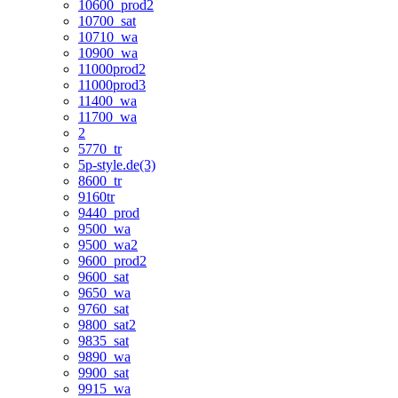
10600_prod2
10700_sat
10710_wa
10900_wa
11000prod2
11000prod3
11400_wa
11700_wa
2
5770_tr
5p-style.de(3)
8600_tr
9160tr
9440_prod
9500_wa
9500_wa2
9600_prod2
9600_sat
9650_wa
9760_sat
9800_sat2
9835_sat
9890_wa
9900_sat
9915_wa