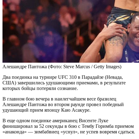
Алешандре Пантожа
(Фото: Steve Marcus / Getty Images)
Два поединка на турнире UFC 310 в Парадайзе (Невада,
США) завершились удушающими приемами, в результате
которых бойцы потеряли сознание.
В главном бою вечера в наилегчайшем весе бразилец
Алешандре Пантожа во втором раунде провел победный
удушающий прием японцу Каю Асакуре.
В еще одном поединке американец Висенте Луке
финишировал за 52 секунды в бою с Тембу Горимба приемом
«анаконда» — зимбабвиец «уснул», не успев вовремя сдаться.