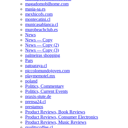
magadomobilhome.com
masia-sa.es
mexhicofs.com
montecatini.cl
municasablanca.cl
murobeachclub.es
News
News — Copy
News — Copy (2)
News — Copy (3)
palmeiras shopping
Pars
patoaraya.cl
piccolomundojoven.com
playmemotel.mx
poland
Politics, Commentary
Politics, Current Events
praxis-stute.de
prensa24.cl
prestamos
Product Reviews, Book Reviews
Product Reviews, Consumer Electronics
Product Reviews, Music Reviews
qualitycoffee.cl