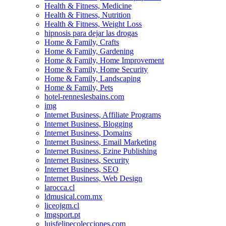
Health & Fitness, Medicine
Health & Fitness, Nutrition
Health & Fitness, Weight Loss
hipnosis para dejar las drogas
Home & Family, Crafts
Home & Family, Gardening
Home & Family, Home Improvement
Home & Family, Home Security
Home & Family, Landscaping
Home & Family, Pets
hotel-renneslesbains.com
img
Internet Business, Affiliate Programs
Internet Business, Blogging
Internet Business, Domains
Internet Business, Email Marketing
Internet Business, Ezine Publishing
Internet Business, Security
Internet Business, SEO
Internet Business, Web Design
larocca.cl
ldmusical.com.mx
liceojgm.cl
lmgsport.pt
luisfelipecolecciones.com