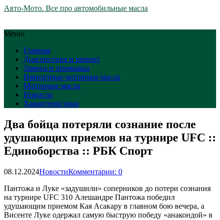
Авто-Мото. Все про автомобильные масла
Меню
Главная
Диагностика и ремонт
Замена и промывка
Импортные моторные масла
Моторные масла
Новости
Характеристики
Два бойца потеряли сознание после
удушающих приемов на турнире UFC ::
Единоборства :: РБК Спорт
08.12.2024
Новости
Комментарии: 0
Пантожа и Луке «задушили» соперников до потери сознания
на турнире UFC 310
Алешандре Пантожа победил
удушающим приемом Кая Асакару в главном бою вечера, а
Висенте Луке одержал самую быструю победу «анакондой» в