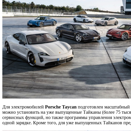
Для электромобилей
Porsche
Taycan
подготовлен масштабный п
можно установить на уже выпущенные Тайканы (более 75 тысяч
сервисных функций, но также программы управления электромо
одной зарядке. Кроме того, для уже выпущенных Тайканов пред