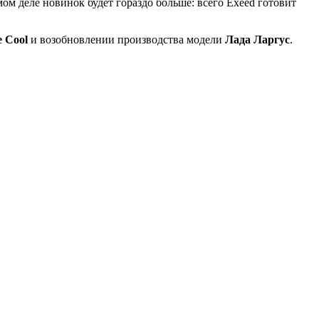
мом деле новинок будет гораздо больше: всего Exeed готовит
e Cool
и возобновлении производства модели
Лада Ларгус
.