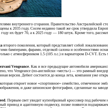
ателями внутреннего сгорания. Правительство Австралийской ст
ны к 2035 году. Сосем недавно такой же срок утвердила Европ
году их будет 70, а к 2025 году — 180 штук. Кроме того, рассм
za
второго поколения, который представляет собой локализованну
угими бамперами, фарами, отделкой салона и особенностями осн
только с атмосферником 1.5 (105 л.с.) и вариатором D-CVT. Есть
ezvani
Vengeance
. Как и все предыдущие автомобили американск
ено, что Vengeance (по-английски «месть») — это рамный внедо
ная версия. Дебют состоится до конца лета, компания уже откры
 которая откроет новое «спортивное» семейство, отмеченное эм
зображения, и даже шпионские фотографии, сделанные на заводе.
eed
. Первым свет увидит купеобразный кроссовер под рабочим н
ый привод и адаптивную подвеску, позже появится подзаряжаем