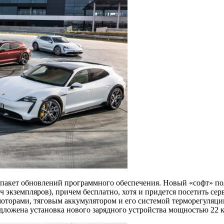
акет обновлений программного обеспечения. Новый «софт» пола
 экземпляров), причем бесплатно, хотя и придется посетить се
торами, тяговым аккумулятором и его системой терморегуляции.
ложена установка нового зарядного устройства мощностью 22 кВт