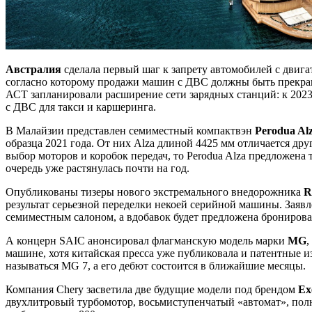
Австралия
сделала первый шаг к запрету автомобилей с двиг
согласно которому продажи машин с ДВС должны быть прекраще
АСТ запланировали расширение сети зарядных станций: к 2023 
с ДВС для такси и каршеринга.
В Малайзии представлен семиместный компактвэн
Perodua Al
образца 2021 года. От них Alza длиной 4425 мм отличается др
выбор моторов и коробок передач, то Perodua Alza предложена 
очередь уже растянулась почти на год.
Опубликованы тизеры нового экстремального внедорожника
R
результат серьезной переделки некоей серийной машины. Заявл
семиместным салоном, а вдобавок будет предложена бронирован
А концерн SAIC анонсировал флагманскую модель марки
MG
,
машине, хотя китайская пресса уже публиковала и патентные и
называться MG 7, а его дебют состоится в ближайшие месяцы.
Компания Chery засветила две будущие модели под брендом
Ex
двухлитровый турбомотор, восьмиступенчатый «автомат», полн