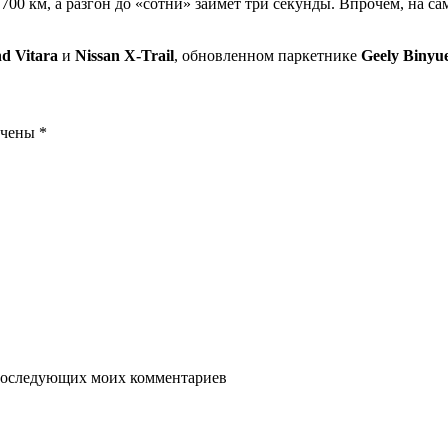
700 км, а разгон до «сотни» займет три секунды. Впрочем, на са
d Vitara
и
Nissan X-Trail
, обновленном паркетнике
Geely Binyu
ечены
*
я последующих моих комментариев