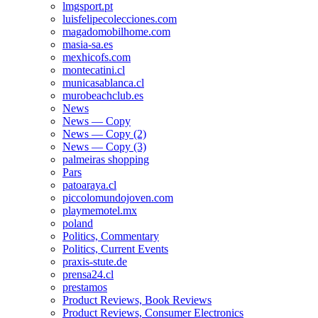
lmgsport.pt
luisfelipecolecciones.com
magadomobilhome.com
masia-sa.es
mexhicofs.com
montecatini.cl
municasablanca.cl
murobeachclub.es
News
News — Copy
News — Copy (2)
News — Copy (3)
palmeiras shopping
Pars
patoaraya.cl
piccolomundojoven.com
playmemotel.mx
poland
Politics, Commentary
Politics, Current Events
praxis-stute.de
prensa24.cl
prestamos
Product Reviews, Book Reviews
Product Reviews, Consumer Electronics