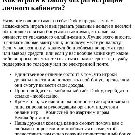
личного кабинета?
Название говорит само за себя: Daddy предлагает вам
возможность играть и выигрывать реальные деньги в веселой
обстановке со всеми бонусами и акциями, которые вы
ожидаете от уважаемого онлайн-казино. Лучше всего вносить
и снимать любые выигрыши, используя местную валюту.
Если у вас возникнут какие-либо проблемы во время игры
или вывода средств, или если у вас вообще возникнут какие-
либо вопросы, вы можете связаться с нами через чат, службу
поддержки по телефону или по электронной почте.
Единственное отличие состоит в том, что игроки
должны внести и использовать свой бонус, прежде чем
они смогут вывести свои доходы.
Просто войдите на мобильный сайт Daddy, перейдя по
ссылке «mobilecasino.
Кроме того, все наши игры полностью авторизованы и
лицензированы руководящим органом индустрии
онлайн-игр — Комиссией по азартным играм
Великобритании.
Наша дружная команда казино сможет помочь вам с
любыми вопросами или пообщаться с вами, чтобы
предоставить вам супер горячий приветственный бонус.