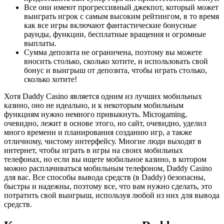
Все они имеют прогрессивный джекпот, который может
выиграть игрок с самым высоким рейтингом, в то время
как все игры включают фантастические бонусные
раунды, функции, бесплатные вращения и огромные
выплаты.
Сумма депозита не ограничена, поэтому вы можете
вносить столько, сколько хотите, и использовать свой
бонус и выигрыш от депозита, чтобы играть столько,
сколько хотите!
Хотя Daddy Casino является одним из лучших мобильных
казино, оно не идеально, и к некоторым мобильным
функциям нужно немного привыкнуть. Microgaming,
очевидно, лежит в основе этого, но сайт, очевидно, уделил
много времени и планирования созданию игр, а также
отличному, чистому интерфейсу. Многие люди выходят в
интернет, чтобы играть в игры на своих мобильных
телефонах, но если вы ищете мобильное казино, в котором
можно расплачиваться мобильным телефоном, Daddy Casino
для вас. Все способы вывода средств (в Daddy) безопасны,
быстры и надежны, поэтому все, что вам нужно сделать, это
потратить свой выигрыш, используя любой из них для вывода
средств.