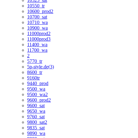
10525_sat
10550_tr
10600_prod2
10700_sat
10710_wa
10900_wa
11000prod2
11000prod3
11400_wa
11700_wa
2
5770_tr
5p-style.de(3)
8600_tr
9160tr
9440_prod
9500_wa
9500_wa2
9600_prod2
9600_sat
9650_wa
9760_sat
9800_sat2
9835_sat
9890_wa