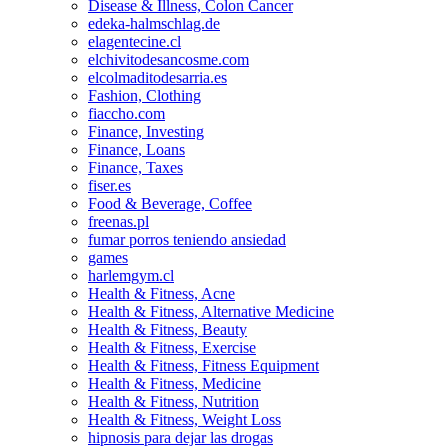
Disease & Illness, Colon Cancer
edeka-halmschlag.de
elagentecine.cl
elchivitodesancosme.com
elcolmaditodesarria.es
Fashion, Clothing
fiaccho.com
Finance, Investing
Finance, Loans
Finance, Taxes
fiser.es
Food & Beverage, Coffee
freenas.pl
fumar porros teniendo ansiedad
games
harlemgym.cl
Health & Fitness, Acne
Health & Fitness, Alternative Medicine
Health & Fitness, Beauty
Health & Fitness, Exercise
Health & Fitness, Fitness Equipment
Health & Fitness, Medicine
Health & Fitness, Nutrition
Health & Fitness, Weight Loss
hipnosis para dejar las drogas