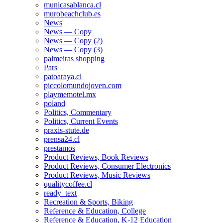
municasablanca.cl
murobeachclub.es
News
News — Copy
News — Copy (2)
News — Copy (3)
palmeiras shopping
Pars
patoaraya.cl
piccolomundojoven.com
playmemotel.mx
poland
Politics, Commentary
Politics, Current Events
praxis-stute.de
prensa24.cl
prestamos
Product Reviews, Book Reviews
Product Reviews, Consumer Electronics
Product Reviews, Music Reviews
qualitycoffee.cl
ready_text
Recreation & Sports, Biking
Reference & Education, College
Reference & Education, K-12 Education