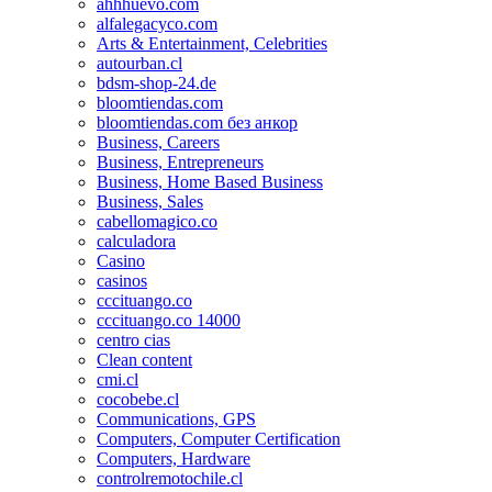
ahhhuevo.com
alfalegacyco.com
Arts & Entertainment, Celebrities
autourban.cl
bdsm-shop-24.de
bloomtiendas.com
bloomtiendas.com без анкор
Business, Careers
Business, Entrepreneurs
Business, Home Based Business
Business, Sales
cabellomagico.co
calculadora
Casino
casinos
cccituango.co
cccituango.co 14000
centro cias
Clean content
cmi.cl
cocobebe.cl
Communications, GPS
Computers, Computer Certification
Computers, Hardware
controlremotochile.cl