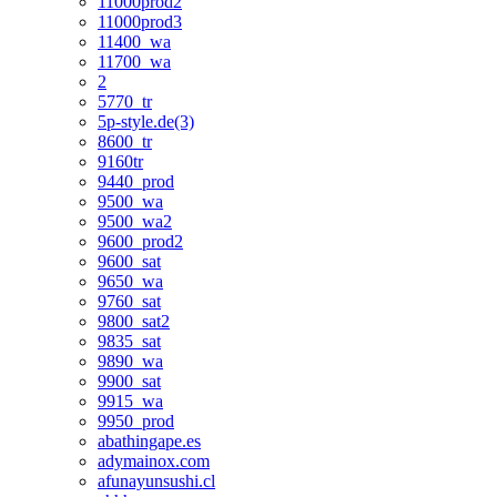
11000prod2
11000prod3
11400_wa
11700_wa
2
5770_tr
5p-style.de(3)
8600_tr
9160tr
9440_prod
9500_wa
9500_wa2
9600_prod2
9600_sat
9650_wa
9760_sat
9800_sat2
9835_sat
9890_wa
9900_sat
9915_wa
9950_prod
abathingape.es
adymainox.com
afunayunsushi.cl