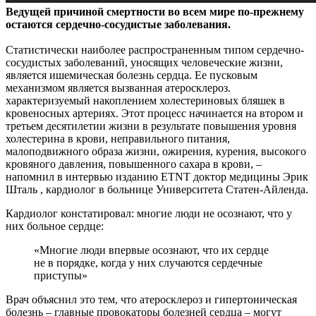
Ведущей причиной смертности во всем мире по-прежнему
остаются сердечно-сосудистые заболевания.
Статистически наиболее распространенным типом
сердечно-
сосудистых заболеваний, уносящих человеческие жизни,
является ишемическая болезнь сердца. Ее пусковым
механизмом является вызванная атеросклероз.
характеризуемый накоплением холестериновых бляшек в
кровеносных артериях. Этот процесс начинается на втором и
третьем десятилетии жизни в результате повышения уровня
холестерина в крови, неправильного питания,
малоподвижного образа жизни, ожирения, курения, высокого
кровяного давления, повышенного сахара в крови, –
напомнил в интервью изданию ETNT доктор медицины Эрик
Шталь , кардиолог в больнице Университета Статен-Айленда.
Кардиолог констатировал: многие люди не осознают, что у
них больное сердце:
«Многие люди впервые осознают, что их сердце
не в порядке, когда у них случаются сердечные
приступы»
Врач объяснил это тем, что атеросклероз и гипертоническая
болезнь – главные провокаторы болезней сердца – могут