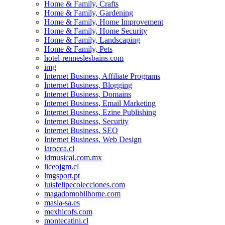
Home & Family, Crafts
Home & Family, Gardening
Home & Family, Home Improvement
Home & Family, Home Security
Home & Family, Landscaping
Home & Family, Pets
hotel-renneslesbains.com
img
Internet Business, Affiliate Programs
Internet Business, Blogging
Internet Business, Domains
Internet Business, Email Marketing
Internet Business, Ezine Publishing
Internet Business, Security
Internet Business, SEO
Internet Business, Web Design
larocca.cl
ldmusical.com.mx
liceojgm.cl
lmgsport.pt
luisfelipecolecciones.com
magadomobilhome.com
masia-sa.es
mexhicofs.com
montecatini.cl