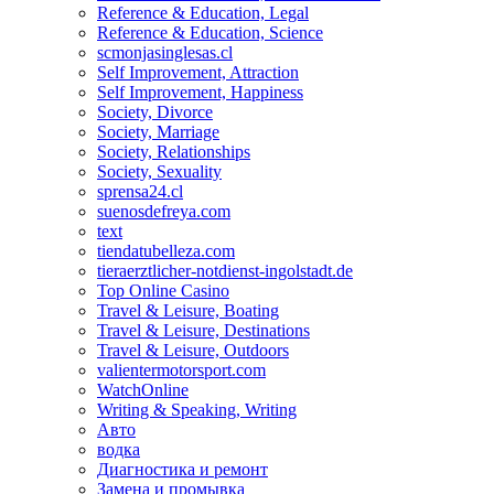
Reference & Education, Legal
Reference & Education, Science
scmonjasinglesas.cl
Self Improvement, Attraction
Self Improvement, Happiness
Society, Divorce
Society, Marriage
Society, Relationships
Society, Sexuality
sprensa24.cl
suenosdefreya.com
text
tiendatubelleza.com
tieraerztlicher-notdienst-ingolstadt.de
Top Online Casino
Travel & Leisure, Boating
Travel & Leisure, Destinations
Travel & Leisure, Outdoors
valientermotorsport.com
WatchOnline
Writing & Speaking, Writing
Авто
водка
Диагностика и ремонт
Замена и промывка