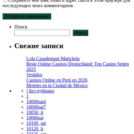
Сохраните моё имя, email и адрес сайта в этом браузере для
последующих моих комментариев
Поиск
Поиск
Свежие записи
Lola Casademunt Marichela
Beste Online Casinos Deutschland: Top Casino Seiten
2025
Vestidos
Casinos Online en Perú en 2026
Moteles en la Ciudad de México
! Без рубрики
1
10000sat4
10000sat7
10050_tr
10060sat
10100_sat
10120_tr
10125_sat