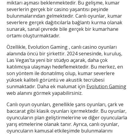
miktarı aşması beklenmektedir. Bu gelişme, kumar
severlerin gerçek bir casino yaşantısı peşinde
bulunmalarından gelmektedir. Canlı oyunlar, kumar
severlere gerçek dağıtıcılarla bağlantı kurma olanak
sunarak, sanal çevrede bile gerçek bir kumarhane
ortamı oluşturmaktadır.
Özellikle, Evolution Gaming , canlı casino oyunları
alanında öncü bir şirkettir. 2024 senesinde, kuruluş,
Las Vegas’ta yeni bir stüdyo açarak, daha çok
katılımcıya ulaşmayı hedeflemektedir. Bu merkez, en
son yöntem ile donatılmış olup, kumar severlere
yüksek kaliteli görüntü ve akustik tecrübesi
sunmaktadır. Daha ek malumat için
Evolution Gaming
web alanını görmek yapabilirsiniz.
Canlı oyun oyunları, genellikle şans oyunları, çark ve
baccarat gibi klasik oyunları içermektedir. Bu oyunlar,
oyuncuların plan geliştirmelerine ve diğer oyuncularla
yarış etmelerine olanak tanır. Ayrıca, canlı oyunlar,
oyuncuların kamusal etkileşimde bulunmalarını