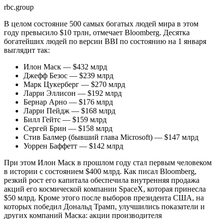
rbc.group
В целом состояние 500 самых богатых людей мира в этом
году превысило $10 трлн, отмечает Bloomberg. Десятка
богатейших людей по версии BBI по состоянию на 1 января
выглядит так:
Илон Маск — $432 млрд
Джефф Безос — $239 млрд
Марк Цукерберг — $270 млрд
Ларри Эллисон — $192 млрд
Бернар Арно — $176 млрд
Ларри Пейдж — $168 млрд
Билл Гейтс — $159 млрд
Сергей Брин — $158 млрд
Стив Балмер (бывший глава Microsoft) — $147 млрд
Уоррен Баффетт — $142 млрд
При этом Илон Маск в прошлом году стал первым человеком
в истории с состоянием $400 млрд. Как писал Bloomberg,
резкий рост его капитала обеспечила внутренняя продажа
акций его космической компании SpaceX, которая принесла
$50 млрд. Кроме этого после выборов президента США, на
которых победил Дональд Трамп, улучшились показатели и
других компаний Маска: акции производителя