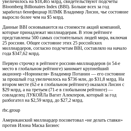
увеличилось на $18,465 млрд, свидетельствуют подсчеты
Bloomberg Billionaires Index (BBI). Больше всех за год
заработал бенефициар НЛМК Владимир Лисин, чье состояние
выросло более чем на $5 млрд.
Данные BBI основываются на стоимости акций компаний,
которые принадлежат миллиардерам. В этом рейтинге
представлены 500 самых состоятельных людей мира, включая
25 россиян. Общее состояние этих 25 российских
миллиардеров, согласно подсчетам BBI, составляло на начало
года $347,62 млрд.
Первую строчку в рейтинге россиян-миллиардеров (и 54-е
место в глобальном рейтинге) занимает крупнейший
акционер «Норникеля» Владимир Потанин — его состояние
за прошлый год увеличилось на $736 млн, до $31,8 млрд. На
втором месте (62-е в глобальном рейтинге) оказался Лисин с
$29 млрд, а на третьем (71-е в глобальном рейтинге) —
совладелец ЛУКОЙЛа Вагит Алекперов, который за год
разбогател на $2,59 млрд, до $27,2 млрд.
rbc.group
Американский миллиардер посоветовал «не делать ставки»
против Илона Маска
Бизнес