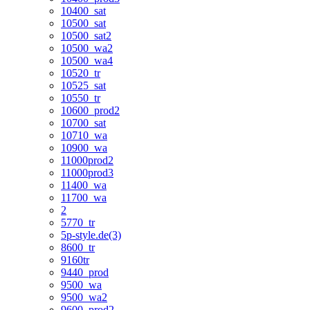
10400_sat
10500_sat
10500_sat2
10500_wa2
10500_wa4
10520_tr
10525_sat
10550_tr
10600_prod2
10700_sat
10710_wa
10900_wa
11000prod2
11000prod3
11400_wa
11700_wa
2
5770_tr
5p-style.de(3)
8600_tr
9160tr
9440_prod
9500_wa
9500_wa2
9600_prod2