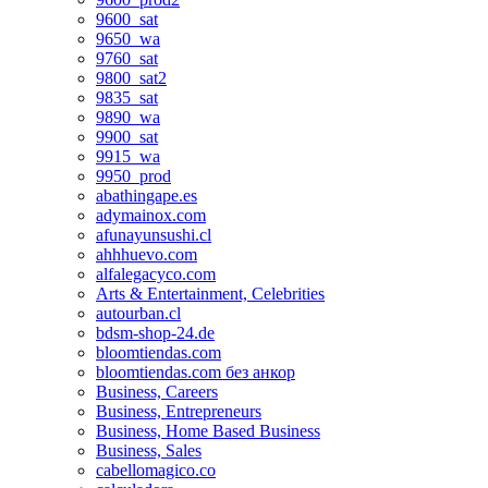
9600_sat
9650_wa
9760_sat
9800_sat2
9835_sat
9890_wa
9900_sat
9915_wa
9950_prod
abathingape.es
adymainox.com
afunayunsushi.cl
ahhhuevo.com
alfalegacyco.com
Arts & Entertainment, Celebrities
autourban.cl
bdsm-shop-24.de
bloomtiendas.com
bloomtiendas.com без анкор
Business, Careers
Business, Entrepreneurs
Business, Home Based Business
Business, Sales
cabellomagico.co