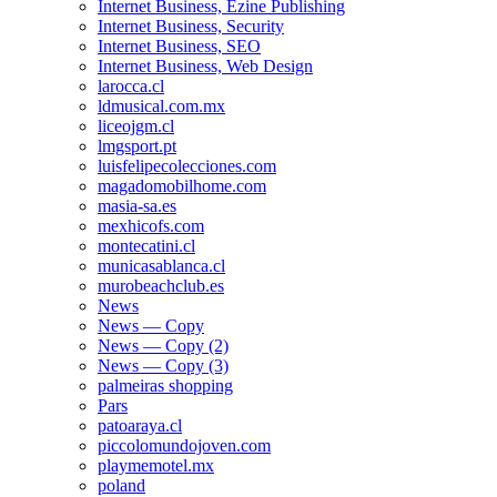
Internet Business, Ezine Publishing
Internet Business, Security
Internet Business, SEO
Internet Business, Web Design
larocca.cl
ldmusical.com.mx
liceojgm.cl
lmgsport.pt
luisfelipecolecciones.com
magadomobilhome.com
masia-sa.es
mexhicofs.com
montecatini.cl
municasablanca.cl
murobeachclub.es
News
News — Copy
News — Copy (2)
News — Copy (3)
palmeiras shopping
Pars
patoaraya.cl
piccolomundojoven.com
playmemotel.mx
poland