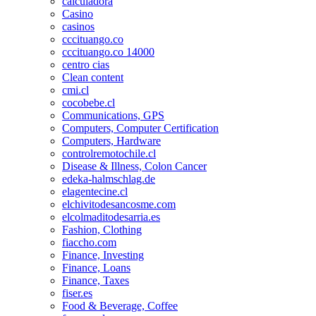
calculadora
Casino
casinos
cccituango.co
cccituango.co 14000
centro cias
Clean content
cmi.cl
cocobebe.cl
Communications, GPS
Computers, Computer Certification
Computers, Hardware
controlremotochile.cl
Disease & Illness, Colon Cancer
edeka-halmschlag.de
elagentecine.cl
elchivitodesancosme.com
elcolmaditodesarria.es
Fashion, Clothing
fiaccho.com
Finance, Investing
Finance, Loans
Finance, Taxes
fiser.es
Food & Beverage, Coffee