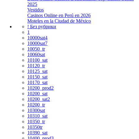
2025
Vestidos
Casinos Online en Perú en 2026
Moteles en la Ciudad de México
! Без рубрики
1
10000sat4
10000sat7
10050_tr
10060sat
10100_sat
10120_tr
10125_sat
10150_sat
10170_sat
10200_prod2
10200_sat
10200_sat2
10200_tr
10300sat
10310_sat
10350_tr
10350tr
10390_sat
10400_prod3