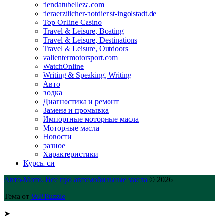
tiendatubelleza.com
tieraerztlicher-notdienst-ingolstadt.de
Top Online Casino
Travel & Leisure, Boating
Travel & Leisure, Destinations
Travel & Leisure, Outdoors
valientermotorsport.com
WatchOnline
Writing & Speaking, Writing
Авто
водка
Диагностика и ремонт
Замена и промывка
Импортные моторные масла
Моторные масла
Новости
разное
Характеристики
Курсы си
Авто-Мото. Все про автомобильные масла
© 2026
Тема от
WP Puzzle
➤