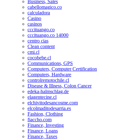
Business, Sales
cabellomagico.co
calculadora
Casino
casinos
cccituango.co
cccituango.co 14000
centro cias
Clean content
cmi.cl
cocobebe.cl
Communications, GPS
Computers, Computer Certification
Computers, Hardware
controlremotochile.cl
Disease & Illness, Colon Cancer
edeka-halmschlag.de
elagentecine.cl
elchivitodesancosme.com
elcolmaditodesarria.es
Fashion, Clothing
fiaccho.com
Finance, Investing
Finance, Loans
Finance, Taxes