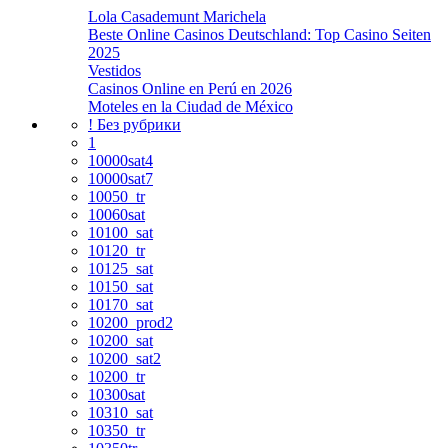
Lola Casademunt Marichela
Beste Online Casinos Deutschland: Top Casino Seiten
2025
Vestidos
Casinos Online en Perú en 2026
Moteles en la Ciudad de México
! Без рубрики
1
10000sat4
10000sat7
10050_tr
10060sat
10100_sat
10120_tr
10125_sat
10150_sat
10170_sat
10200_prod2
10200_sat
10200_sat2
10200_tr
10300sat
10310_sat
10350_tr