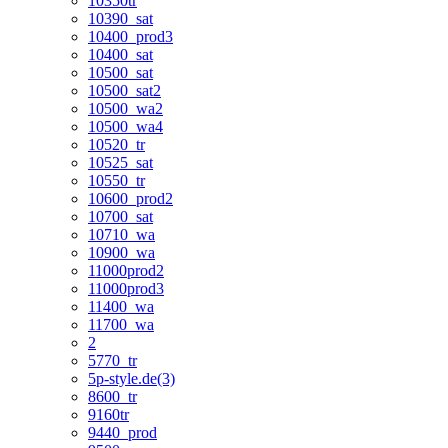
10350tr
10390_sat
10400_prod3
10400_sat
10500_sat
10500_sat2
10500_wa2
10500_wa4
10520_tr
10525_sat
10550_tr
10600_prod2
10700_sat
10710_wa
10900_wa
11000prod2
11000prod3
11400_wa
11700_wa
2
5770_tr
5p-style.de(3)
8600_tr
9160tr
9440_prod