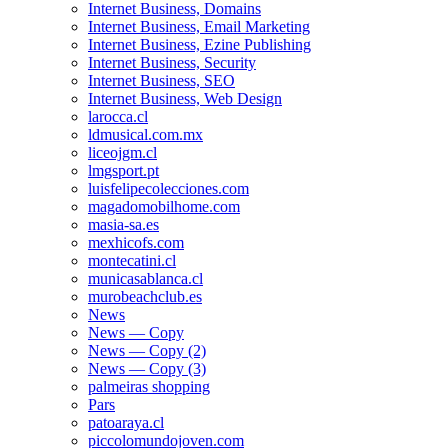
Internet Business, Domains
Internet Business, Email Marketing
Internet Business, Ezine Publishing
Internet Business, Security
Internet Business, SEO
Internet Business, Web Design
larocca.cl
ldmusical.com.mx
liceojgm.cl
lmgsport.pt
luisfelipecolecciones.com
magadomobilhome.com
masia-sa.es
mexhicofs.com
montecatini.cl
municasablanca.cl
murobeachclub.es
News
News — Copy
News — Copy (2)
News — Copy (3)
palmeiras shopping
Pars
patoaraya.cl
piccolomundojoven.com