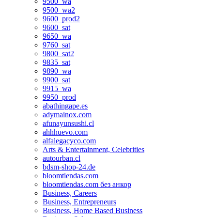
9500_wa
9500_wa2
9600_prod2
9600_sat
9650_wa
9760_sat
9800_sat2
9835_sat
9890_wa
9900_sat
9915_wa
9950_prod
abathingape.es
adymainox.com
afunayunsushi.cl
ahhhuevo.com
alfalegacyco.com
Arts & Entertainment, Celebrities
autourban.cl
bdsm-shop-24.de
bloomtiendas.com
bloomtiendas.com без анкор
Business, Careers
Business, Entrepreneurs
Business, Home Based Business