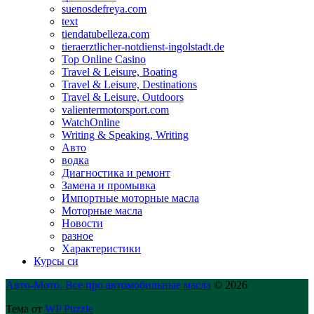
suenosdefreya.com
text
tiendatubelleza.com
tieraerztlicher-notdienst-ingolstadt.de
Top Online Casino
Travel & Leisure, Boating
Travel & Leisure, Destinations
Travel & Leisure, Outdoors
valientermotorsport.com
WatchOnline
Writing & Speaking, Writing
Авто
водка
Диагностика и ремонт
Замена и промывка
Импортные моторные масла
Моторные масла
Новости
разное
Характеристики
Курсы си
Авто-Мото. Все про автомобильные масла
© 2026
Тема от
WP Puzzle