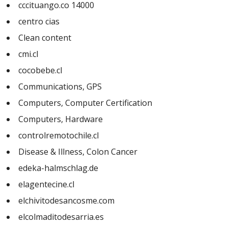
cccituango.co 14000
centro cias
Clean content
cmi.cl
cocobebe.cl
Communications, GPS
Computers, Computer Certification
Computers, Hardware
controlremotochile.cl
Disease & Illness, Colon Cancer
edeka-halmschlag.de
elagentecine.cl
elchivitodesancosme.com
elcolmaditodesarria.es