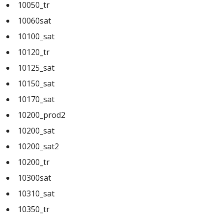
10050_tr
10060sat
10100_sat
10120_tr
10125_sat
10150_sat
10170_sat
10200_prod2
10200_sat
10200_sat2
10200_tr
10300sat
10310_sat
10350_tr