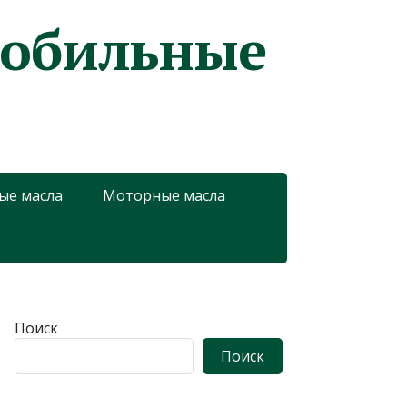
мобильные
ые масла
Моторные масла
Поиск
Поиск