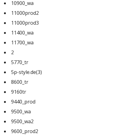
10900_wa
11000prod2
11000prod3
11400_wa
11700_wa
2
5770_tr
5p-style.de(3)
8600_tr
9160tr
9440_prod
9500_wa
9500_wa2
9600_prod2