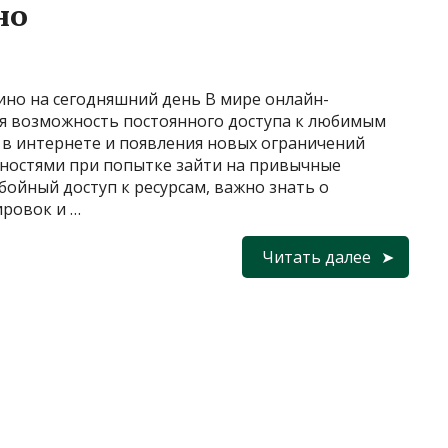
но
ино на сегодняшний день В мире онлайн-
я возможность постоянного доступа к любимым
й в интернете и появления новых ограничений
дностями при попытке зайти на привычные
ойный доступ к ресурсам, важно знать о
ровок и …
Читать далее