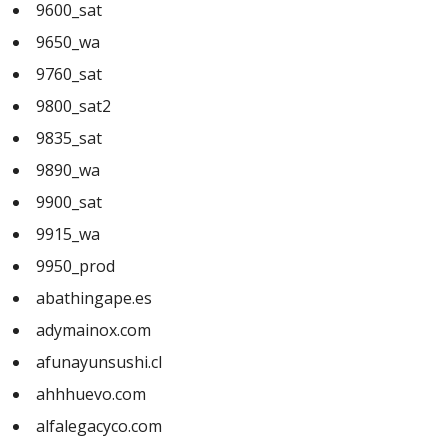
9600_sat
9650_wa
9760_sat
9800_sat2
9835_sat
9890_wa
9900_sat
9915_wa
9950_prod
abathingape.es
adymainox.com
afunayunsushi.cl
ahhhuevo.com
alfalegacyco.com