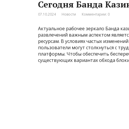
Сегодня Банда Кази
07.10.2024
Новости
Комментарии: 0
Актуальное рабочее зеркало Банда каз
развлечений важным аспектом являетс
ресурсам. В условиях частых изменени
пользователи могут столкнуться с тру
платформы. Чтобы обеспечить беспереб
существующих вариантах обхода блоки