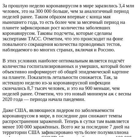
За прошлую неделю коронавирусом в мире заразились 3,4 млн
человек, это на 300 000 больше, чем за аналогичный период
неделей ранее. Таким образом впервые с конца мая
нынешнего года, то есть более чем за месячный период на
планете зафиксирован рост количества заболевших
коронавирусом. Таковы подсчеты, которые сделаны
экспертами ТАСС. Отметим, что это происходит на фоне
повального сокращения количества проводимых тестов,
наблюдаемого во многих странах, включая и Россию.
В этих условиях наиболее оптимальным является подсчёт
количества госпитализированных и умерших, который более
объективно информирует об общей эпидемической картине
на планете. Показатель летальности снижается. Так, за
истекшую неделю из-за коронавирусной инфекции
скончались 8,7 тысяч человек, и это на 900 меньше, чем
неделей ранее. Отметим, что это новый минимум аж с весны
2020 года — периода начала пандемии.
Даже США, являющиеся лидером по заболеваемости
коронавирусом в мире, в последние дни снижают темпы
распространения заражений. Теперь в сутки там выявляется
менее 100 000 заражённых. Всего же за последние 7 дней на
территории США зафиксировано чуть более полумиллиона