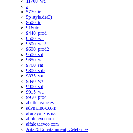
11700_wa
2
5770_tr
5p-style.de(3)
8600_tr
9160tr
9440_prod
9500_wa
9500_wa2
9600_prod2
9600_sat
9650_wa
9760_sat
9800_sat2
9835_sat
9890_wa
9900_sat
9915_wa
9950_prod
abathingape.es
adymainox.com
afunayunsushi.cl
ahhhuevo.com
alfalegacyco.com
Arts & Entertainment, Celebrities