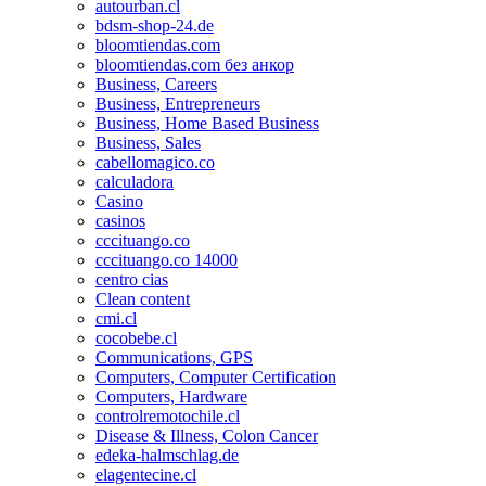
autourban.cl
bdsm-shop-24.de
bloomtiendas.com
bloomtiendas.com без анкор
Business, Careers
Business, Entrepreneurs
Business, Home Based Business
Business, Sales
cabellomagico.co
calculadora
Casino
casinos
cccituango.co
cccituango.co 14000
centro cias
Clean content
cmi.cl
cocobebe.cl
Communications, GPS
Computers, Computer Certification
Computers, Hardware
controlremotochile.cl
Disease & Illness, Colon Cancer
edeka-halmschlag.de
elagentecine.cl