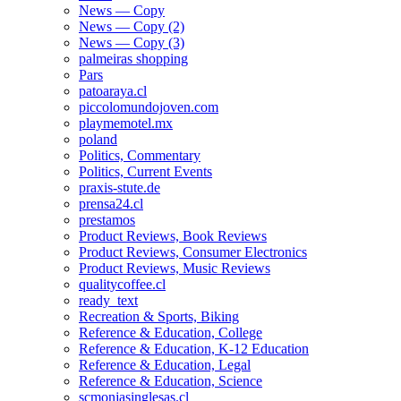
News — Copy
News — Copy (2)
News — Copy (3)
palmeiras shopping
Pars
patoaraya.cl
piccolomundojoven.com
playmemotel.mx
poland
Politics, Commentary
Politics, Current Events
praxis-stute.de
prensa24.cl
prestamos
Product Reviews, Book Reviews
Product Reviews, Consumer Electronics
Product Reviews, Music Reviews
qualitycoffee.cl
ready_text
Recreation & Sports, Biking
Reference & Education, College
Reference & Education, K-12 Education
Reference & Education, Legal
Reference & Education, Science
scmonjasinglesas.cl