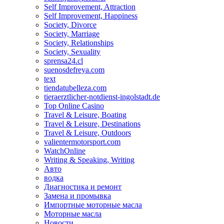
Self Improvement, Attraction
Self Improvement, Happiness
Society, Divorce
Society, Marriage
Society, Relationships
Society, Sexuality
sprensa24.cl
suenosdefreya.com
text
tiendatubelleza.com
tieraerztlicher-notdienst-ingolstadt.de
Top Online Casino
Travel & Leisure, Boating
Travel & Leisure, Destinations
Travel & Leisure, Outdoors
valientermotorsport.com
WatchOnline
Writing & Speaking, Writing
Авто
водка
Диагностика и ремонт
Замена и промывка
Импортные моторные масла
Моторные масла
Новости