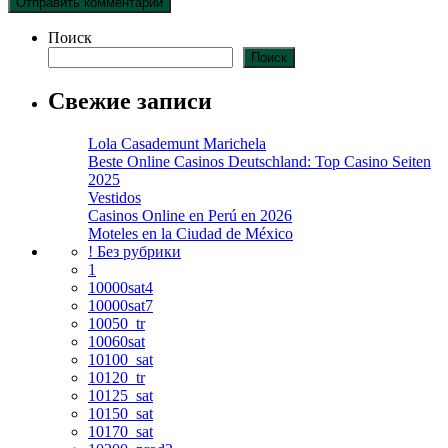
Поиск
Поиск
Свежие записи
Lola Casademunt Marichela
Beste Online Casinos Deutschland: Top Casino Seiten
2025
Vestidos
Casinos Online en Perú en 2026
Moteles en la Ciudad de México
! Без рубрики
1
10000sat4
10000sat7
10050_tr
10060sat
10100_sat
10120_tr
10125_sat
10150_sat
10170_sat