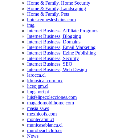
Home & Family, Home Security
Home & Family, Landscaping
Home & Family, Pets
hotel-renneslesbains.com
img
Internet Business, Affiliate Programs
Internet Business, Blogging
Internet Business, Domains
Internet Business, Email Marketing
Internet Business, Ezine Publishing
Internet Business, Security
Internet Business, SEO
Internet Business, Web Design
larocca.cl
ldmusical.com.mx
liceojgm.cl
lmgsport.pt
luisfelipecolecciones.com
magadomobilhome.com
masia-sa.es
mexhicofs.com
montecatini.cl
municasablanca.cl
murobeachclub.es
News