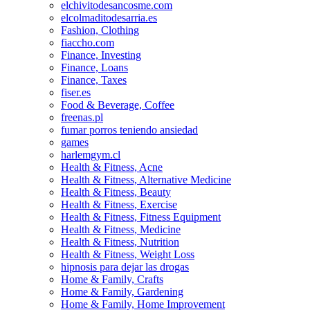
elchivitodesancosme.com
elcolmaditodesarria.es
Fashion, Clothing
fiaccho.com
Finance, Investing
Finance, Loans
Finance, Taxes
fiser.es
Food & Beverage, Coffee
freenas.pl
fumar porros teniendo ansiedad
games
harlemgym.cl
Health & Fitness, Acne
Health & Fitness, Alternative Medicine
Health & Fitness, Beauty
Health & Fitness, Exercise
Health & Fitness, Fitness Equipment
Health & Fitness, Medicine
Health & Fitness, Nutrition
Health & Fitness, Weight Loss
hipnosis para dejar las drogas
Home & Family, Crafts
Home & Family, Gardening
Home & Family, Home Improvement