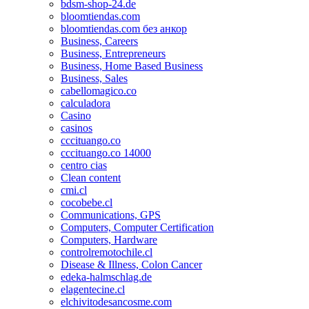
bdsm-shop-24.de
bloomtiendas.com
bloomtiendas.com без анкор
Business, Careers
Business, Entrepreneurs
Business, Home Based Business
Business, Sales
cabellomagico.co
calculadora
Casino
casinos
cccituango.co
cccituango.co 14000
centro cias
Clean content
cmi.cl
cocobebe.cl
Communications, GPS
Computers, Computer Certification
Computers, Hardware
controlremotochile.cl
Disease & Illness, Colon Cancer
edeka-halmschlag.de
elagentecine.cl
elchivitodesancosme.com