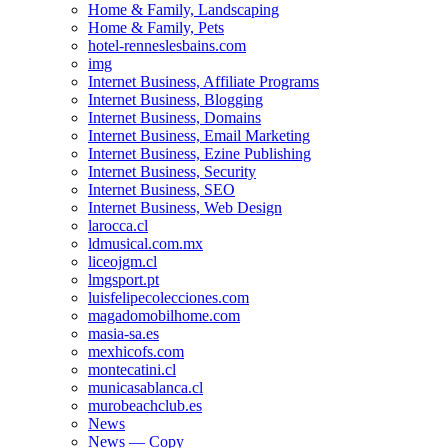
Home & Family, Landscaping
Home & Family, Pets
hotel-renneslesbains.com
img
Internet Business, Affiliate Programs
Internet Business, Blogging
Internet Business, Domains
Internet Business, Email Marketing
Internet Business, Ezine Publishing
Internet Business, Security
Internet Business, SEO
Internet Business, Web Design
larocca.cl
ldmusical.com.mx
liceojgm.cl
lmgsport.pt
luisfelipecolecciones.com
magadomobilhome.com
masia-sa.es
mexhicofs.com
montecatini.cl
municasablanca.cl
murobeachclub.es
News
News — Copy