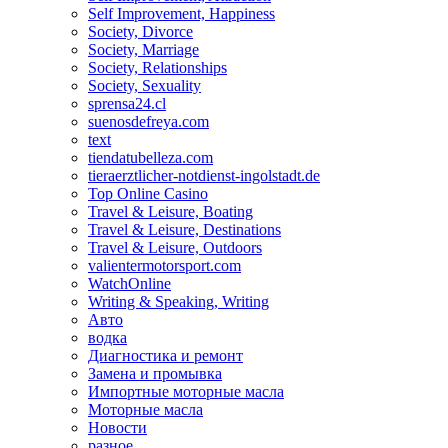
Self Improvement, Happiness
Society, Divorce
Society, Marriage
Society, Relationships
Society, Sexuality
sprensa24.cl
suenosdefreya.com
text
tiendatubelleza.com
tieraerztlicher-notdienst-ingolstadt.de
Top Online Casino
Travel & Leisure, Boating
Travel & Leisure, Destinations
Travel & Leisure, Outdoors
valientermotorsport.com
WatchOnline
Writing & Speaking, Writing
Авто
водка
Диагностика и ремонт
Замена и промывка
Импортные моторные масла
Моторные масла
Новости
разное