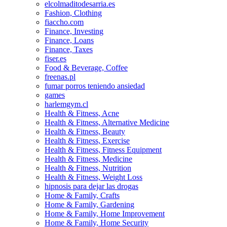
elcolmaditodesarria.es
Fashion, Clothing
fiaccho.com
Finance, Investing
Finance, Loans
Finance, Taxes
fiser.es
Food & Beverage, Coffee
freenas.pl
fumar porros teniendo ansiedad
games
harlemgym.cl
Health & Fitness, Acne
Health & Fitness, Alternative Medicine
Health & Fitness, Beauty
Health & Fitness, Exercise
Health & Fitness, Fitness Equipment
Health & Fitness, Medicine
Health & Fitness, Nutrition
Health & Fitness, Weight Loss
hipnosis para dejar las drogas
Home & Family, Crafts
Home & Family, Gardening
Home & Family, Home Improvement
Home & Family, Home Security