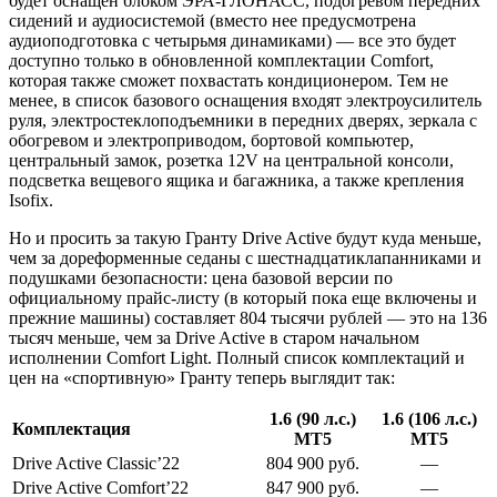
будет оснащен блоком ЭРА-ГЛОНАСС, подогревом передних
сидений и аудиосистемой (вместо нее предусмотрена
аудиоподготовка с четырьмя динамиками) — все это будет
доступно только в обновленной комплектации Comfort,
которая также сможет похвастать кондиционером. Тем не
менее, в список базового оснащения входят электроусилитель
руля, электростеклоподъемники в передних дверях, зеркала с
обогревом и электроприводом, бортовой компьютер,
центральный замок, розетка 12V на центральной консоли,
подсветка вещевого ящика и багажника, а также крепления
Isofix.
Но и просить за такую Гранту Drive Active будут куда меньше,
чем за дореформенные седаны с шестнадцатиклапанниками и
подушками безопасности: цена базовой версии по
официальному прайс-листу (в который пока еще включены и
прежние машины) составляет 804 тысячи рублей — это на 136
тысяч меньше, чем за Drive Active в старом начальном
исполнении Comfort Light. Полный список комплектаций и
цен на «спортивную» Гранту теперь выглядит так:
1.6 (90 л.с.)
1.6 (106 л.с.)
Комплектация
MT5
МТ5
Drive Active Classic’22
804 900 руб.
—
Drive Active Comfort’22
847 900 руб.
—