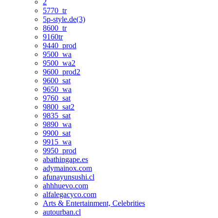
2
5770_tr
5p-style.de(3)
8600_tr
9160tr
9440_prod
9500_wa
9500_wa2
9600_prod2
9600_sat
9650_wa
9760_sat
9800_sat2
9835_sat
9890_wa
9900_sat
9915_wa
9950_prod
abathingape.es
adymainox.com
afunayunsushi.cl
ahhhuevo.com
alfalegacyco.com
Arts & Entertainment, Celebrities
autourban.cl