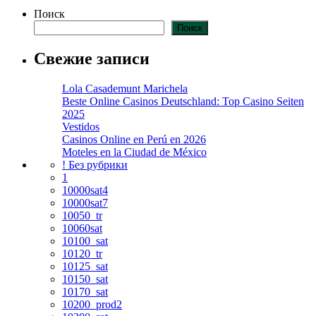
Поиск
Поиск
Свежие записи
Lola Casademunt Marichela
Beste Online Casinos Deutschland: Top Casino Seiten
2025
Vestidos
Casinos Online en Perú en 2026
Moteles en la Ciudad de México
! Без рубрики
1
10000sat4
10000sat7
10050_tr
10060sat
10100_sat
10120_tr
10125_sat
10150_sat
10170_sat
10200_prod2