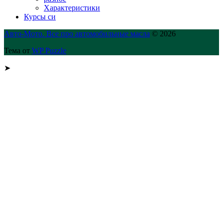
Характеристики
Курсы си
Авто-Мото. Все про автомобильные масла
© 2026
Тема от
WP Puzzle
➤