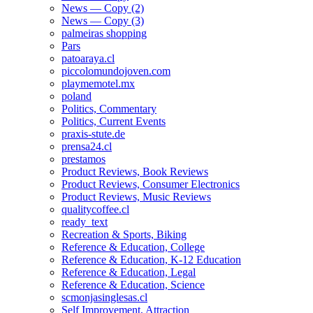
News — Copy (2)
News — Copy (3)
palmeiras shopping
Pars
patoaraya.cl
piccolomundojoven.com
playmemotel.mx
poland
Politics, Commentary
Politics, Current Events
praxis-stute.de
prensa24.cl
prestamos
Product Reviews, Book Reviews
Product Reviews, Consumer Electronics
Product Reviews, Music Reviews
qualitycoffee.cl
ready_text
Recreation & Sports, Biking
Reference & Education, College
Reference & Education, K-12 Education
Reference & Education, Legal
Reference & Education, Science
scmonjasinglesas.cl
Self Improvement, Attraction