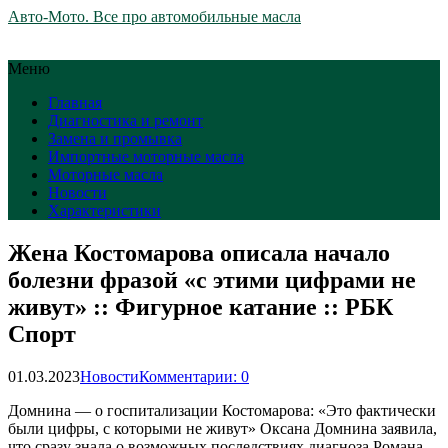
Авто-Мото. Все про автомобильные масла
Меню
Главная
Диагностика и ремонт
Замена и промывка
Импортные моторные масла
Моторные масла
Новости
Характеристики
Жена Костомарова описала начало
болезни фразой «с этими цифрами не
живут» :: Фигурное катание :: РБК
Спорт
01.03.2023
Новости
Комментарии: 0
Домнина — о госпитализации Костомарова: «Это фактически
были цифры, с которыми не живут»
Оксана Домнина заявила,
что сразу знала о возможных последствиях диагноза Романа