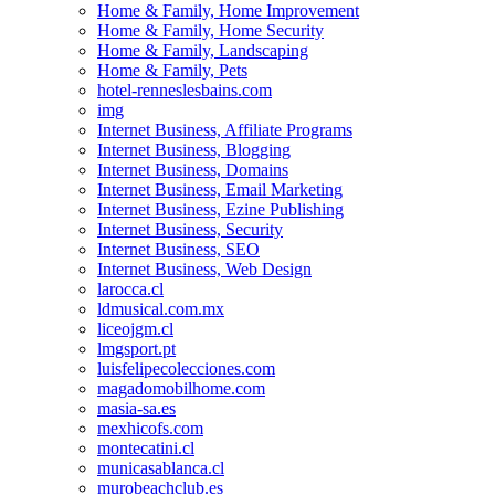
Home & Family, Home Improvement
Home & Family, Home Security
Home & Family, Landscaping
Home & Family, Pets
hotel-renneslesbains.com
img
Internet Business, Affiliate Programs
Internet Business, Blogging
Internet Business, Domains
Internet Business, Email Marketing
Internet Business, Ezine Publishing
Internet Business, Security
Internet Business, SEO
Internet Business, Web Design
larocca.cl
ldmusical.com.mx
liceojgm.cl
lmgsport.pt
luisfelipecolecciones.com
magadomobilhome.com
masia-sa.es
mexhicofs.com
montecatini.cl
municasablanca.cl
murobeachclub.es