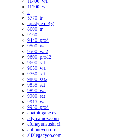
11400_wa
11700_wa
2
5770_tr
5p-style.de(3)
8600_tr
9160tr
9440_prod
9500_wa
9500_wa2
9600_prod2
9600_sat
9650_wa
9760_sat
9800_sat2
9835_sat
9890_wa
9900_sat
9915_wa
9950_prod
abathingape.es
adymainox.com
afunayunsushi.cl
ahhhuevo.com
alfalegacyco.com