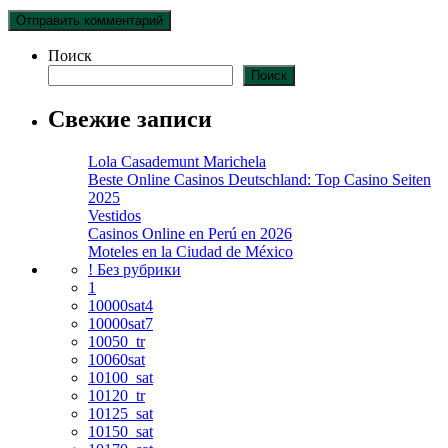
Поиск
Поиск
Свежие записи
Lola Casademunt Marichela
Beste Online Casinos Deutschland: Top Casino Seiten
2025
Vestidos
Casinos Online en Perú en 2026
Moteles en la Ciudad de México
! Без рубрики
1
10000sat4
10000sat7
10050_tr
10060sat
10100_sat
10120_tr
10125_sat
10150_sat