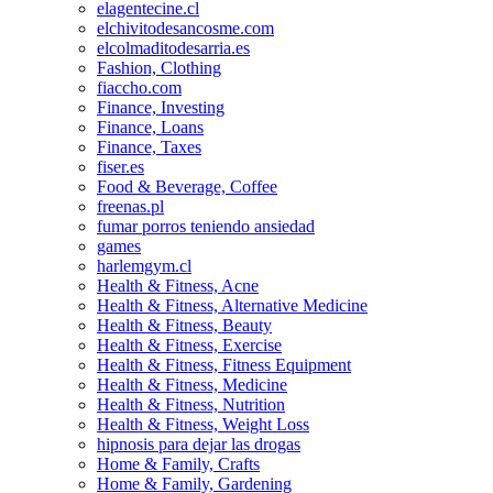
elagentecine.cl
elchivitodesancosme.com
elcolmaditodesarria.es
Fashion, Clothing
fiaccho.com
Finance, Investing
Finance, Loans
Finance, Taxes
fiser.es
Food & Beverage, Coffee
freenas.pl
fumar porros teniendo ansiedad
games
harlemgym.cl
Health & Fitness, Acne
Health & Fitness, Alternative Medicine
Health & Fitness, Beauty
Health & Fitness, Exercise
Health & Fitness, Fitness Equipment
Health & Fitness, Medicine
Health & Fitness, Nutrition
Health & Fitness, Weight Loss
hipnosis para dejar las drogas
Home & Family, Crafts
Home & Family, Gardening