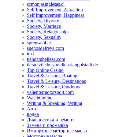
scmonjasinglesas.cl
Self Improvement, Attraction
Self Improvement, Happiness
Society, Divorce
Society, Marriage
Society, Relationships
Society, Sexuality
sprensa24.cl
suenosdefreya.com
text
tiendatubelleza.com
tieraerztlicher-notdienst-ingolstadt.de
Top Online Casino
Travel & Leisure, Boating
Travel & Leisure, Destinations
Travel & Leisure, Outdoors
valientermotorsport.com
WatchOnline
Writing & Speaking, Writing
Авто
водка
Диагностика и ремонт
Замена и промывка
Импортные моторные масла
Моторные масла