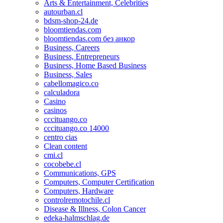
Arts & Entertainment, Celebrities
autourban.cl
bdsm-shop-24.de
bloomtiendas.com
bloomtiendas.com без анкор
Business, Careers
Business, Entrepreneurs
Business, Home Based Business
Business, Sales
cabellomagico.co
calculadora
Casino
casinos
cccituango.co
cccituango.co 14000
centro cias
Clean content
cmi.cl
cocobebe.cl
Communications, GPS
Computers, Computer Certification
Computers, Hardware
controlremotochile.cl
Disease & Illness, Colon Cancer
edeka-halmschlag.de