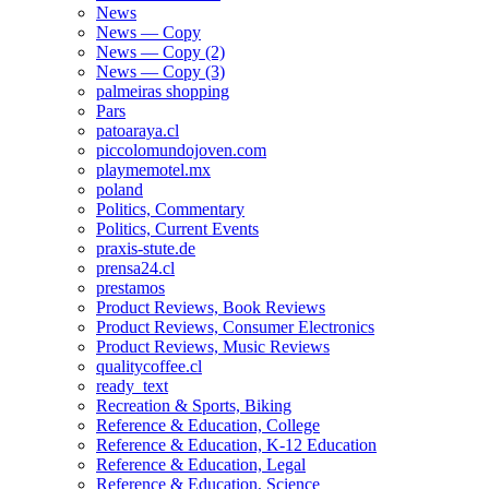
News
News — Copy
News — Copy (2)
News — Copy (3)
palmeiras shopping
Pars
patoaraya.cl
piccolomundojoven.com
playmemotel.mx
poland
Politics, Commentary
Politics, Current Events
praxis-stute.de
prensa24.cl
prestamos
Product Reviews, Book Reviews
Product Reviews, Consumer Electronics
Product Reviews, Music Reviews
qualitycoffee.cl
ready_text
Recreation & Sports, Biking
Reference & Education, College
Reference & Education, K-12 Education
Reference & Education, Legal
Reference & Education, Science