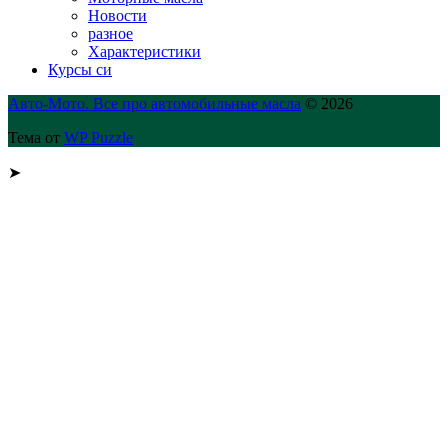
Новости
разное
Характеристики
Курсы си
Авто-Мото. Все про автомобильные масла
© 2026
Тема от
WP Puzzle
➤