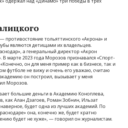
так» одержал над «Динамо» три победы в трех
алицкого
 — противостояние тольяттинского «Акрона» и
клубы являются детищами их владельцев.
аснодар», а генеральный директор «Акрон
 В марте 2023 года Морозов признавался «Спорт-
«Конечно, он для меня пример как в бизнесе, так и
ом футболе не вижу и очень его уважаю, считаю
 академию он построил, вызывает у меня
рил Морозов.
дывает большие деньги в Академию Коноплева,
в, как Алан Дзагоев, Роман Зобнин, Ильзат
, наверное, будет одна из лучших академий. По
раснодаре» она, конечно же, будет кратно
ению будет не хуже», — говорил он журналистам.