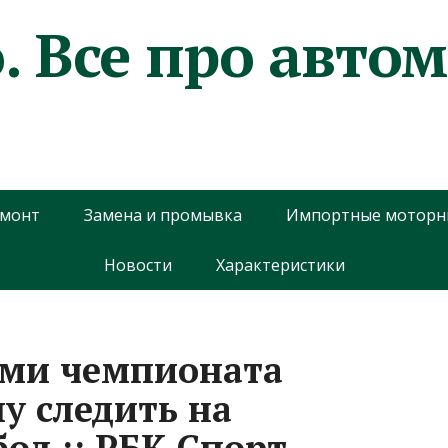
. Все про авто
емонт
Замена и промывка
Импортные моторн
Новости
Характеристики
ами чемпионата
у следить на
ол :: РБК Спорт