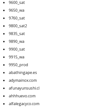
9600_sat
9650_wa
9760_sat
9800_sat2
9835_sat
9890_wa
9900_sat
9915_wa
9950_prod
abathingape.es
adymainox.com
afunayunsushi.cl
ahhhuevo.com
alfalegacyco.com