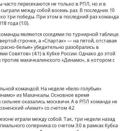
 часто пересекаются не только в РПЛ, но и в
 сыграли между собой восемь раз. В последних 10
ко три победы. При этом в последний раз команда
8 года (1:0).
 команды являются соседями по турнирной таблице.
вертой строчке, а «Спартак» — на пятой, отставая
«красно-белые» убедительно разобрались в
и Советов» (4:1) в Кубке России. Однако до этой
 против махачкалинского «Динамо», в котором с
льной командой. На неделе «бело-голубые»
намо» из Махачкалы. Основное время
и сильнее оказались москвичи. А в РПЛ команда не
зненский «Ахмат» со счетом 4:2.
езоне играли между собой. Так, три недели назад
иального соперника со счетом 3:0 в рамках Кубка