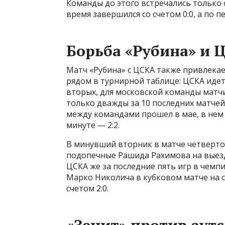
Команды до этого встречались только 
время завершился со счетом 0:0, а по 
Борьба «Рубина» и 
Матч «Рубина» с ЦСКА также привлекае
рядом в турнирной таблице: ЦСКА идет 
вторых, для московской команды матч
только дважды за 10 последних матчей
между командами прошел в мае, в нем 
минуте — 2:2.
В минувший вторник в матче четвертог
подопечные Рашида Рахимова на выезде
ЦСКА же за последние пять игр в чемп
Марко Николича в кубковом матче на с
счетом 2:0.
«Зенит» против аут