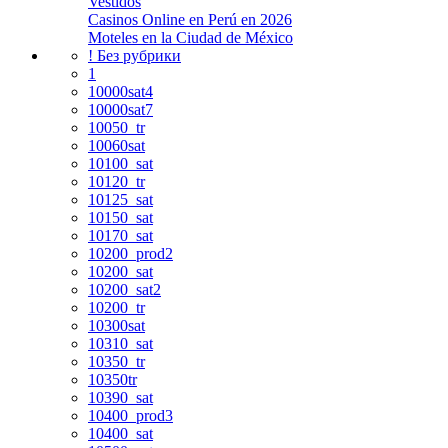
Vestidos
Casinos Online en Perú en 2026
Moteles en la Ciudad de México
! Без рубрики
1
10000sat4
10000sat7
10050_tr
10060sat
10100_sat
10120_tr
10125_sat
10150_sat
10170_sat
10200_prod2
10200_sat
10200_sat2
10200_tr
10300sat
10310_sat
10350_tr
10350tr
10390_sat
10400_prod3
10400_sat