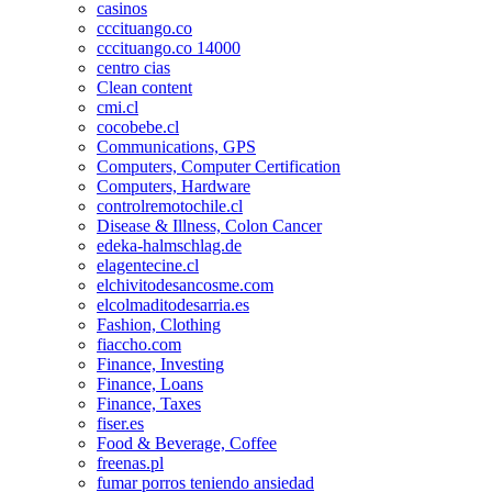
casinos
cccituango.co
cccituango.co 14000
centro cias
Clean content
cmi.cl
cocobebe.cl
Communications, GPS
Computers, Computer Certification
Computers, Hardware
controlremotochile.cl
Disease & Illness, Colon Cancer
edeka-halmschlag.de
elagentecine.cl
elchivitodesancosme.com
elcolmaditodesarria.es
Fashion, Clothing
fiaccho.com
Finance, Investing
Finance, Loans
Finance, Taxes
fiser.es
Food & Beverage, Coffee
freenas.pl
fumar porros teniendo ansiedad