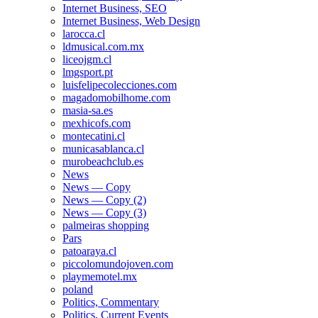
Internet Business, SEO
Internet Business, Web Design
larocca.cl
ldmusical.com.mx
liceojgm.cl
lmgsport.pt
luisfelipecolecciones.com
magadomobilhome.com
masia-sa.es
mexhicofs.com
montecatini.cl
municasablanca.cl
murobeachclub.es
News
News — Copy
News — Copy (2)
News — Copy (3)
palmeiras shopping
Pars
patoaraya.cl
piccolomundojoven.com
playmemotel.mx
poland
Politics, Commentary
Politics, Current Events