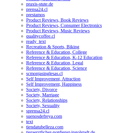
praxis-stute.de
prensa24.cl
prestamos
Product Reviews, Book Reviews
Product Reviews, Consumer Electronics
Product Reviews, Music Reviews
qualitycoffee.cl
ready_text
Recreation & Sports, Biking
Reference & Education, College
Reference & Education, K-12 Education
Reference & Education, Legal
Reference & Education, Science
scmonjasinglesas.cl
Self Improvement, Attraction
Self Improvement, Happiness
Society, Divorce
Society, Marriage
Society, Relationships
Society, Sexuality
sprensa24.cl
suenosdefreya.com
text
tiendatubelleza.com
tieraerztlicher-notdienst-ingolstadt.de