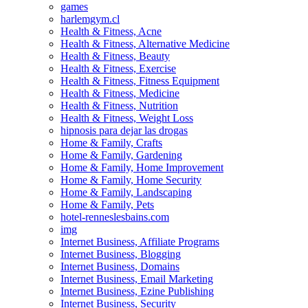
games
harlemgym.cl
Health & Fitness, Acne
Health & Fitness, Alternative Medicine
Health & Fitness, Beauty
Health & Fitness, Exercise
Health & Fitness, Fitness Equipment
Health & Fitness, Medicine
Health & Fitness, Nutrition
Health & Fitness, Weight Loss
hipnosis para dejar las drogas
Home & Family, Crafts
Home & Family, Gardening
Home & Family, Home Improvement
Home & Family, Home Security
Home & Family, Landscaping
Home & Family, Pets
hotel-renneslesbains.com
img
Internet Business, Affiliate Programs
Internet Business, Blogging
Internet Business, Domains
Internet Business, Email Marketing
Internet Business, Ezine Publishing
Internet Business, Security