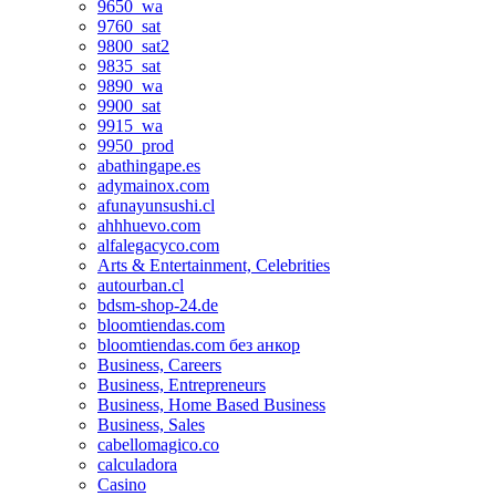
9650_wa
9760_sat
9800_sat2
9835_sat
9890_wa
9900_sat
9915_wa
9950_prod
abathingape.es
adymainox.com
afunayunsushi.cl
ahhhuevo.com
alfalegacyco.com
Arts & Entertainment, Celebrities
autourban.cl
bdsm-shop-24.de
bloomtiendas.com
bloomtiendas.com без анкор
Business, Careers
Business, Entrepreneurs
Business, Home Based Business
Business, Sales
cabellomagico.co
calculadora
Casino