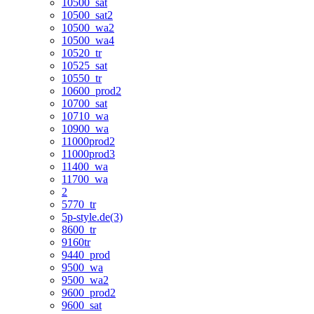
10500_sat
10500_sat2
10500_wa2
10500_wa4
10520_tr
10525_sat
10550_tr
10600_prod2
10700_sat
10710_wa
10900_wa
11000prod2
11000prod3
11400_wa
11700_wa
2
5770_tr
5p-style.de(3)
8600_tr
9160tr
9440_prod
9500_wa
9500_wa2
9600_prod2
9600_sat