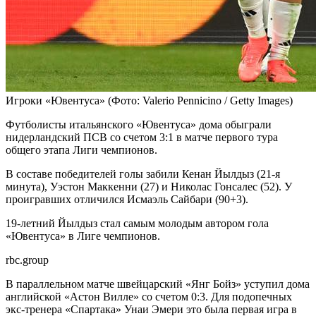
Игроки «Ювентуса»
(Фото: Valerio Pennicino / Getty Images)
Футболисты итальянского «Ювентуса» дома обыграли
нидерландский ПСВ со счетом 3:1 в матче первого тура
общего этапа Лиги чемпионов.
В составе победителей голы забили Кенан Йылдыз (21-я
минута), Уэстон Маккенни (27) и Николас Гонсалес (52). У
проигравших отличился Исмаэль Сайбари (90+3).
19-летний Йылдыз стал самым молодым автором гола
«Ювентуса» в Лиге чемпионов.
rbc.group
В параллельном матче швейцарский «Янг Бойз» уступил дома
английской «Астон Вилле» со счетом 0:3. Для подопечных
экс-тренера «Спартака» Унаи Эмери это была первая игра в