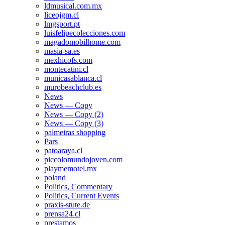
ldmusical.com.mx
liceojgm.cl
lmgsport.pt
luisfelipecolecciones.com
magadomobilhome.com
masia-sa.es
mexhicofs.com
montecatini.cl
municasablanca.cl
murobeachclub.es
News
News — Copy
News — Copy (2)
News — Copy (3)
palmeiras shopping
Pars
patoaraya.cl
piccolomundojoven.com
playmemotel.mx
poland
Politics, Commentary
Politics, Current Events
praxis-stute.de
prensa24.cl
prestamos