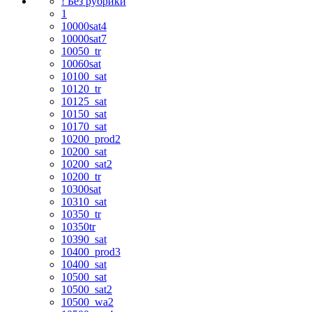
! Без рубрики
1
10000sat4
10000sat7
10050_tr
10060sat
10100_sat
10120_tr
10125_sat
10150_sat
10170_sat
10200_prod2
10200_sat
10200_sat2
10200_tr
10300sat
10310_sat
10350_tr
10350tr
10390_sat
10400_prod3
10400_sat
10500_sat
10500_sat2
10500_wa2