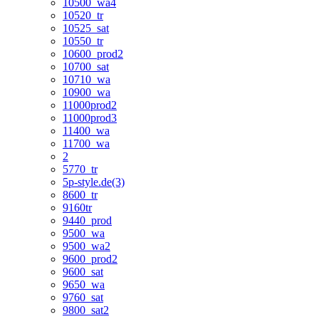
10500_wa4
10520_tr
10525_sat
10550_tr
10600_prod2
10700_sat
10710_wa
10900_wa
11000prod2
11000prod3
11400_wa
11700_wa
2
5770_tr
5p-style.de(3)
8600_tr
9160tr
9440_prod
9500_wa
9500_wa2
9600_prod2
9600_sat
9650_wa
9760_sat
9800_sat2