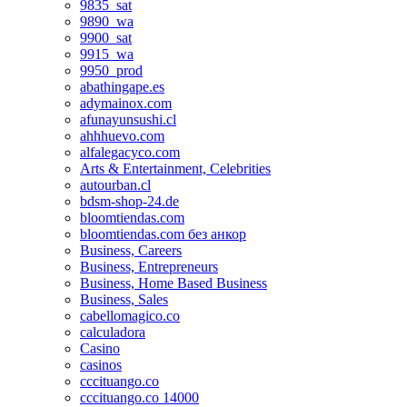
9835_sat
9890_wa
9900_sat
9915_wa
9950_prod
abathingape.es
adymainox.com
afunayunsushi.cl
ahhhuevo.com
alfalegacyco.com
Arts & Entertainment, Celebrities
autourban.cl
bdsm-shop-24.de
bloomtiendas.com
bloomtiendas.com без анкор
Business, Careers
Business, Entrepreneurs
Business, Home Based Business
Business, Sales
cabellomagico.co
calculadora
Casino
casinos
cccituango.co
cccituango.co 14000