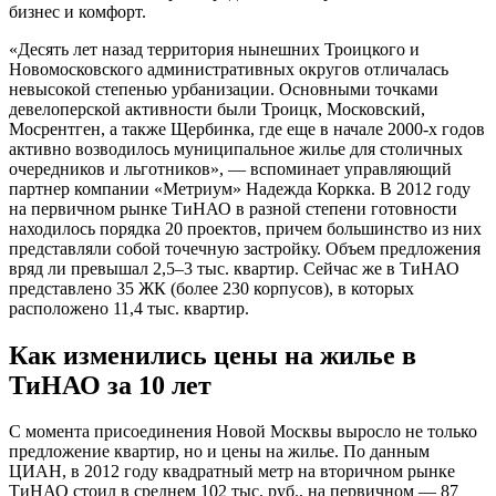
бизнес и комфорт.
«Десять лет назад территория нынешних Троицкого и
Новомосковского административных округов отличалась
невысокой степенью урбанизации. Основными точками
девелоперской активности были Троицк, Московский,
Мосрентген, а также Щербинка, где еще в начале 2000-х годов
активно возводилось муниципальное жилье для столичных
очередников и льготников», — вспоминает управляющий
партнер компании «Метриум» Надежда Коркка. В 2012 году
на первичном рынке ТиНАО в разной степени готовности
находилось порядка 20 проектов, причем большинство из них
представляли собой точечную застройку. Объем предложения
вряд ли превышал 2,5–3 тыс. квартир. Сейчас же в ТиНАО
представлено 35 ЖК (более 230 корпусов), в которых
расположено 11,4 тыс. квартир.
Как изменились цены на жилье в
ТиНАО за 10 лет
С момента присоединения Новой Москвы выросло не только
предложение квартир, но и цены на жилье. По данным
ЦИАН, в 2012 году квадратный метр на вторичном рынке
ТиНАО стоил в среднем 102 тыс. руб., на первичном — 87