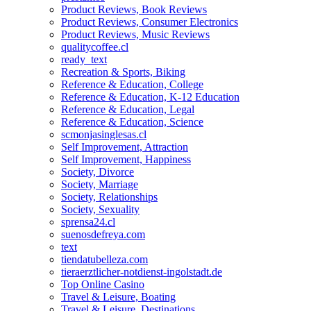
Product Reviews, Book Reviews
Product Reviews, Consumer Electronics
Product Reviews, Music Reviews
qualitycoffee.cl
ready_text
Recreation & Sports, Biking
Reference & Education, College
Reference & Education, K-12 Education
Reference & Education, Legal
Reference & Education, Science
scmonjasinglesas.cl
Self Improvement, Attraction
Self Improvement, Happiness
Society, Divorce
Society, Marriage
Society, Relationships
Society, Sexuality
sprensa24.cl
suenosdefreya.com
text
tiendatubelleza.com
tieraerztlicher-notdienst-ingolstadt.de
Top Online Casino
Travel & Leisure, Boating
Travel & Leisure, Destinations