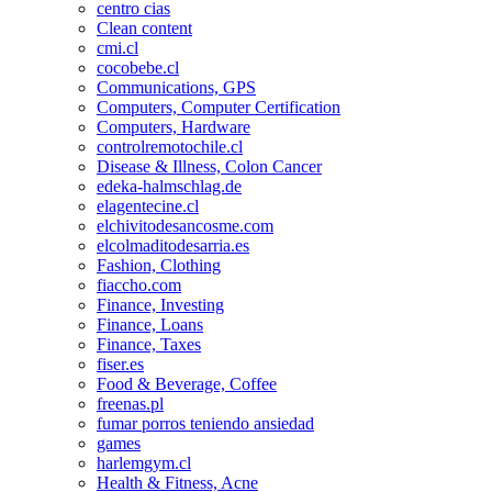
centro cias
Clean content
cmi.cl
cocobebe.cl
Communications, GPS
Computers, Computer Certification
Computers, Hardware
controlremotochile.cl
Disease & Illness, Colon Cancer
edeka-halmschlag.de
elagentecine.cl
elchivitodesancosme.com
elcolmaditodesarria.es
Fashion, Clothing
fiaccho.com
Finance, Investing
Finance, Loans
Finance, Taxes
fiser.es
Food & Beverage, Coffee
freenas.pl
fumar porros teniendo ansiedad
games
harlemgym.cl
Health & Fitness, Acne