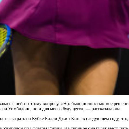
алась с ней по этому вопросу. «Это было полностью мое решени
ть на Уимблдоне, но и для моего будущего», — рассказала она.
ость сыграть на Кубке Билли Джин Кинг в следующем году, что, 
на Уимблдон под флагом Грузии. На турнире она будет выступать