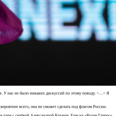
е. У нас не было никаких дискуссий по этому поводу. <…> Я
вероятнее всего, она не сможет сделать под флагом России.
 в паре с сербкой Александрой Крунич. Еще на «Ролан Гаррос»,