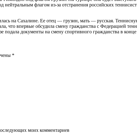
од нейтральным флагом из-за отстранения российских теннисисто
дилась на Сахалине. Ее отец — грузин, мать — русская. Теннисн
ала, что впервые обсудила смену гражданства с Федерацией тенни
идзе подала документы на смену спортивного гражданства в конц
ечены
*
я последующих моих комментариев