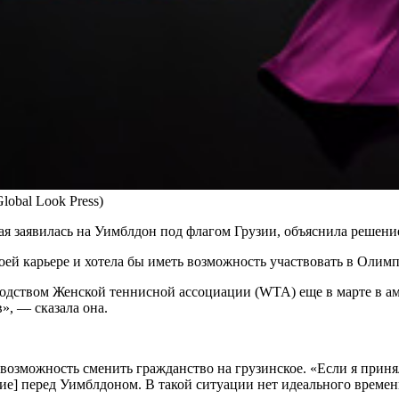
Global Look Press)
ая заявилась на Уимблдон под флагом Грузии, объяснила решени
оей карьере и хотела бы иметь возможность участвовать в Олим
оводством Женской теннисной ассоциации (WTA) еще в марте в а
, — сказала она.
а возможность сменить гражданство на грузинское. «Если я приня
ие] перед Уимблдоном. В такой ситуации нет идеального времени