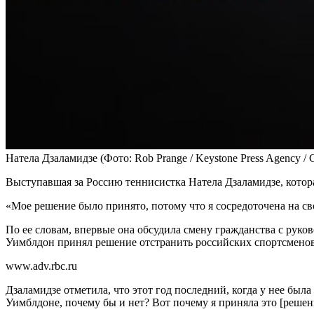
Натела Дзаламидзе
(Фото: Rob Prange / Keystone Press Agency / 
Выступавшая за Россию теннисистка Натела Дзаламидзе, котор
«Мое решение было принято, потому что я сосредоточена на св
По ее словам, впервые она обсудила смену гражданства с рук
Уимблдон принял решение отстранить российских спортсменов»
www.adv.rbc.ru
Дзаламидзе отметила, что этот год последний, когда у нее был
Уимблдоне, почему бы и нет? Вот почему я приняла это [решен