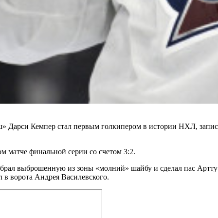
 Дарси Кемпер стал первым голкипером в истории НХЛ, записа
м матче финальной серии со счетом 3:2.
добрал выброшенную из зоны «молний» шайбу и сделал пас Артт
л в ворота Андрея Василевского.