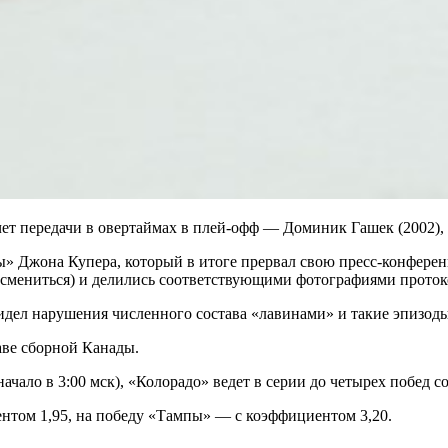
чет передачи в овертаймах в плей-офф — Доминик Гашек (2002), 
ы» Джона Купера, который в итоге прервал свою пресс-конферен
 смениться) и делились соответствующими фотографиями протоко
увидел нарушения численного состава «лавинами» и такие эпизо
аве сборной Канады.
ало в 3:00 мск), «Колорадо» ведет в серии до четырех побед со 
нтом 1,95, на победу «Тампы» — с коэффициентом 3,20.