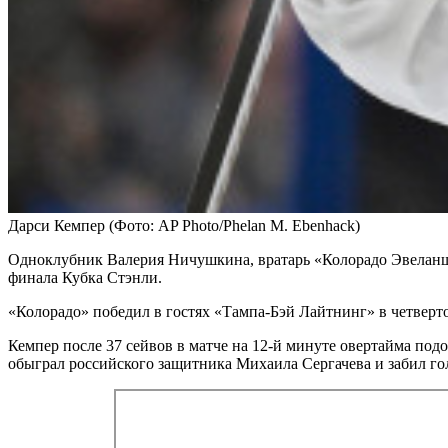
Дарси Кемпер
(Фото: AP Photo/Phelan M. Ebenhack)
Одноклубник Валерия Ничушкина, вратарь «Колорадо Эвеланш»
финала Кубка Стэнли.
«Колорадо» победил в гостях «Тампа-Бэй Лайтнинг» в четверто
Кемпер после 37 сейвов в матче на 12-й минуте овертайма по
обыграл российского защитника Михаила Сергачева и забил го