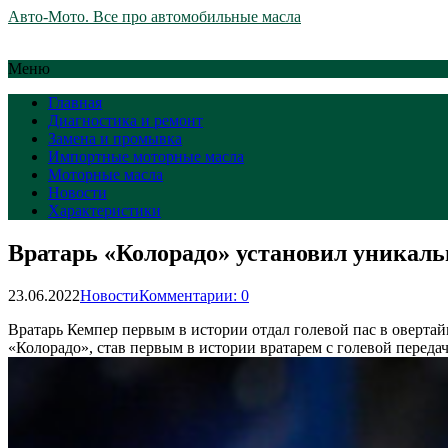
Авто-Мото. Все про автомобильные масла
Меню
Главная
Диагностика и ремонт
Замена и промывка
Импортные моторные масла
Моторные масла
Новости
Характеристики
Вратарь «Колорадо» установил уникальн
23.06.2022
Новости
Комментарии: 0
Вратарь Кемпер первым в истории отдал голевой пас в оверта
«Колорадо», став первым в истории вратарем с голевой перед