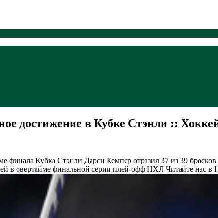
ое достижение в Кубке Стэнли :: Хокке
йме финала Кубка Стэнли
Дарси Кемпер отразил 37 из 39 бросков
ачей в овертайме финальной серии плей-офф НХЛ
Читайте нас в 