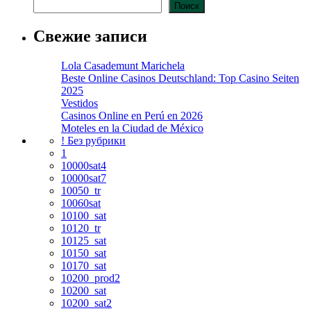
Поиск
Свежие записи
Lola Casademunt Marichela
Beste Online Casinos Deutschland: Top Casino Seiten
2025
Vestidos
Casinos Online en Perú en 2026
Moteles en la Ciudad de México
! Без рубрики
1
10000sat4
10000sat7
10050_tr
10060sat
10100_sat
10120_tr
10125_sat
10150_sat
10170_sat
10200_prod2
10200_sat
10200_sat2