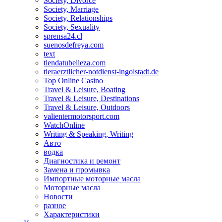
Society, Divorce
Society, Marriage
Society, Relationships
Society, Sexuality
sprensa24.cl
suenosdefreya.com
text
tiendatubelleza.com
tieraerztlicher-notdienst-ingolstadt.de
Top Online Casino
Travel & Leisure, Boating
Travel & Leisure, Destinations
Travel & Leisure, Outdoors
valientermotorsport.com
WatchOnline
Writing & Speaking, Writing
Авто
водка
Диагностика и ремонт
Замена и промывка
Импортные моторные масла
Моторные масла
Новости
разное
Характеристики