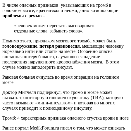
В числе опасных признаков, указывающих на тромб в
головном мозге, врач назвал и неожиданно возникающие
проблемы с речью
–
«человек может перестать выговаривать
отдельные слова, забывать слова».
Помимо этого, признаком мозгового тромба может быть
головокружение, потеря равновесия
, мешающие человеку
нормально идти или стоять на месте. Особенно опасна
внезапная потеря баланса, случающееся падение –
последствия нарушенного кровоснабжения мозга. В этом
случае можно заподозрить инсульт.
Раковая больная очнулась во время операции на головном
мозге
Доктор Митчелл подчеркнул, что тромб в мозге может
вызвать транзиторную ишемическую атаку (ТИА), которую
часто называют «мини-инсультом» и которая во многих
случаях приводит к полноценному инсульту.
Тромб: 4 характерных признака опасного сгустка крови в ноге
Ранее портал MedikForum.ru писал о том, что может означать