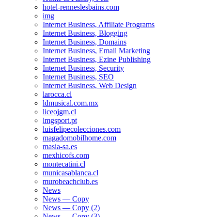
hotel-renneslesbains.com
img
Internet Business, Affiliate Programs
Internet Business, Blogging
Internet Business, Domains
Internet Business, Email Marketing
Internet Business, Ezine Publishing
Internet Business, Security
Internet Business, SEO
Internet Business, Web Design
larocca.cl
ldmusical.com.mx
liceojgm.cl
lmgsport.pt
luisfelipecolecciones.com
magadomobilhome.com
masia-sa.es
mexhicofs.com
montecatini.cl
municasablanca.cl
murobeachclub.es
News
News — Copy
News — Copy (2)
News — Copy (3)