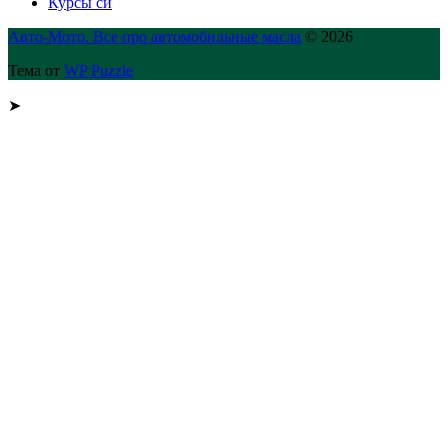
Курсы си
Авто-Мото. Все про автомобильные масла
© 2026
Тема от
WP Puzzle
➤