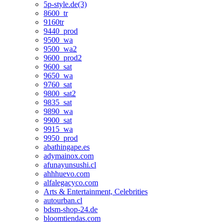
5p-style.de(3)
8600_tr
9160tr
9440_prod
9500_wa
9500_wa2
9600_prod2
9600_sat
9650_wa
9760_sat
9800_sat2
9835_sat
9890_wa
9900_sat
9915_wa
9950_prod
abathingape.es
adymainox.com
afunayunsushi.cl
ahhhuevo.com
alfalegacyco.com
Arts & Entertainment, Celebrities
autourban.cl
bdsm-shop-24.de
bloomtiendas.com