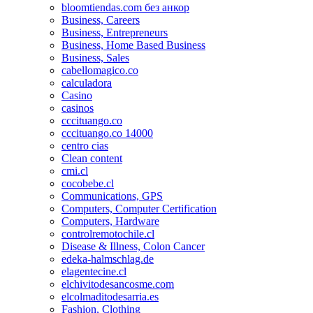
bloomtiendas.com без анкор
Business, Careers
Business, Entrepreneurs
Business, Home Based Business
Business, Sales
cabellomagico.co
calculadora
Casino
casinos
cccituango.co
cccituango.co 14000
centro cias
Clean content
cmi.cl
cocobebe.cl
Communications, GPS
Computers, Computer Certification
Computers, Hardware
controlremotochile.cl
Disease & Illness, Colon Cancer
edeka-halmschlag.de
elagentecine.cl
elchivitodesancosme.com
elcolmaditodesarria.es
Fashion, Clothing