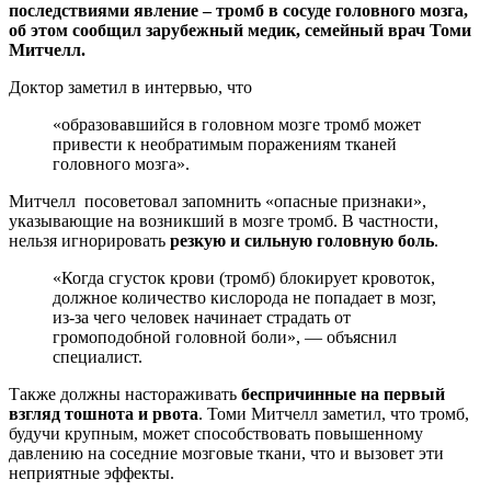
последствиями явление – тромб в сосуде головного мозга,
об этом
сообщил зарубежный медик, семейный врач Томи
Митчелл.
Доктор заметил в интервью, что
«образовавшийся в головном мозге тромб может
привести к необратимым поражениям тканей
головного мозга».
Митчелл посоветовал запомнить «опасные признаки»,
указывающие на возникший в мозге тромб. В частности,
нельзя игнорировать
резкую и сильную головную боль
.
«Когда сгусток крови (тромб) блокирует кровоток,
должное количество кислорода не попадает в мозг,
из-за чего человек начинает страдать от
громоподобной головной боли», — объяснил
специалист.
Также должны настораживать
беспричинные на первый
взгляд тошнота и рвота
. Томи Митчелл заметил, что тромб,
будучи крупным, может способствовать повышенному
давлению на соседние мозговые ткани, что и вызовет эти
неприятные эффекты.