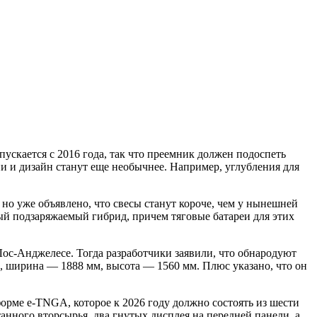
ускается с 2016 года, так что преемник должен подоспеть
и и дизайн станут еще необычнее. Например, углубления для
 но уже объявлено, что свесы станут короче, чем у нынешней
ный подзаряжаемый гибрид, причем тяговые батареи для этих
Лос-Анджелесе. Тогда разработчики заявили, что обнародуют
 ширина — 1888 мм, высота — 1560 мм. Плюс указано, что он
форме e-TNGA, которое к 2026 году должно состоять из шести
танного вторсырья, два гнутых дисплея на передней панели, а