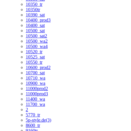
10350_tr
10350tr
10390_sat
10400_prod3
10400_sat
10500_sat
10500_sat2
10500_wa2
10500_wa4
10520_tr
10525_sat
10550_tr
10600_prod2
10700_sat
10710_wa
10900_wa
11000prod2
11000prod3
11400_wa
11700_wa
2
5770_tr
5p-style.de(3)
8600_tr
9160tr