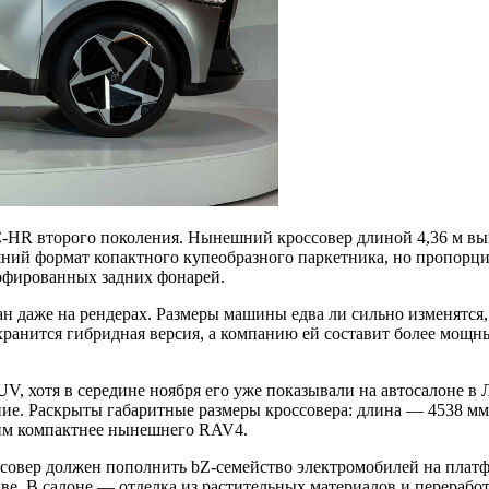
C-HR второго поколения. Нынешний кроссовер длиной 4,36 м вып
шний формат копактного купеобразного паркетника, но пропорци
рофированных задних фонарей.
ан даже на рендерах. Размеры машины едва ли сильно изменятся,
охранится гибридная версия, а компанию ей составит более мощ
V, хотя в середине ноября его уже показывали на автосалоне в 
е. Раскрыты габаритные размеры кроссовера: длина — 4538 мм,
гим компактнее нынешнего RAV4.
оссовер должен пополнить bZ-семейство электромобилей на плат
две. В салоне — отделка из растительных материалов и перерабо