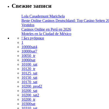
Свежие записи
Lola Casademunt Marichela
Beste Online Casinos Deutschland: Top Casino Seiten 2
Vestidos
Casinos Online en Perú en 2026
Moteles en la Ciudad de México
! Без рубрики
1
10000sat4
10000sat7
10050_tr
10060sat
10100_sat
10120_tr
10125_sat
10150_sat
10170_sat
10200_prod2
10200_sat
10200_sat2
10200_tr
10300sat
10310_sat