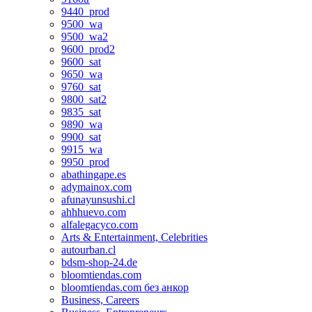
9440_prod
9500_wa
9500_wa2
9600_prod2
9600_sat
9650_wa
9760_sat
9800_sat2
9835_sat
9890_wa
9900_sat
9915_wa
9950_prod
abathingape.es
adymainox.com
afunayunsushi.cl
ahhhuevo.com
alfalegacyco.com
Arts & Entertainment, Celebrities
autourban.cl
bdsm-shop-24.de
bloomtiendas.com
bloomtiendas.com без анкор
Business, Careers