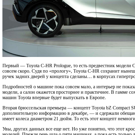
Первый — Toyota C-HR Prologue, то есть предвестник модели 
совсем скоро. Судя по «прологу», Toyota C-HR сохранит ныне
ручек задних дверей у концепта сделаны… в корпусах гиперт
Подробностей о машине пока совсем мало, а интерьер не показ
модели, а салон окажется просторнее и практичнее. В гамме с
машин Toyota впервые будет выпускать в Европе.
Вторая брюссельская премьера — концепт Toyota bZ Compact SU
дополнительную информацию в декабре, — и сдержали обещани
имеет колеса диаметром 21 дюйм. То есть этот концепт немно
Увы, других данных все еще нет. Но уже понятно, что этот кр
моделей. Прежде речь шла о пяти машинах, а пока есть только 