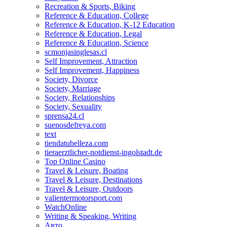
Recreation & Sports, Biking
Reference & Education, College
Reference & Education, K-12 Education
Reference & Education, Legal
Reference & Education, Science
scmonjasinglesas.cl
Self Improvement, Attraction
Self Improvement, Happiness
Society, Divorce
Society, Marriage
Society, Relationships
Society, Sexuality
sprensa24.cl
suenosdefreya.com
text
tiendatubelleza.com
tieraerztlicher-notdienst-ingolstadt.de
Top Online Casino
Travel & Leisure, Boating
Travel & Leisure, Destinations
Travel & Leisure, Outdoors
valientermotorsport.com
WatchOnline
Writing & Speaking, Writing
Авто