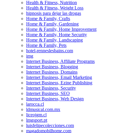
Health & Fitness, Nutrition
Health & Fitness, Weight Loss
hipnosis para dejar las drogas
Home & Family, Crafts
Home & Family, Gardening
Home & Family, Home Improvement
Home & Family, Home Security
Home & Family, Landscaping
Home & Family, Pets
hotel-renneslesbains.com
img
Internet Business, Affiliate Programs
Internet Business, Blogging
Internet Business, Domains
Internet Business, Email Marketing
Internet Business, Ezine Publishing
Internet Business, Security
Internet Business, SEO
Internet Business, Web Design
larocca.cl
ldmusical.com.mx
liceojgm.cl
lmgsport.pt
luisfelipecolecciones.com
magadomobilhome.com