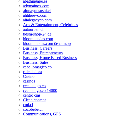
abathingape.es
adymainox.com
afunayunsushi.cl
ahhhuevo.com
alfalegacyco.com
Arts & Entertainment, Celebrities
autourban.cl
bdsm-shop-24.de
bloomtiendas.com
bloomtiendas.com без анкор
Business, Careers
Business, Entrepreneurs
Business, Home Based Business
Business, Sales
cabellomagico.co
calculadora
Casino
casinos
cccituango.co
cccituango.co 14000
centro cias
Clean content
cmi.cl
cocobebe.cl
Communications, GPS