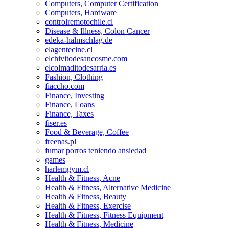
Computers, Computer Certification
Computers, Hardware
controlremotochile.cl
Disease & Illness, Colon Cancer
edeka-halmschlag.de
elagentecine.cl
elchivitodesancosme.com
elcolmaditodesarria.es
Fashion, Clothing
fiaccho.com
Finance, Investing
Finance, Loans
Finance, Taxes
fiser.es
Food & Beverage, Coffee
freenas.pl
fumar porros teniendo ansiedad
games
harlemgym.cl
Health & Fitness, Acne
Health & Fitness, Alternative Medicine
Health & Fitness, Beauty
Health & Fitness, Exercise
Health & Fitness, Fitness Equipment
Health & Fitness, Medicine