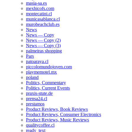
masia-sa.es
mexhicofs.com
montecatini.cl
municasablanca.cl
murobeachclub.es
News
News — Copy
News — Copy (2)
News — Copy (3)
palmeiras shopping
Pars
patoaraya.cl
piccolomundojoven.com
playmemotel.mx
poland
Politics, Commentary
Politics, Current Events
praxis-stute.de
prensa24.cl
prestamos
Product Reviews, Book Reviews
Product Reviews, Consumer Electronics
Product Reviews, Music Reviews
qualitycoffee.cl
ready_text