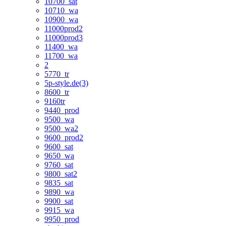
10700_sat
10710_wa
10900_wa
11000prod2
11000prod3
11400_wa
11700_wa
2
5770_tr
5p-style.de(3)
8600_tr
9160tr
9440_prod
9500_wa
9500_wa2
9600_prod2
9600_sat
9650_wa
9760_sat
9800_sat2
9835_sat
9890_wa
9900_sat
9915_wa
9950_prod