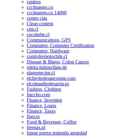
casinos
cccituango.co
cccituango.co 14000
centro cias
Clean content
cmi.cl
cocobebe.cl
Communications, GPS
Computers, Computer Certification
Computers, Hardware
controlremotochile.cl
Disease & Illness, Colon Cancer
edeka-halmschlag.de
elagentecine.cl
elchivitodesancosme.com
elcolmaditodesarria.es
Fashion, Clothing
fiaccho.com
Finance, Investing
Finance, Loans
Finance, Taxes
fiser.es
Food & Beverage, Coffee
freenas.pl
fumar porros teniendo ansiedad