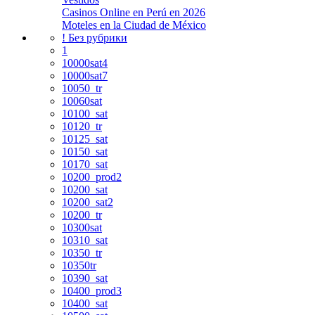
Casinos Online en Perú en 2026
Moteles en la Ciudad de México
! Без рубрики
1
10000sat4
10000sat7
10050_tr
10060sat
10100_sat
10120_tr
10125_sat
10150_sat
10170_sat
10200_prod2
10200_sat
10200_sat2
10200_tr
10300sat
10310_sat
10350_tr
10350tr
10390_sat
10400_prod3
10400_sat