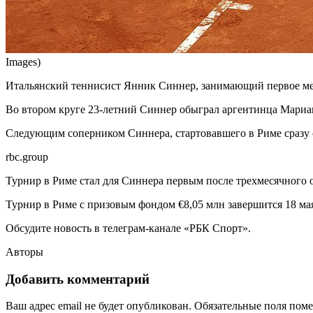
Images)
Итальянский теннисист Янник Синнер, занимающий первое мес
Во втором круге 23-летний Синнер обыграл аргентинца Мариано 
Следующим соперником Синнера, стартовавшего в Риме сразу со
rbc.group
Турнир в Риме стал для Синнера первым после трехмесячного о
Турнир в Риме с призовым фондом €8,05 млн завершится 18 ма
Обсудите новость в телеграм-канале «РБК Спорт».
Авторы
Добавить комментарий
Ваш адрес email не будет опубликован.
Обязательные поля пом