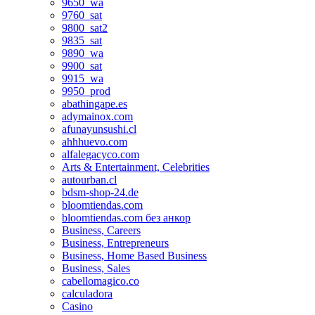
9650_wa
9760_sat
9800_sat2
9835_sat
9890_wa
9900_sat
9915_wa
9950_prod
abathingape.es
adymainox.com
afunayunsushi.cl
ahhhuevo.com
alfalegacyco.com
Arts & Entertainment, Celebrities
autourban.cl
bdsm-shop-24.de
bloomtiendas.com
bloomtiendas.com без анкор
Business, Careers
Business, Entrepreneurs
Business, Home Based Business
Business, Sales
cabellomagico.co
calculadora
Casino