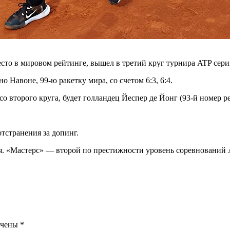
то в мировом рейтинге, вышел в третий круг турнира ATP сери
Навоне, 99-ю ракетку мира, со счетом 6:3, 6:4.
 второго круга, будет голландец Йеспер де Йонг (93-й номер р
тстранения за допинг.
я. «Мастерс» — второй по престижности уровень соревнований 
ечены
*