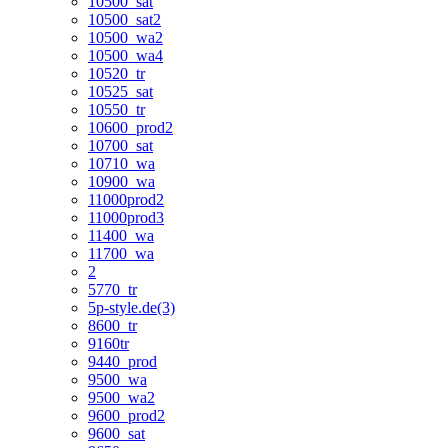
10500_sat
10500_sat2
10500_wa2
10500_wa4
10520_tr
10525_sat
10550_tr
10600_prod2
10700_sat
10710_wa
10900_wa
11000prod2
11000prod3
11400_wa
11700_wa
2
5770_tr
5p-style.de(3)
8600_tr
9160tr
9440_prod
9500_wa
9500_wa2
9600_prod2
9600_sat