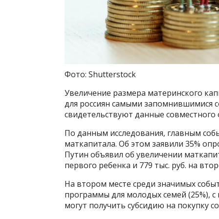
Фото: Shutterstock
Увеличение размера материнского капи
для россиян самыми запомнившимися с
свидетельствуют данные совместного
По данным исследования, главным соб
маткапитала. Об этом заявили 35% оп
Путин объявил об увеличении маткапитал
первого ребенка и 779 тыс. руб. на вто
На втором месте среди значимых собы
программы для молодых семей (25%), с
могут получить субсидию на покупку с