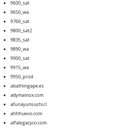
9600_sat
9650_wa
9760_sat
9800_sat2
9835_sat
9890_wa
9900_sat
9915_wa
9950_prod
abathingape.es
adymainox.com
afunayunsushi.cl
ahhhuevo.com
alfalegacyco.com