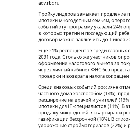
adv.rbc.ru
Тройку лидеров замыкает продление п
ипотеки многодетным семьям, операто
событий эту программу указали 24% о
в которых третий и последующий ребен
договор можно заключить до 1 июля 20
Еще 21% респондентов среди главных 
2031 года. Столько же участников опр
оформление налогового вычета за пок
через личный кабинет ФНС без предста
проверки и возврата налога сокращен 
Среди знаковых событий россияне отме
частного дома хозспособом (14%), про
расширение на врачей и учителей (13%
ипотеки для IT-специалистов (11%). В э
продажу микродолей в квартирах и ре
газификации бессрочной (18%). В спис
удорожание стройматериалов (22%) и р