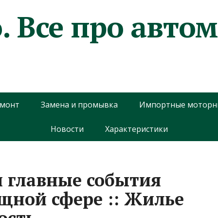
. Все про авто
емонт
Замена и промывка
Импортные моторн
Новости
Характеристики
и главные события
ищной сфере :: Жилье
ость