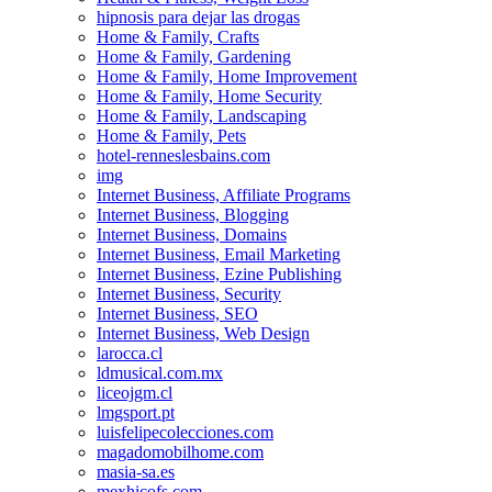
hipnosis para dejar las drogas
Home & Family, Crafts
Home & Family, Gardening
Home & Family, Home Improvement
Home & Family, Home Security
Home & Family, Landscaping
Home & Family, Pets
hotel-renneslesbains.com
img
Internet Business, Affiliate Programs
Internet Business, Blogging
Internet Business, Domains
Internet Business, Email Marketing
Internet Business, Ezine Publishing
Internet Business, Security
Internet Business, SEO
Internet Business, Web Design
larocca.cl
ldmusical.com.mx
liceojgm.cl
lmgsport.pt
luisfelipecolecciones.com
magadomobilhome.com
masia-sa.es
mexhicofs.com