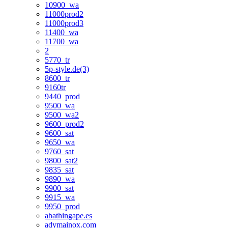
10900_wa
11000prod2
11000prod3
11400_wa
11700_wa
2
5770_tr
5p-style.de(3)
8600_tr
9160tr
9440_prod
9500_wa
9500_wa2
9600_prod2
9600_sat
9650_wa
9760_sat
9800_sat2
9835_sat
9890_wa
9900_sat
9915_wa
9950_prod
abathingape.es
adymainox.com