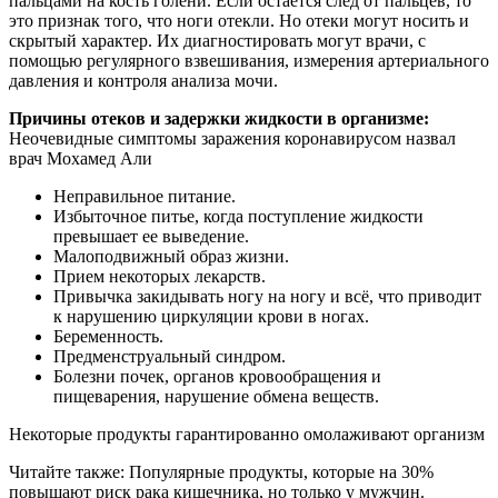
пальцами на кость голени. Если остается след от пальцев, то
это признак того, что ноги отекли. Но отеки могут носить и
скрытый характер. Их диагностировать могут врачи, с
помощью регулярного взвешивания, измерения артериального
давления и контроля анализа мочи.
Причины отеков и задержки жидкости в организме:
Неочевидные симптомы заражения коронавирусом назвал
врач Мохамед Али
Неправильное питание.
Избыточное питье, когда поступление жидкости
превышает ее выведение.
Малоподвижный образ жизни.
Прием некоторых лекарств.
Привычка закидывать ногу на ногу и всё, что приводит
к нарушению циркуляции крови в ногах.
Беременность.
Предменструальный синдром.
Болезни почек, органов кровообращения и
пищеварения, нарушение обмена веществ.
Некоторые продукты гарантированно омолаживают организм
Читайте также: Популярные продукты, которые на 30%
повышают риск рака кишечника, но только у мужчин.