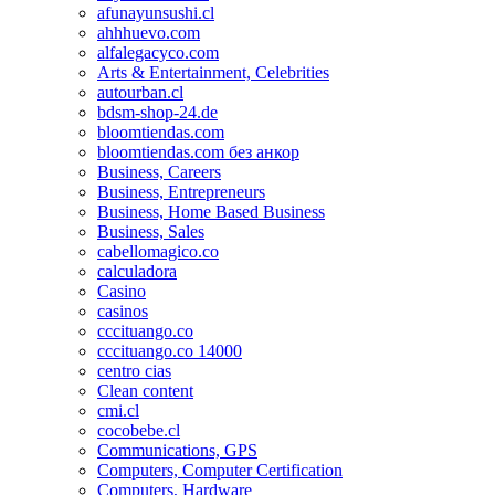
afunayunsushi.cl
ahhhuevo.com
alfalegacyco.com
Arts & Entertainment, Celebrities
autourban.cl
bdsm-shop-24.de
bloomtiendas.com
bloomtiendas.com без анкор
Business, Careers
Business, Entrepreneurs
Business, Home Based Business
Business, Sales
cabellomagico.co
calculadora
Casino
casinos
cccituango.co
cccituango.co 14000
centro cias
Clean content
cmi.cl
cocobebe.cl
Communications, GPS
Computers, Computer Certification
Computers, Hardware