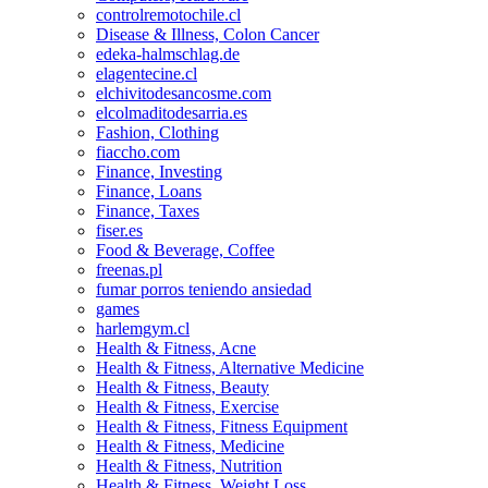
controlremotochile.cl
Disease & Illness, Colon Cancer
edeka-halmschlag.de
elagentecine.cl
elchivitodesancosme.com
elcolmaditodesarria.es
Fashion, Clothing
fiaccho.com
Finance, Investing
Finance, Loans
Finance, Taxes
fiser.es
Food & Beverage, Coffee
freenas.pl
fumar porros teniendo ansiedad
games
harlemgym.cl
Health & Fitness, Acne
Health & Fitness, Alternative Medicine
Health & Fitness, Beauty
Health & Fitness, Exercise
Health & Fitness, Fitness Equipment
Health & Fitness, Medicine
Health & Fitness, Nutrition
Health & Fitness, Weight Loss