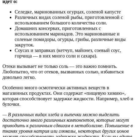
идет о:
Селедке, маринованных огурцах, соленой капусте
Различных видах соленой рыбы, приготовленной с
использованием большого количества соли.
Домашних консервах, приготовленных с
использованием маринадов. Это маринованные и
соленые помидоры, огурцы, грибы, различные виды
закруток.
Соусах и заправках (кетчуп, майонез, соевый соус,
горчица — в них много соли и сахара).
Отеки вызывает не только соль — это важно помнить.
Любопытно, что от отеков, вызванных солью, избавиться
довольно легко.
Особенно много осмотически активных веществ в
магазинных продуктах. Они содержат «пищевую химию»,
которая способствовует задержке жидкости. Например, хлеб и
булочки.
— В различных видах хлеба и выпечки можно выделить
достаточно много различных компонентов, которые могут
приводить к различным сдвигам в метаболизме. Повышение в
тканях уровня натрия или глюкозы, некоторых других ионов
может способствовать задержке жидкости. Если вы едите