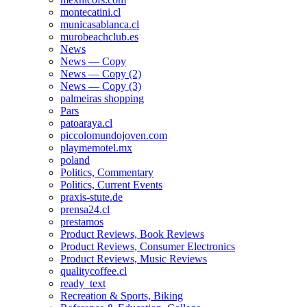
montecatini.cl
municasablanca.cl
murobeachclub.es
News
News — Copy
News — Copy (2)
News — Copy (3)
palmeiras shopping
Pars
patoaraya.cl
piccolomundojoven.com
playmemotel.mx
poland
Politics, Commentary
Politics, Current Events
praxis-stute.de
prensa24.cl
prestamos
Product Reviews, Book Reviews
Product Reviews, Consumer Electronics
Product Reviews, Music Reviews
qualitycoffee.cl
ready_text
Recreation & Sports, Biking