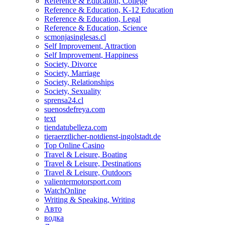
Reference & Education, College
Reference & Education, K-12 Education
Reference & Education, Legal
Reference & Education, Science
scmonjasinglesas.cl
Self Improvement, Attraction
Self Improvement, Happiness
Society, Divorce
Society, Marriage
Society, Relationships
Society, Sexuality
sprensa24.cl
suenosdefreya.com
text
tiendatubelleza.com
tieraerztlicher-notdienst-ingolstadt.de
Top Online Casino
Travel & Leisure, Boating
Travel & Leisure, Destinations
Travel & Leisure, Outdoors
valientermotorsport.com
WatchOnline
Writing & Speaking, Writing
Авто
водка