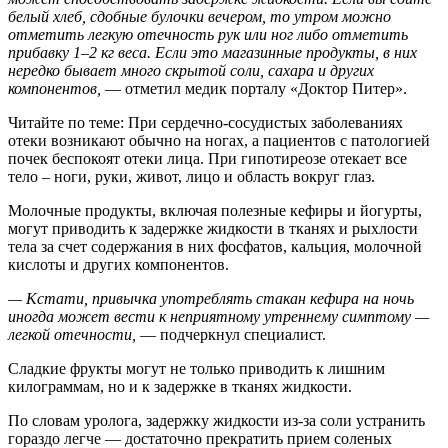
белый хлеб, сдобные булочки вечером, то утром можно
отметить легкую отечность рук или ног либо отметить
прибавку 1–2 кг веса. Если это магазинные продукты, в них
нередко бывает много скрытой соли, сахара и других
компонентов,
— отметил медик порталу «Доктор Питер».
Читайте по теме: При сердечно-сосудистых заболеваниях
отеки возникают обычно на ногах, а пациентов с патологией
почек беспокоят отеки лица. При гипотиреозе отекает все
тело – ноги, руки, живот, лицо и область вокруг глаз.
Молочные продукты, включая полезные кефиры и йогурты,
могут приводить к задержке жидкости в тканях и рыхлости
тела за счет содержания в них фосфатов, кальция, молочной
кислоты и других компонентов.
— Кстати, привычка употреблять стакан кефира на ночь
иногда может вести к неприятному утреннему симптому —
легкой отечности,
— подчеркнул специалист.
Сладкие фрукты могут не только приводить к лишним
килограммам, но и к задержке в тканях жидкости.
По словам уролога, задержку жидкости из-за соли устранить
гораздо легче — достаточно прекратить прием соленых