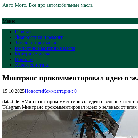
Авто-Мото. Все про автомобильные масла
Меню
Главная
Диагностика и ремонт
Замена и промывка
Импортные моторные масла
Моторные масла
Новости
Характеристики
Минтранс прокомментировал идею о зе
15.10.2025
Новости
Комментарии: 0
data-title=»Минтранс прокомментировал идею о зеленых отчетах
Telegram Минтранс прокомментировал идею о зеленых отчетах