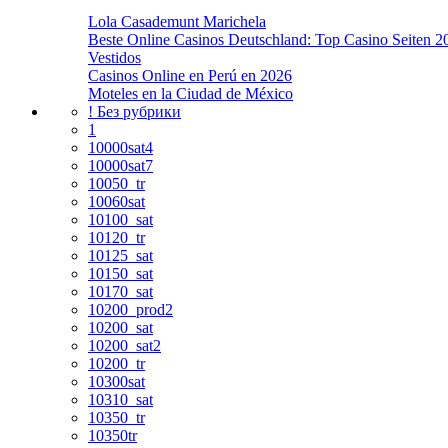
Lola Casademunt Marichela
Beste Online Casinos Deutschland: Top Casino Seiten 2
Vestidos
Casinos Online en Perú en 2026
Moteles en la Ciudad de México
! Без рубрики
1
10000sat4
10000sat7
10050_tr
10060sat
10100_sat
10120_tr
10125_sat
10150_sat
10170_sat
10200_prod2
10200_sat
10200_sat2
10200_tr
10300sat
10310_sat
10350_tr
10350tr