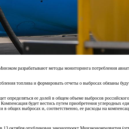
 Минэком разрабатывают методы мониторинга потребления авиа
ебления топлива и формировать отчеты о выбросах обязаны буд
дет определяться ее долей в общем объеме выбросов российско
. Компенсация будет вестись путем приобретения углеродных е
и в общих выбросах и, соответственно, ее расходы на компенса
 13 октября опубликован законопроект Минэкономразвития (отв