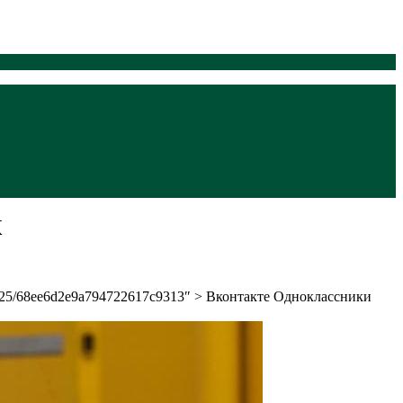
К
/2025/68ee6d2e9a794722617c9313″ > Вконтакте Одноклассники