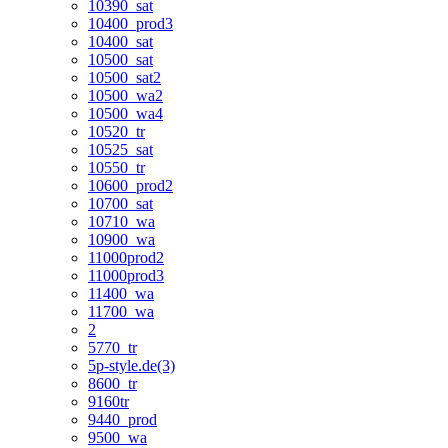
10390_sat
10400_prod3
10400_sat
10500_sat
10500_sat2
10500_wa2
10500_wa4
10520_tr
10525_sat
10550_tr
10600_prod2
10700_sat
10710_wa
10900_wa
11000prod2
11000prod3
11400_wa
11700_wa
2
5770_tr
5p-style.de(3)
8600_tr
9160tr
9440_prod
9500_wa