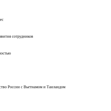
ес
звития сотрудников
ностью
ство России с Вьетнамом и Таиландом