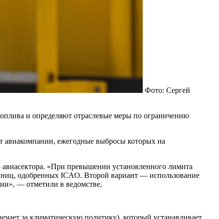
Фото: Сергей
топлива и определяют отраслевые меры по ограничению
ут авиакомпании, ежегодные выбросы которых на
го авиасектора. «При превышении установленного лимита
диниц, одобренных ICAO. Второй вариант — использование
ции», — отметили в ведомстве.
ечает за климатическую политику), который устанавливает