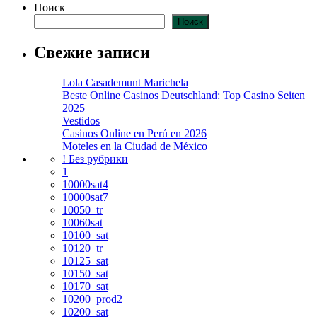
Поиск
Поиск
Свежие записи
Lola Casademunt Marichela
Beste Online Casinos Deutschland: Top Casino Seiten
2025
Vestidos
Casinos Online en Perú en 2026
Moteles en la Ciudad de México
! Без рубрики
1
10000sat4
10000sat7
10050_tr
10060sat
10100_sat
10120_tr
10125_sat
10150_sat
10170_sat
10200_prod2
10200_sat