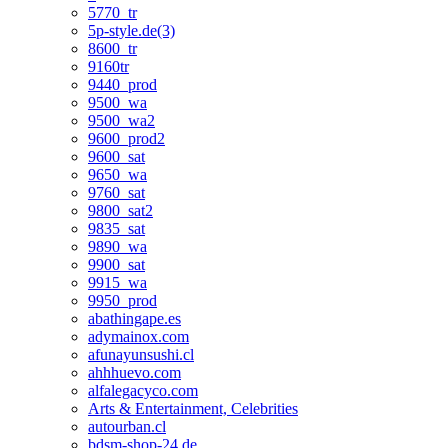
5770_tr
5p-style.de(3)
8600_tr
9160tr
9440_prod
9500_wa
9500_wa2
9600_prod2
9600_sat
9650_wa
9760_sat
9800_sat2
9835_sat
9890_wa
9900_sat
9915_wa
9950_prod
abathingape.es
adymainox.com
afunayunsushi.cl
ahhhuevo.com
alfalegacyco.com
Arts & Entertainment, Celebrities
autourban.cl
bdsm-shop-24.de