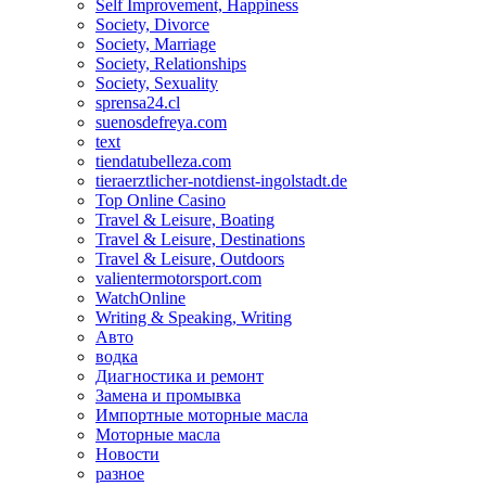
Self Improvement, Happiness
Society, Divorce
Society, Marriage
Society, Relationships
Society, Sexuality
sprensa24.cl
suenosdefreya.com
text
tiendatubelleza.com
tieraerztlicher-notdienst-ingolstadt.de
Top Online Casino
Travel & Leisure, Boating
Travel & Leisure, Destinations
Travel & Leisure, Outdoors
valientermotorsport.com
WatchOnline
Writing & Speaking, Writing
Авто
водка
Диагностика и ремонт
Замена и промывка
Импортные моторные масла
Моторные масла
Новости
разное