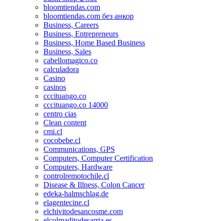
bloomtiendas.com
bloomtiendas.com без анкор
Business, Careers
Business, Entrepreneurs
Business, Home Based Business
Business, Sales
cabellomagico.co
calculadora
Casino
casinos
cccituango.co
cccituango.co 14000
centro cias
Clean content
cmi.cl
cocobebe.cl
Communications, GPS
Computers, Computer Certification
Computers, Hardware
controlremotochile.cl
Disease & Illness, Colon Cancer
edeka-halmschlag.de
elagentecine.cl
elchivitodesancosme.com
elcolmaditodesarria.es