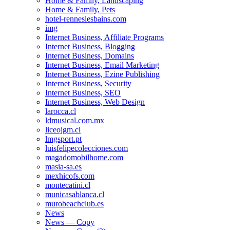
Home & Family, Landscaping
Home & Family, Pets
hotel-renneslesbains.com
img
Internet Business, Affiliate Programs
Internet Business, Blogging
Internet Business, Domains
Internet Business, Email Marketing
Internet Business, Ezine Publishing
Internet Business, Security
Internet Business, SEO
Internet Business, Web Design
larocca.cl
ldmusical.com.mx
liceojgm.cl
lmgsport.pt
luisfelipecolecciones.com
magadomobilhome.com
masia-sa.es
mexhicofs.com
montecatini.cl
municasablanca.cl
murobeachclub.es
News
News — Copy