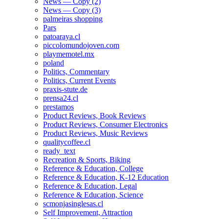
News — Copy (2)
News — Copy (3)
palmeiras shopping
Pars
patoaraya.cl
piccolomundojoven.com
playmemotel.mx
poland
Politics, Commentary
Politics, Current Events
praxis-stute.de
prensa24.cl
prestamos
Product Reviews, Book Reviews
Product Reviews, Consumer Electronics
Product Reviews, Music Reviews
qualitycoffee.cl
ready_text
Recreation & Sports, Biking
Reference & Education, College
Reference & Education, K-12 Education
Reference & Education, Legal
Reference & Education, Science
scmonjasinglesas.cl
Self Improvement, Attraction