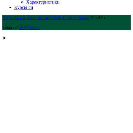
Характеристики
Курсы си
Авто-Мото. Все про автомобильные масла
© 2026
Тема от
WP Puzzle
➤