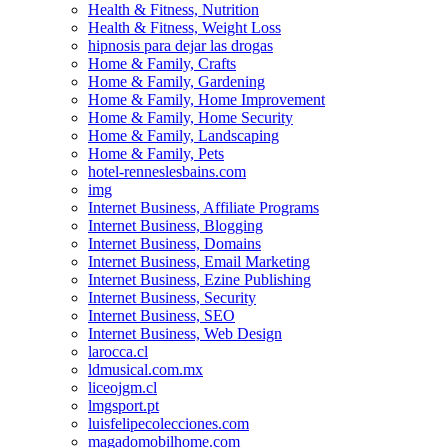
Health & Fitness, Nutrition
Health & Fitness, Weight Loss
hipnosis para dejar las drogas
Home & Family, Crafts
Home & Family, Gardening
Home & Family, Home Improvement
Home & Family, Home Security
Home & Family, Landscaping
Home & Family, Pets
hotel-renneslesbains.com
img
Internet Business, Affiliate Programs
Internet Business, Blogging
Internet Business, Domains
Internet Business, Email Marketing
Internet Business, Ezine Publishing
Internet Business, Security
Internet Business, SEO
Internet Business, Web Design
larocca.cl
ldmusical.com.mx
liceojgm.cl
lmgsport.pt
luisfelipecolecciones.com
magadomobilhome.com