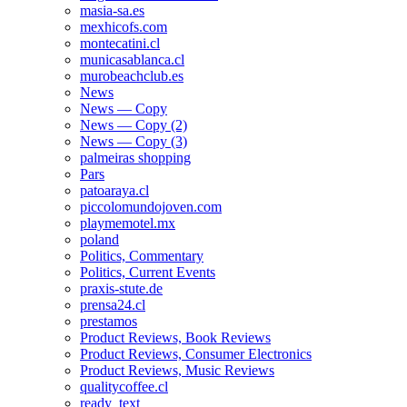
masia-sa.es
mexhicofs.com
montecatini.cl
municasablanca.cl
murobeachclub.es
News
News — Copy
News — Copy (2)
News — Copy (3)
palmeiras shopping
Pars
patoaraya.cl
piccolomundojoven.com
playmemotel.mx
poland
Politics, Commentary
Politics, Current Events
praxis-stute.de
prensa24.cl
prestamos
Product Reviews, Book Reviews
Product Reviews, Consumer Electronics
Product Reviews, Music Reviews
qualitycoffee.cl
ready_text