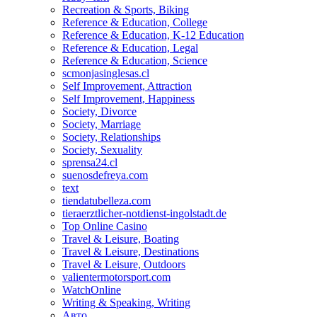
Recreation & Sports, Biking
Reference & Education, College
Reference & Education, K-12 Education
Reference & Education, Legal
Reference & Education, Science
scmonjasinglesas.cl
Self Improvement, Attraction
Self Improvement, Happiness
Society, Divorce
Society, Marriage
Society, Relationships
Society, Sexuality
sprensa24.cl
suenosdefreya.com
text
tiendatubelleza.com
tieraerztlicher-notdienst-ingolstadt.de
Top Online Casino
Travel & Leisure, Boating
Travel & Leisure, Destinations
Travel & Leisure, Outdoors
valientermotorsport.com
WatchOnline
Writing & Speaking, Writing
Авто