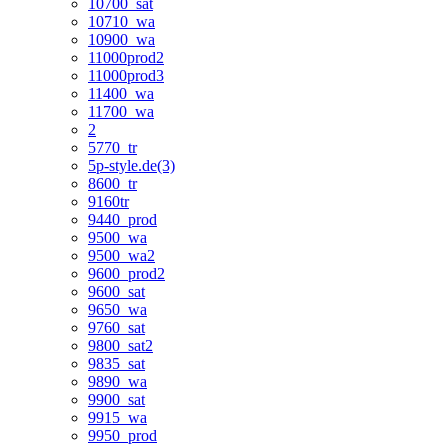
10700_sat
10710_wa
10900_wa
11000prod2
11000prod3
11400_wa
11700_wa
2
5770_tr
5p-style.de(3)
8600_tr
9160tr
9440_prod
9500_wa
9500_wa2
9600_prod2
9600_sat
9650_wa
9760_sat
9800_sat2
9835_sat
9890_wa
9900_sat
9915_wa
9950_prod