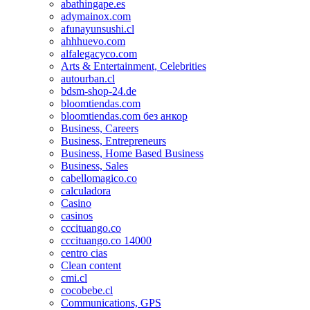
abathingape.es
adymainox.com
afunayunsushi.cl
ahhhuevo.com
alfalegacyco.com
Arts & Entertainment, Celebrities
autourban.cl
bdsm-shop-24.de
bloomtiendas.com
bloomtiendas.com без анкор
Business, Careers
Business, Entrepreneurs
Business, Home Based Business
Business, Sales
cabellomagico.co
calculadora
Casino
casinos
cccituango.co
cccituango.co 14000
centro cias
Clean content
cmi.cl
cocobebe.cl
Communications, GPS