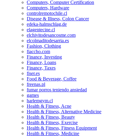
Computers, Computer Certification
Computers, Hardware
controlremotochile.cl
Disease & Illness, Colon Cancer
edeka-halmschlag.de
elagentecine.cl
elchivitodesancosme.com
elcolmaditodesarria.es
Fashion, Clothing
fiaccho.com
Finance, Investing
Finance, Loans
Finance, Taxes
fiser.es
Food & Beverage, Coffee
freenas.pl
fumar porros teniendo ansiedad
games
harlemgym.cl
Health & Fitness, Acne
Health & Fitness, Alternative Medicine
Health & Fitness, Beauty
Health & Fitness, Exercise
Health & Fitness, Fitness Equipment
Health & Fitness, Medicine