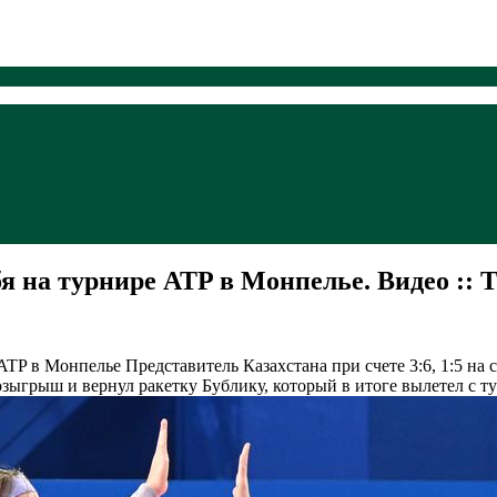
бя на турнире ATP в Монпелье. Видео :: 
а ATP в Монпелье
Представитель Казахстана при счете 3:6, 1:5 на
зыгрыш и вернул ракетку Бублику, который в итоге вылетел с т