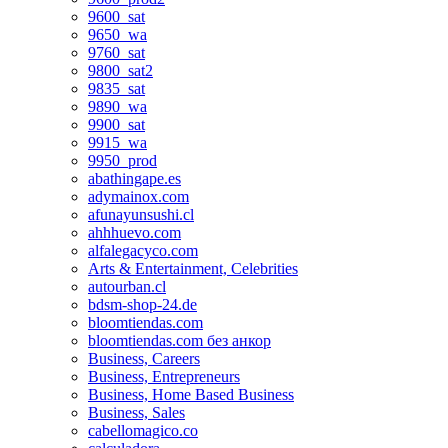
9600_sat
9650_wa
9760_sat
9800_sat2
9835_sat
9890_wa
9900_sat
9915_wa
9950_prod
abathingape.es
adymainox.com
afunayunsushi.cl
ahhhuevo.com
alfalegacyco.com
Arts & Entertainment, Celebrities
autourban.cl
bdsm-shop-24.de
bloomtiendas.com
bloomtiendas.com без анкор
Business, Careers
Business, Entrepreneurs
Business, Home Based Business
Business, Sales
cabellomagico.co