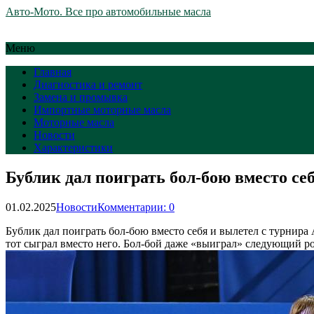
Авто-Мото. Все про автомобильные масла
Меню
Главная
Диагностика и ремонт
Замена и промывка
Импортные моторные масла
Моторные масла
Новости
Характеристики
Бублик дал поиграть бол-бою вместо се
01.02.2025
Новости
Комментарии: 0
Бублик дал поиграть бол-бою вместо себя и вылетел с турнир
тот сыграл вместо него. Бол-бой даже «выиграл» следующий ро