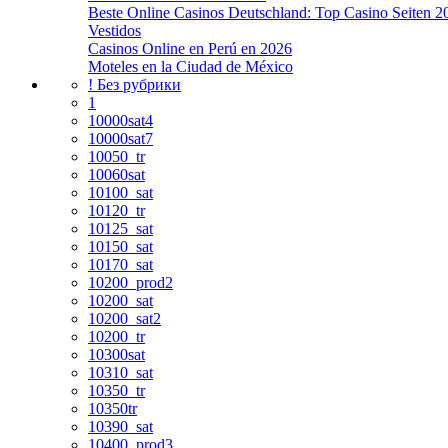
Beste Online Casinos Deutschland: Top Casino Seiten 2
Vestidos
Casinos Online en Perú en 2026
Moteles en la Ciudad de México
! Без рубрики
1
10000sat4
10000sat7
10050_tr
10060sat
10100_sat
10120_tr
10125_sat
10150_sat
10170_sat
10200_prod2
10200_sat
10200_sat2
10200_tr
10300sat
10310_sat
10350_tr
10350tr
10390_sat
10400_prod3