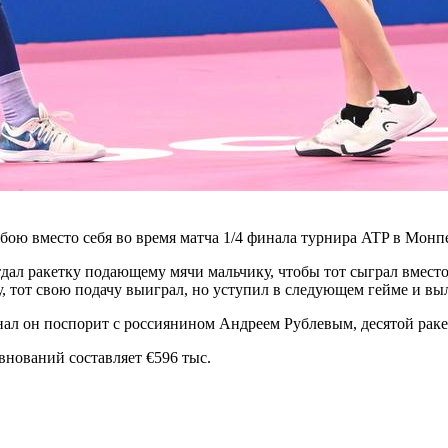
-бою вместо себя во время матча 1/4 финала турнира ATP в Мон
, отдал ракетку подающему мячи мальчику, чтобы тот сыграл вмес
, тот свою подачу выиграл, но уступил в следующем гейме и выл
инал он поспорит с россиянином Андреем Рублевым, десятой раке
внований составляет €596 тыс.