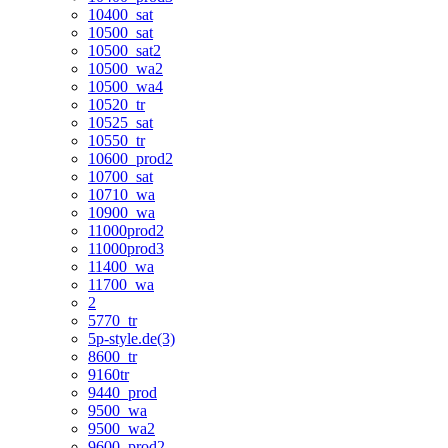
10400_sat
10500_sat
10500_sat2
10500_wa2
10500_wa4
10520_tr
10525_sat
10550_tr
10600_prod2
10700_sat
10710_wa
10900_wa
11000prod2
11000prod3
11400_wa
11700_wa
2
5770_tr
5p-style.de(3)
8600_tr
9160tr
9440_prod
9500_wa
9500_wa2
9600_prod2