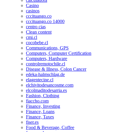
calculadora
Casino
casinos
cccituango.co
cccituango.co 14000
centro cias
Clean content
cmi.cl
cocobebe.cl
Communications, GPS
Computers, Computer Certification
Computers, Hardware
controlremotochile.cl
Disease & Illness, Colon Cancer
edeka-halmschlag.de
elagentecine.cl
elchivitodesancosme.com
elcolmaditodesarria.es
Fashion, Clothing
fiaccho.com
Finance, Investing
Finance, Loans
Finance, Taxes
fiser.es
Food & Beverage, Coffee