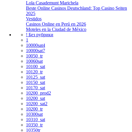
Lola Casademunt Marichela
Beste Online Casinos Deutschland: Top Casino Seiten
2025
Vestidos
Casinos Online en Perú en 2026
Moteles en la Ciudad de México
! Без рубрики
1
10000sat4
10000sat7
10050_tr
10060sat
10100_sat
10120_tr
10125_sat
10150_sat
10170_sat
10200_prod2
10200_sat
10200_sat2
10200_tr
10300sat
10310_sat
10350_tr
10350tr