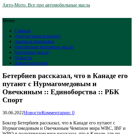
Авто-Мото. Все про автомобильные масла
Меню
Главная
Диагностика и ремонт
Замена и промывка
Импортные моторные масла
Моторные масла
Новости
Характеристики
Бетербиев рассказал, что в Канаде его
путают с Нурмагомедовым и
Овечкиным :: Единоборства :: РБК
Спорт
30.06.2022
Новости
Комментарии: 0
Боксер Бетербиев рассказал, что в Канаде его путают с
Нурмагомедовым и Овечкиным
Чемпион мира WBC, IBF и
WBO в полутяжелом весе рассказал, что в Канаде, где он