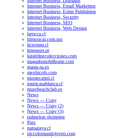
Internet Business, Domains
Internet Business, Email Marketing
Internet Business, Ezine Publishing
Internet Business, Security
Internet Business, SEO
Internet Business, Web Design
larocca.cl
ldmusical.com.mx
liceojgm.cl
lmgsport.pt
luisfelipecolecciones.com
magadomobilhome.com
masia-sa.es
mexhicofs.com
montecatini.cl
municasablanca.cl
murobeachclub.es
News
News — Copy
News — Copy (2)
News — Copy (3)
palmeiras shopping
Pars
patoaraya.cl
piccolomundojoven.com