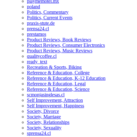
playmemotel.mx
poland
Politics, Commentary
Politics, Current Events
praxis-stute.de
prensa24.cl
prestamos
Product Reviews, Book Reviews
Product Reviews, Consumer Electronics
Product Reviews, Music Reviews
qualitycoffee.cl
ready_text
Recreation & Sports, Biking
Reference & Education, College
Reference & Education, K-12 Education
Reference & Education, Legal
Reference & Education, Science
scmonjasinglesas.cl
Self Improvement, Attraction
Self Improvement, Happiness
Society, Divorce
Society, Marriage
Society, Relationships
Society, Sexuality
sprensa24.cl