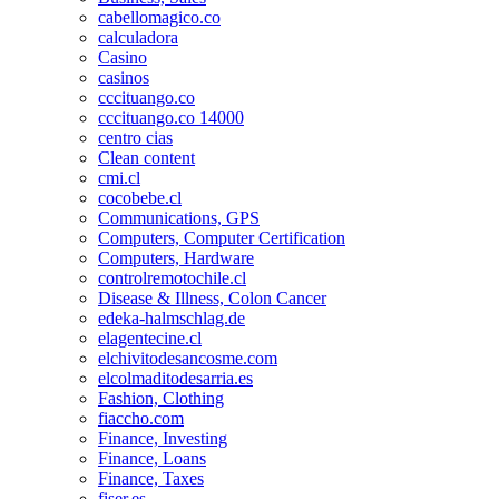
cabellomagico.co
calculadora
Casino
casinos
cccituango.co
cccituango.co 14000
centro cias
Clean content
cmi.cl
cocobebe.cl
Communications, GPS
Computers, Computer Certification
Computers, Hardware
controlremotochile.cl
Disease & Illness, Colon Cancer
edeka-halmschlag.de
elagentecine.cl
elchivitodesancosme.com
elcolmaditodesarria.es
Fashion, Clothing
fiaccho.com
Finance, Investing
Finance, Loans
Finance, Taxes
fiser.es