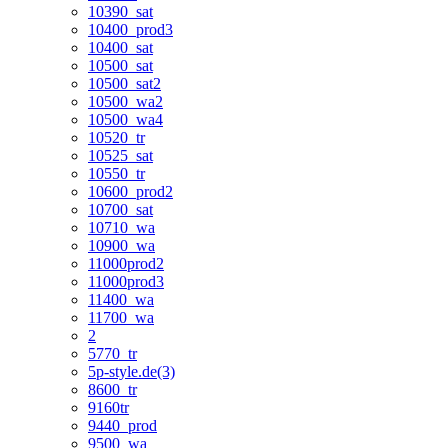
10390_sat
10400_prod3
10400_sat
10500_sat
10500_sat2
10500_wa2
10500_wa4
10520_tr
10525_sat
10550_tr
10600_prod2
10700_sat
10710_wa
10900_wa
11000prod2
11000prod3
11400_wa
11700_wa
2
5770_tr
5p-style.de(3)
8600_tr
9160tr
9440_prod
9500_wa