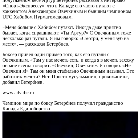
полутяжелом весе Артур Бетербиев рассказал в интервью
«Спорт-Экспрессу», что в Канаде его часто путают с
хоккеистом Александром Овечкиным и бывшим чемпионом
UFC Хабибом Нурмагомедовым.
«Меня больше с Хабибом путают. Иногда даже приятно
бывает, когда спрашивают: «Ты Артур?» С Овечкиным тоже
несколько раз путали. Я им говорю: «Смотри, у меня зуб на
месте», — рассказал Бетербиев.
Боксер привел один пример того, как его путали с
Овечкиным. «Там у нас мечеть есть, и когда я в мечеть захожу,
он мне всегда говорит: «Овечкин, Овечкин». Я говорю: «Не
Овечкин я!» Там он меня стабильно Овечкиным называл. Это
работник мечети? Нет. Просто мусульманин, прихожанин», —
добавил Бетербиев.
www.adv.rbc.ru
Чемпион мира по боксу Бетербиев получил гражданство
Канады
Единоборства