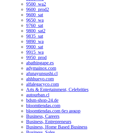
9500_wa2
9600_prod2
9600_sat
9650_wa
9760_sat
9800_sat2
9835_sat
9890_wa
9900_sat
9915_wa
9950_prod
abathingape.es
adymainox.com
afunayunsushi.cl
ahhhuevo.com
alfalegacyco.com
Arts & Entertainment, Celebrities
autourban.cl
bdsm-shop-24.de
bloomtiendas.com
bloomtiendas.com без анкор
Business, Careers
Business, Entrepreneurs
Business, Home Based Business
Business, Sales