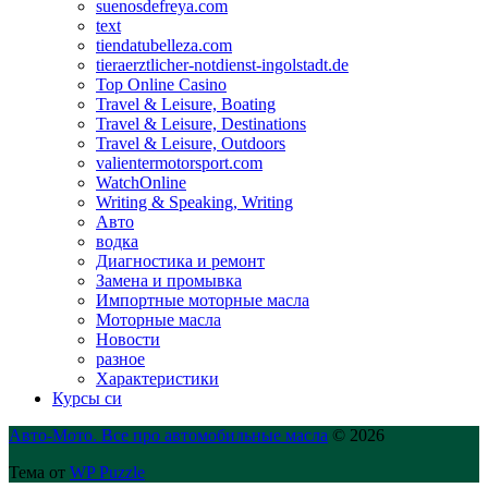
suenosdefreya.com
text
tiendatubelleza.com
tieraerztlicher-notdienst-ingolstadt.de
Top Online Casino
Travel & Leisure, Boating
Travel & Leisure, Destinations
Travel & Leisure, Outdoors
valientermotorsport.com
WatchOnline
Writing & Speaking, Writing
Авто
водка
Диагностика и ремонт
Замена и промывка
Импортные моторные масла
Моторные масла
Новости
разное
Характеристики
Курсы си
Авто-Мото. Все про автомобильные масла
© 2026
Тема от
WP Puzzle