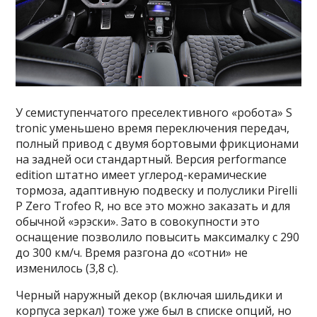
У семиступенчатого преселективного «робота» S
tronic уменьшено время переключения передач,
полный привод с двумя бортовыми фрикционами
на задней оси стандартный. Версия performance
edition штатно имеет углерод-керамические
тормоза, адаптивную подвеску и полуслики Pirelli
P Zero Trofeo R, но все это можно заказать и для
обычной «эрэски». Зато в совокупности это
оснащение позволило повысить максималку с 290
до 300 км/ч. Время разгона до «сотни» не
изменилось (3,8 с).
Черный наружный декор (включая шильдики и
корпуса зеркал) тоже уже был в списке опций, но